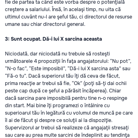
fie de partea ta când este vorba despre o potenţială
creştere a salariului. Însă, în acelaşi timp, nu uita că
ultimul cuvânt nu-l are şeful tău, ci directorul de resurse
umane sau chiar directorul general.
3: Sunt ocupat. Dă-i lui X sarcina aceasta
Niciodată, dar niciodată nu trebuie să rosteşti
următoarele 4 propoziţii în faţa angajatorului: “Nu pot”,
“N-o fac”, “Este imposibil”, “Dă-i lui X sarcina asta” sau
“Fă-o tu”. Dacă superiorul tău îţi dă ceva de făcut,
prima reacţie ar trebui să fie, “Ok” (poţi să-ţi dai ochii
peste cap după ce şeful a părăsit încăperea). Chiar
dacă sarcina pare imposibilă pentru tine n-o respinge
din start. Mai bine îţi programezi o întâlnire cu
superioarul tău în legătură cu volumul de muncă pe care
îl ai de făcut şi despre ce soluţii ai la dispoziţie.
Supervizorul ar trebui să realizeze că angajaţii stresaţi
sau care au prea multe sarcini de îndeplinit au tendinţa