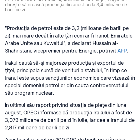
doreşte să crească producţia din acest an la 3,4 milioane de
barili pe zi
"Producţia de petrol este de 3,2 (milioane de barili pe
zi), mai mare decât în alte ţări cum ar fi Iranul, Emiratele
Arabe Unite sau Kuweitul", a declarat Hussain al-
Shahristani, vicepremier pentru Energie, potrivit
AFP
.
Irakul caută să-şi majoreze producţia şi exportul de
ţiţei, principala sursă de venituri a statului, în timp ce
Iranul este supus sancţiunilor economice care vizează în
special domeniul petrolier din cauza controversatului
său program nuclear.
În ultimul său raport privind situaţia de pieţe din luna
august, OPEC informase că producţia Irakului a fost de
3,079 milioane de barili pe zi în iulie, iar cea a Iranului de
2,817 milioane de barili pe zi.
Aceste valori sunt cu 400.000 de barili pe zi în plus