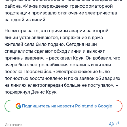
района. «Из-за повреждения трансформаторной
подстанции произошло отключение электричества
на одной из линий.
Несмотря на то, что причины аварии на второй
линии устанавливаются, напряжение в дома
жителей села было подано. Сегодня наши
специалисты сделают обход линии и выяснят
причины аварии», – рассказал Крук. Он добавил, что
вчера без электроснабжения остались и жители
поселка Первомайск. «Электроснабжение было
полностью восстановлено и пока заявок об авариях
на линиях электропередач больше не поступало», –
подчеркнул Денис Крук.
Подпишитесь на новости Point.md в Google
Источник