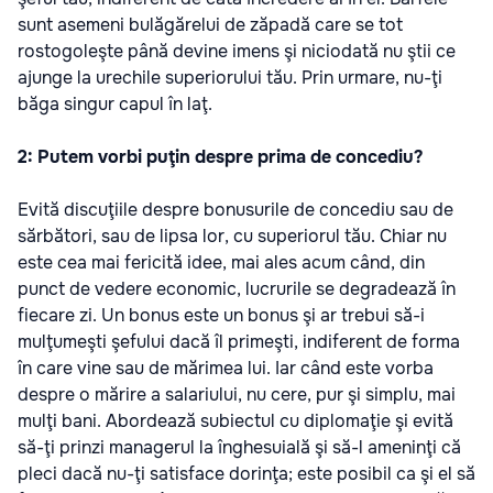
sunt asemeni bulăgărelui de zăpadă care se tot
rostogoleşte până devine imens şi niciodată nu ştii ce
ajunge la urechile superiorului tău. Prin urmare, nu-ţi
băga singur capul în laţ.
2: Putem vorbi puţin despre prima de concediu?
Evită discuţiile despre bonusurile de concediu sau de
sărbători, sau de lipsa lor, cu superiorul tău. Chiar nu
este cea mai fericită idee, mai ales acum când, din
punct de vedere economic, lucrurile se degradează în
fiecare zi. Un bonus este un bonus şi ar trebui să-i
mulţumeşti şefului dacă îl primeşti, indiferent de forma
în care vine sau de mărimea lui. Iar când este vorba
despre o mărire a salariului, nu cere, pur şi simplu, mai
mulţi bani. Abordează subiectul cu diplomaţie şi evită
să-ţi prinzi managerul la înghesuială şi să-l ameninţi că
pleci dacă nu-ţi satisface dorinţa; este posibil ca şi el să