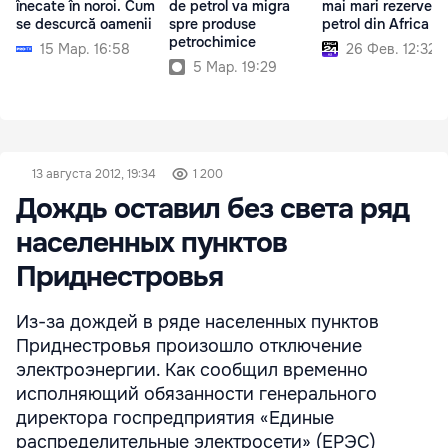
înecate în noroi. Cum
de petrol va migra
mai mari rezerve d
se descurcă oamenii
spre produse
petrol din Africa
petrochimice
15 Мар. 16:58
26 Фев. 12:32
5 Мар. 19:29
13 августа 2012, 19:34
1 200
Дождь оставил без света ряд
населенных пунктов
Приднестровья
Из-за дождей в ряде населенных пунктов
Приднестровья произошло отключение
электроэнергии. Как сообщил временно
исполняющий обязанности генерального
директора госпредприятия «Единые
распределительные электросети» (ЕРЭС)