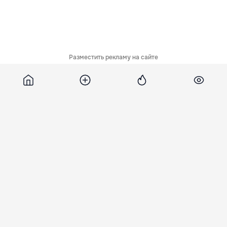
Разместить рекламу на сайте
Похожие новости
Angelina Jolie, prima
Brad Pitt și Jennifer
Emily Ratajkowski 
declaraţie despre Brad
Aniston, din nou
etalat verigheta
Pitt şi Jennifer Aniston
împreună
scumpă într-o poz
nud
29 Мар. 23:20
26 Мар. 21:50
4 Мар. 20:41