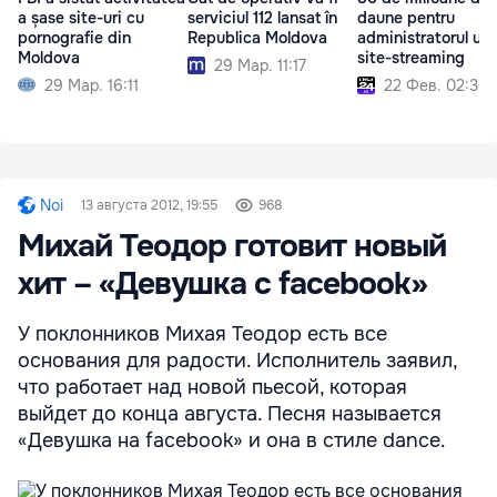
a șase site-uri cu
serviciul 112 lansat în
daune pentru
pornografie din
Republica Moldova
administratorul unu
Moldova
site-streaming
29 Мар. 11:17
29 Мар. 16:11
22 Фев. 02:30
Noi
13 августа 2012, 19:55
968
Михай Теодор готовит новый
хит – «Девушка c facebook»
У поклонников Михая Теодор есть все
основания для радости. Исполнитель заявил,
что работает над новой пьесой, которая
выйдет до конца августа. Песня называется
«Девушка на facebook» и она в стиле dance.