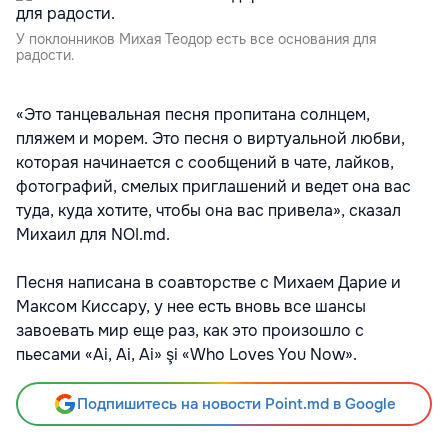
У поклонников Михая Теодор есть все основания для
радости.
«Это танцевальная песня пропитана солнцем,
пляжем и морем. Это песня о виртуальной любви,
которая начинается с сообщений в чате, лайков,
фотографий, смелых приглашений и ведет она вас
туда, куда хотите, чтобы она вас привела», сказал
Михаил для NOI.md.
Песня написана в соавторстве с Михаем Дарие и
Максом Киссару, у нее есть вновь все шансы
завоевать мир еще раз, как это произошло с
пьесами «Ai, Ai, Ai» şi «Who Loves You Now».
Подпишитесь на новости Point.md в Google