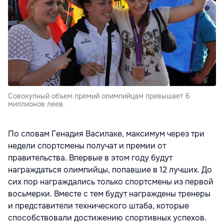
Совокупный объем премий олимпийцам превышает 6
миллионов леев.
По словам Генадия Василаке, максимум через три
недели спортсмены получат и премии от
правительства. Впервые в этом году будут
награждаться олимпийцы, попавшие в 12 лучших. До
сих пор награждались только спортсмены из первой
восьмерки. Вместе с тем будут награждены тренеры
и представители технического штаба, которые
способствовали достижению спортивных успехов.