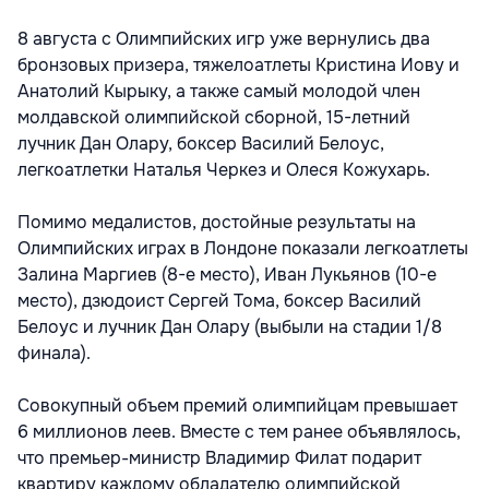
8 августа с Олимпийских игр уже вернулись два
бронзовых призера, тяжелоатлеты Кристина Иову и
Анатолий Кырыку, а также самый молодой член
молдавской олимпийской сборной, 15-летний
лучник Дан Олару, боксер Василий Белоус,
легкоатлетки Наталья Черкез и Олеся Кожухарь.
Помимо медалистов, достойные результаты на
Олимпийских играх в Лондоне показали легкоатлеты
Залина Маргиев (8-е место), Иван Лукьянов (10-е
место), дзюдоист Сергей Тома, боксер Василий
Белоус и лучник Дан Олару (выбыли на стадии 1/8
финала).
Совокупный объем премий олимпийцам превышает
6 миллионов леев. Вместе с тем ранее объявлялось,
что премьер-министр Владимир Филат подарит
квартиру каждому обладателю олимпийской