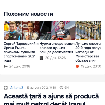
Похожие новости
Сергей Тарновский и
Нурмагомедов вошел
Лучшие спортсме
Ирина Рынгач
в число лучших
2019 года получи
признаны лучшими
бойцов десятилетия
награды от
спортсменами 2021
Министерства
20 Дек. 12:26
года
образования
24 Дек. 20:18
19 Дек. 23:00
Antena3
13 августа 2012, 19:38
614
Această ţară a ajuns să producă
mai mult petrol decât Iranul