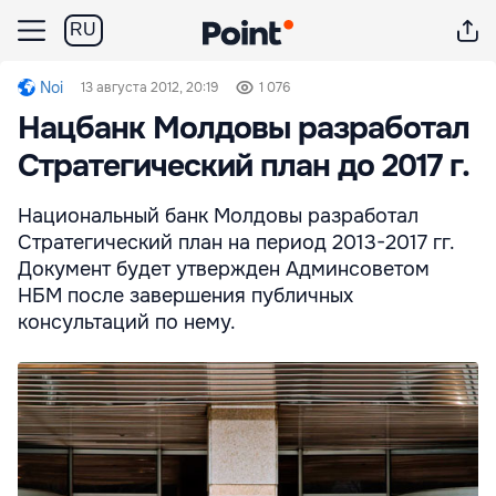
RU
Noi
13 августа 2012, 20:19
1 076
Нацбанк Молдовы разработал
Стратегический план до 2017 г.
Национальный банк Молдовы разработал
Стратегический план на период 2013-2017 гг.
Документ будет утвержден Админсоветом
НБМ после завершения публичных
консультаций по нему.