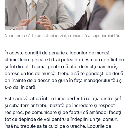
Nu încerca să te amesteci în viaţa romanică a superiorului tău
În aceste condiţii de penurie a locurilor de muncă
ultimul lucru pe care ţi l-ai putea dori este un conflict cu
şeful direct. Tocmai pentru că atât de mulţi oameni îşi
doresc un loc de muncă, trebuie să te gândeşti de două
ori înainte de a deschide gura în faţa managerului tău şi
s-o dai în bară.
Este adevărat că într-o lume perfectă relaţia dintre şef
şi subaltern ar trebui bazată pe încredere şi respect
reciproc, pe comunicare şi pe faptul că amândoi faceţi
tot ce depinde de voi pentru a îndeplini un ţel comun.
Însă nu trebuie să te culci pe o ureche. Locurile de