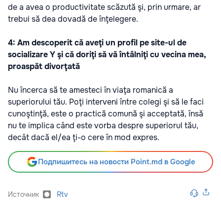
de a avea o productivitate scăzută şi, prin urmare, ar
trebui să dea dovadă de înţelegere.
4: Am descoperit că aveţi un profil pe site-ul de
socializare Y şi că doriţi să vă întâlniţi cu vecina mea,
proaspăt divorţată
Nu încerca să te amesteci în viaţa romanică a
superiorului tău. Poţi interveni între colegi şi să le faci
cunoştinţă, este o practică comună şi acceptată, însă
nu te implica când este vorba despre superiorul tău,
decât dacă el/ea ţi-o cere în mod expres.
Подпишитесь на новости Point.md в Google
Источник
Rtv