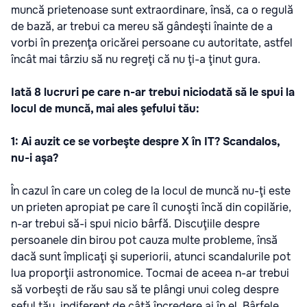
muncă prietenoase sunt extraordinare, însă, ca o regulă
de bază, ar trebui ca mereu să gândeşti înainte de a
vorbi în prezenţa oricărei persoane cu autoritate, astfel
încât mai târziu să nu regreţi că nu ţi-a ţinut gura.
Iată 8 lucruri pe care n-ar trebui niciodată să le spui la
locul de muncă, mai ales şefului tău:
1: Ai auzit ce se vorbeşte despre X în IT? Scandalos,
nu-i aşa?
În cazul în care un coleg de la locul de muncă nu-ţi este
un prieten apropiat pe care îl cunoşti încă din copilărie,
n-ar trebui să-i spui nicio bârfă. Discuţiile despre
persoanele din birou pot cauza multe probleme, însă
dacă sunt împlicaţi şi superiorii, atunci scandalurile pot
lua proporţii astronomice. Tocmai de aceea n-ar trebui
să vorbeşti de rău sau să te plângi unui coleg despre
şeful tău, indiferent de câtă încredere ai în el. Bârfele