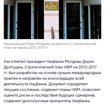
Национальный банк Молдовы разработал Стратегический
план на период 2013-2017 гг.
Как отметил президент Нацбанка Молдовы Дорин
Дрэгуцану, Стратегический план НБМ на 2013-2017
гг. был разработан на основе лучших международных
практик и направлен на консолидацию всей
деятельности Нацбанка. Документ определяет
текущее состояние, содержит планы НБМ, позволяет
оценить риски и последствия будущих сценариев,
содержит долгосрочные приоритеты Нацбанка.