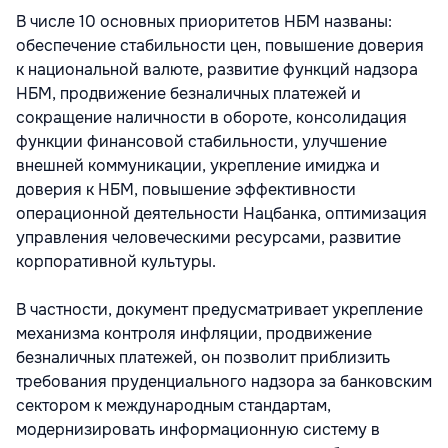
В числе 10 основных приоритетов НБМ названы:
обеспечение стабильности цен, повышение доверия
к национальной валюте, развитие функций надзора
НБМ, продвижение безналичных платежей и
сокращение наличности в обороте, консолидация
функции финансовой стабильности, улучшение
внешней коммуникации, укрепление имиджа и
доверия к НБМ, повышение эффективности
операционной деятельности Нацбанка, оптимизация
управления человеческими ресурсами, развитие
корпоративной культуры.
В частности, документ предусматривает укрепление
механизма контроля инфляции, продвижение
безналичных платежей, он позволит приблизить
требования пруденциального надзора за банковским
сектором к международным стандартам,
модернизировать информационную систему в