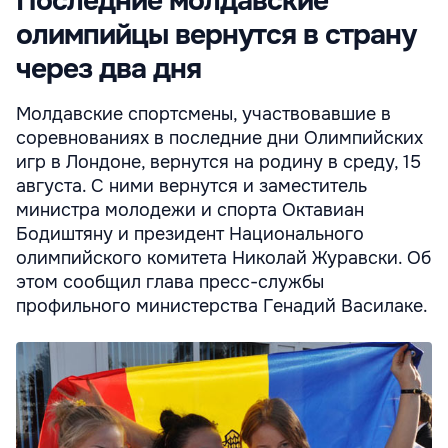
Последние молдавские
олимпийцы вернутся в страну
через два дня
Молдавские спортсмены, участвовавшие в
соревнованиях в последние дни Олимпийских
игр в Лондоне, вернутся на родину в среду, 15
августа. С ними вернутся и заместитель
министра молодежи и спорта Октавиан
Бодиштяну и президент Национального
олимпийского комитета Николай Журавски. Об
этом сообщил глава пресс-службы
профильного министерства Генадий Василаке.