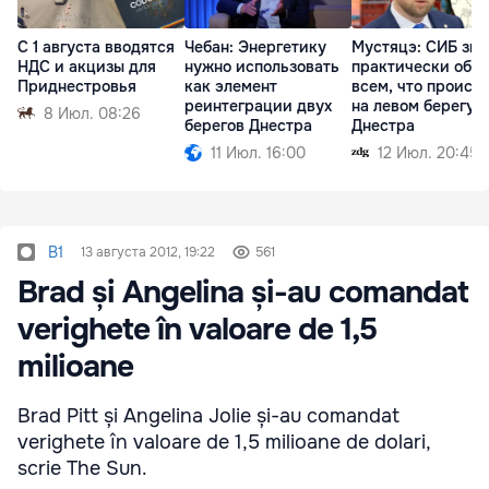
С 1 августа вводятся
Чебан: Энергетику
Мустяцэ: СИБ зна
НДС и акцизы для
нужно использовать
практически обо
Приднестровья
как элемент
всем, что происх
реинтеграции двух
на левом берегу
8 Июл. 08:26
берегов Днестра
Днестра
11 Июл. 16:00
12 Июл. 20:45
B1
13 августа 2012, 19:22
561
Brad și Angelina și-au comandat
verighete în valoare de 1,5
milioane
Brad Pitt și Angelina Jolie și-au comandat
verighete în valoare de 1,5 milioane de dolari,
scrie The Sun.