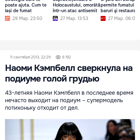
poate ajuta. Cum te
Holocaustului, omorâtă
permite fumatul în
lași de fumat
într-un atac antisemit
baruri şi restauran
29 Мар. 23:50
27 Мар. 13:53
27 Мар. 06:00
11 сентября 2013, 22:29
6 192
Наоми Кэмпбелл сверкнула на
подиуме голой грудью
43-летняя Наоми Кэмпбелл в последнее время
нечасто выходит на подиум – супермодель
потихоньку отходит от дел.