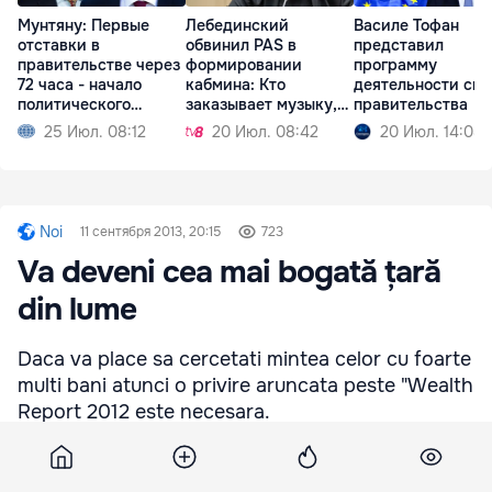
Мунтяну: Первые
Лебединский
Василе Тофан
отставки в
обвинил PAS в
представил
правительстве через
формировании
программу
72 часа - начало
кабмина: Кто
деятельности сво
политического
заказывает музыку,
правительства
кризиса
тот и танцует
25 Июл. 08:12
20 Июл. 08:42
20 Июл. 14:08
Noi
11 сентября 2013, 20:15
723
Va deveni cea mai bogată țară
din lume
Daca va place sa cercetati mintea celor cu foarte
multi bani atunci o privire aruncata peste "Wealth
Report 2012 este necesara.