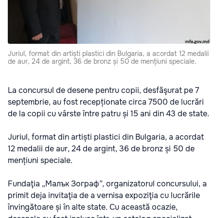
Juriul, format din artiști plastici din Bulgaria, a acordat 12 medalii
de aur, 24 de argint, 36 de bronz și 50 de mențiuni speciale.
La concursul de desene pentru copii, desfăşurat pe 7
septembrie, au fost recepționate circa 7500 de lucrări
de la copii cu vârste între patru și 15 ani din 43 de state.
Juriul, format din artiști plastici din Bulgaria, a acordat
12 medalii de aur, 24 de argint, 36 de bronz și 50 de
mențiuni speciale.
Fundaţia „Малък Зограф”, organizatorul concursului, a
primit deja invitaţia de a vernisa expoziţia cu lucrările
învingătoare și în alte state. Cu această ocazie,