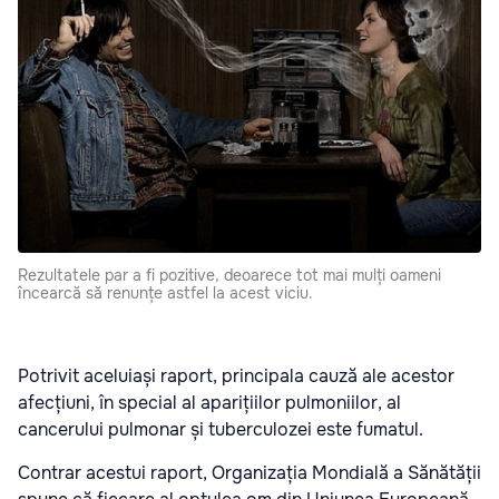
Rezultatele par a fi pozitive, deoarece tot mai mulți oameni
încearcă să renunțe astfel la acest viciu.
Potrivit aceluiași raport, principala cauză ale acestor
afecțiuni, în special al aparițiilor pulmoniilor, al
cancerului pulmonar și tuberculozei este fumatul.
Contrar acestui raport, Organizația Mondială a Sănătății