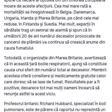
spune că fiecare al optulea om din Uniunea Europeană
moare de aceste afecțiuni. Cea mai mare rată a
mortalității se înregistrează în Belgia, Danemarca,
Ungaria, Irlanda și Marea Britanie, pe când cele mai
reduse, în Finlanda și Suedia. Mai mult, experții în
sănătate trag un semnal de alarmă și spun că în
următorii 20 de ani numărul deceselor provocate de
cancerul de plămâni va continua să crească anume din
cauza fumatului.
Totodată, o organizație din Marea Britanie, avertizează
că în această țară bolile respiratorii, ajung să constituie
cauza unui sfert din numărul total al deceselor. Membrii
acesteia oferă consiliere și medicamente gratuite celor
care doresc să se lase de fumat. Rezultatele par a fi
pozitive, deoarece tot mai mulți oameni încearcă să
renunțe astfel la acest viciu.
Profesorul britanic Richard Hubbard, specializat în boli
pulmonare, este de părere că raportul nu reprezintă un