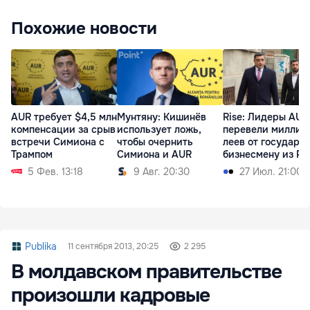
Похожие новости
AUR требует $4,5 млн
Мунтяну: Кишинёв
Rise: Лидеры AUR
компенсации за срыв
использует ложь,
перевели миллио
встречи Симиона с
чтобы очернить
леев от государс
Трампом
Симиона и AUR
бизнесмену из Р
5 Фев. 13:18
9 Авг. 20:30
27 Июл. 21:00
Publika
11 сентября 2013, 20:25
2 295
В молдавском правительстве
произошли кадровые