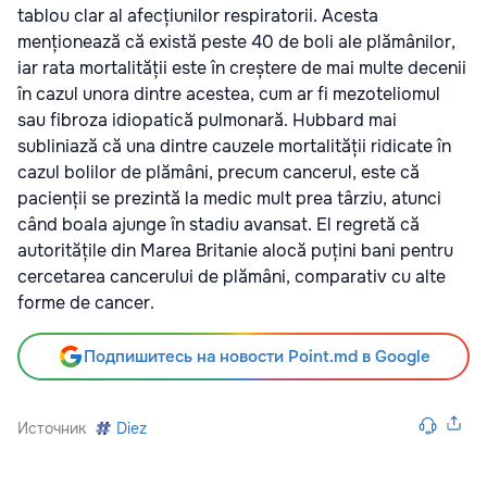
tablou clar al afecțiunilor respiratorii. Acesta
menționează că există peste 40 de boli ale plămânilor,
iar rata mortalității este în creștere de mai multe decenii
în cazul unora dintre acestea, cum ar fi mezoteliomul
sau fibroza idiopatică pulmonară. Hubbard mai
subliniază că una dintre cauzele mortalității ridicate în
cazul bolilor de plămâni, precum cancerul, este că
pacienții se prezintă la medic mult prea târziu, atunci
când boala ajunge în stadiu avansat. El regretă că
autoritățile din Marea Britanie alocă puțini bani pentru
cercetarea cancerului de plămâni, comparativ cu alte
forme de cancer.
Подпишитесь на новости Point.md в Google
Источник
Diez