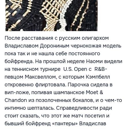
После расставания с русским олигархом
Владиславом Дорониным чернокожая модель
пока так и не нашла себе постоянного
бойфренда. На прошлой неделе Наоми видели
на теннисном турнире U.S. Open с R&B-
певцом Максвеллом, с которым Кэмпбелл
откровенно флиртовала. Парочка сидела в
вип-ложе, попивая шампанское Moet &
Chandon из позолоченных бокалов, и о чем-то
интимно шепталась. Справедливости ради
стоит сказать, что этот же матч посетил и
бывший бойфренд «пантеры» Владислав