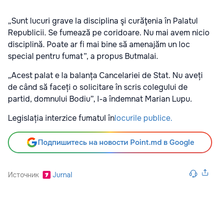
„Sunt lucuri grave la disciplina şi curăţenia în Palatul
Republicii. Se fumează pe coridoare. Nu mai avem nicio
disciplină. Poate ar fi mai bine să amenajăm un loc
special pentru fumat”, a propus Butmalai.
„Acest palat e la balanța Cancelariei de Stat. Nu aveți
de când să faceți o solicitare în scris colegului de
partid, domnului Bodiu”, l-a îndemnat Marian Lupu.
Legislația interzice fumatul în
locurile publice.
Подпишитесь на новости Point.md в Google
Источник
Jurnal