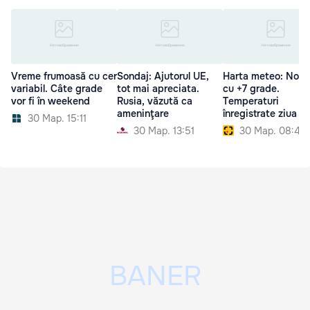
Vreme frumoasă cu cer
Sondaj: Ajutorul UE,
Harta meteo: Noa
variabil. Câte grade
tot mai apreciata.
cu +7 grade.
vor fi în weekend
Rusia, văzută ca
Temperaturi
ameninţare
înregistrate ziua
30 Мар. 15:11
30 Мар. 13:51
30 Мар. 08:47