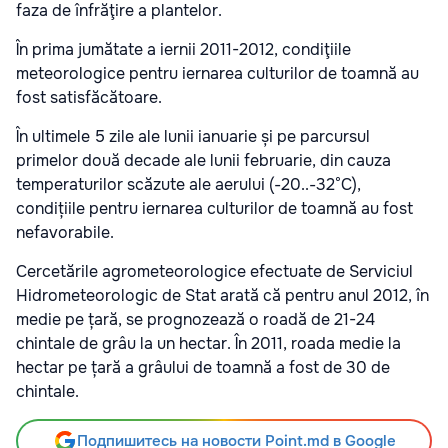
faza de înfrăţire a plantelor.
În prima jumătate a iernii 2011-2012, condiţiile
meteorologice pentru iernarea culturilor de toamnă au
fost satisfăcătoare.
În ultimele 5 zile ale lunii ianuarie și pe parcursul
primelor două decade ale lunii februarie, din cauza
temperaturilor scăzute ale aerului (-20..-32°С),
condițiile pentru iernarea culturilor de toamnă au fost
nefavorabile.
Cercetările agrometeorologice efectuate de Serviciul
Hidrometeorologic de Stat arată că pentru anul 2012, în
medie pe țară, se prognozează o roadă de 21-24
chintale de grâu la un hectar. În 2011, roada medie la
hectar pe țară a grâului de toamnă a fost de 30 de
chintale.
Подпишитесь на новости Point.md в Google