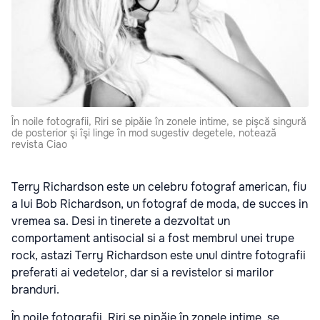
În noile fotografii, Riri se pipăie în zonele intime, se pişcă singură
de posterior şi îşi linge în mod sugestiv degetele, notează
revista Ciao
Terry Richardson este un celebru fotograf american, fiu
a lui Bob Richardson, un fotograf de moda, de succes in
vremea sa. Desi in tinerete a dezvoltat un
comportament antisocial si a fost membrul unei trupe
rock, astazi Terry Richardson este unul dintre fotografii
preferati ai vedetelor, dar si a revistelor si marilor
branduri.
În noile fotografii, Riri se pipăie în zonele intime, se