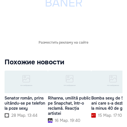
Разместить рекламу на сайте
Похожие новости
Senator român, prins
Rihanna, umilită public
Bomba sexy de 50
uitându-se pe telefon
pe Snapchat, într-o
ani care s-a dezbr
la poze sexy
reclamă. Reacția
la minus 40 de gra
artistei
28 Мар. 13:44
15 Мар. 17:10
16 Мар. 19:40