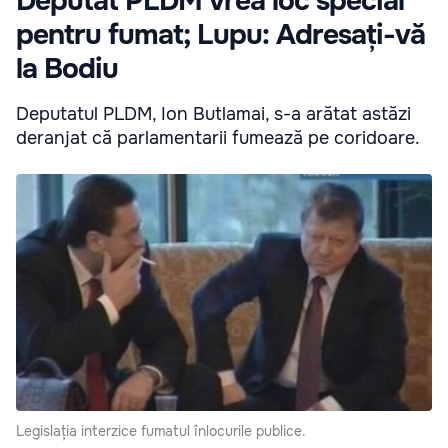
Deputat PLDM vrea loc special
pentru fumat; Lupu: Adresați-vă
la Bodiu
Deputatul PLDM, Ion Butlamai, s-a arătat astăzi
deranjat că parlamentarii fumează pe coridoare.
Legislația interzice fumatul înlocurile publice.