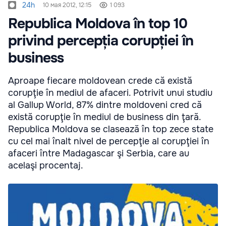
24h
10 мая 2012, 12:15
1 093
Republica Moldova în top 10
privind percepția corupției în
business
Aproape fiecare moldovean crede că există
corupţie în mediul de afaceri. Potrivit unui studiu
al Gallup World, 87% dintre moldoveni cred că
există corupţie în mediul de business din ţară.
Republica Moldova se clasează în top zece state
cu cel mai înalt nivel de percepţie al corupţiei în
afaceri între Madagascar şi Serbia, care au
acelaşi procentaj.