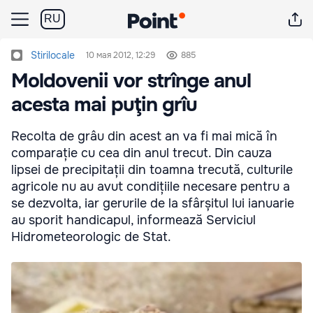
RU
Stirilocale
10 мая 2012, 12:29
885
Moldovenii vor strînge anul
acesta mai puţin grîu
Recolta de grâu din acest an va fi mai mică în
comparație cu cea din anul trecut. Din cauza
lipsei de precipitații din toamna trecută, culturile
agricole nu au avut condițiile necesare pentru a
se dezvolta, iar gerurile de la sfârșitul lui ianuarie
au sporit handicapul, informează Serviciul
Hidrometeorologic de Stat.