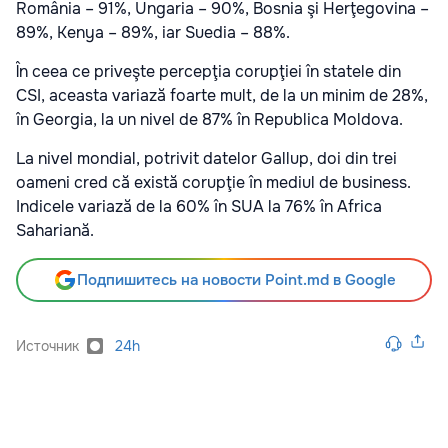
România – 91%, Ungaria – 90%, Bosnia şi Herţegovina –
89%, Kenya – 89%, iar Suedia – 88%.
În ceea ce priveşte percepţia corupţiei în statele din
CSI, aceasta variază foarte mult, de la un minim de 28%,
în Georgia, la un nivel de 87% în Republica Moldova.
La nivel mondial, potrivit datelor Gallup, doi din trei
oameni cred că există corupţie în mediul de business.
Indicele variază de la 60% în SUA la 76% în Africa
Sahariană.
Подпишитесь на новости Point.md в Google
Источник
24h