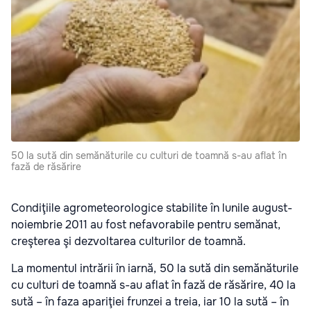
50 la sută din semănăturile cu culturi de toamnă s-au aflat în
fază de răsărire
Condiţiile agrometeorologice stabilite în lunile august-
noiembrie 2011 au fost nefavorabile pentru semănat,
creşterea şi dezvoltarea culturilor de toamnă.
La momentul intrării în iarnă, 50 la sută din semănăturile
cu culturi de toamnă s-au aflat în fază de răsărire, 40 la
sută – în faza apariţiei frunzei a treia, iar 10 la sută – în