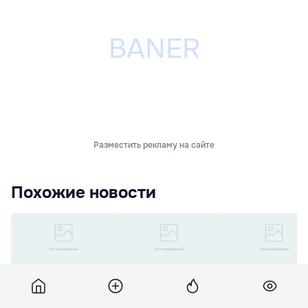
Разместить рекламу на сайте
Похожие новости
Bătrâncea: Unionismul,
În ce condiţii
Accident mortal la
o provocare pentru
Munteanu nu va tinde
Parcani: Șoferița
securitatea statului
spre fotoliul de
ucigașă scapă de