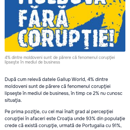
4% dintre moldoveni sunt de părere că fenomenul corupţiei
lipseşte în mediul de business
După cum relevă datele Gallup World, 4% dintre
moldoveni sunt de părere că fenomenul corupţiei
lipseşte în mediul de business, în timp ce 2% nu cunosc
situaţia.
Pe prima poziţie, cu cel mai înalt grad al percepţiei
corupţiei în afaceri este Croaţia unde 93% din populaţie
crede că există corupţie, urmată de Portugalia cu 91%,