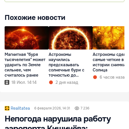
Похожие новости
Магнитная "буря
Астрономы
Астрономы сдела
тысячелетия" может
научились
самые четкие в
ударить по Земле
предсказывать
истории снимки
сильнее, чем
солнечные бури с
Солнца
считалось ранее
точностью до
6 часов назад
получаса
18 Июл. 14:14
2 дня назад
Realitatea
6 февраля 2026, 14:31
7 236
Непогода нарушила работу
аэропорта Кишинёва: