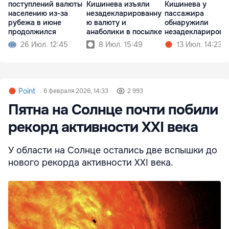
поступлений валюты
Кишинева изъяли
Кишинева у
населению из-за
незадекларированну
пассажира
рубежа в июне
ю валюту и
обнаружили
продолжился
анаболики в посылке
незадекларирова
ю валюту
26 Июл. 12:45
8 Июл. 15:49
13 Июл. 14:23
Point
6 февраля 2026, 14:33
2 993
Пятна на Солнце почти побили
рекорд активности XXI века
У области на Солнце остались две вспышки до
нового рекорда активности XXI века.