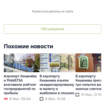
Разместить рекламу на сайте
Обсуждения
Похожие новости
Аэропорт Кишинёва
В аэропорту
В аэропорту
и MoldATSA
Кишинева изъяли
Кишинева пресек
возглавили рейтинг
незадекларированну
три попытки выво
госпредприятий по
ю валюту и
золотых слитков
прибыли
анаболики в посылке
10 Июл. 21:10
8 Июл. 09:44
8 Июл. 15:49