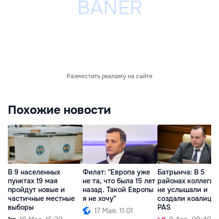
Разместить рекламу на сайте
Похожие новости
В 9 населенных
Филат: "Европа уже
Батрынча: В 5
пунктах 19 мая
не та, что была 15 лет
районах коллеги 
пройдут новые и
назад. Такой Европы
не услышали и
частичные местные
я не хочу"
создали коалиции
выборы
PAS
17 Мая. 11:01