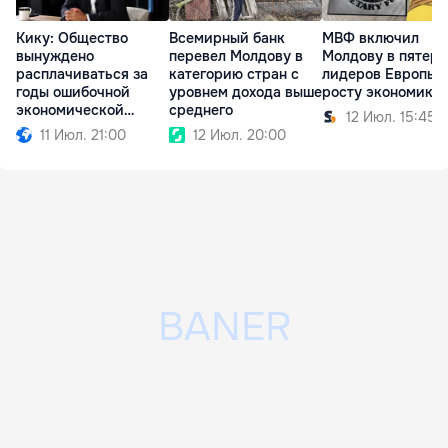
Кику: Общество
Всемирный банк
МВФ включил
вынуждено
перевел Молдову в
Молдову в пятерк
расплачиваться за
категорию стран с
лидеров Европы 
годы ошибочной
уровнем дохода выше
росту экономики
экономической
среднего
12 Июл. 15:45
политики
11 Июл. 21:00
12 Июл. 20:00