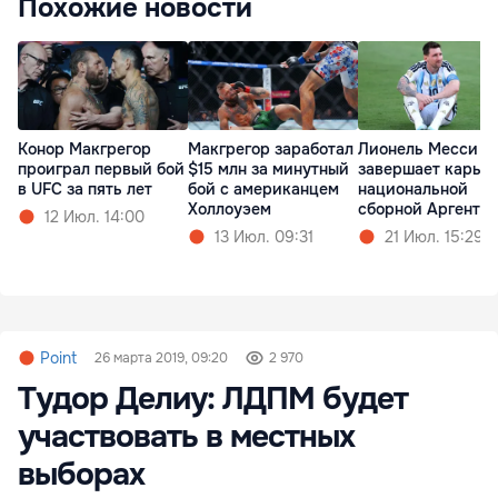
Похожие новости
Конор Макгрегор
Макгрегор заработал
Лионель Месси
проиграл первый бой
$15 млн за минутный
завершает карьер
в UFC за пять лет
бой с американцем
национальной
Холлоуэем
сборной Аргенти
12 Июл. 14:00
13 Июл. 09:31
21 Июл. 15:29
Point
26 марта 2019, 09:20
2 970
Тудор Делиу: ЛДПМ будет
участвовать в местных
выборах