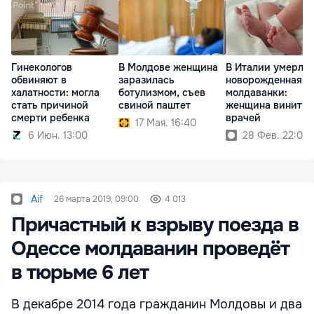
Гинекологов
В Молдове женщина
В Италии умерла
обвиняют в
заразилась
новорожденная д
халатности: могла
ботулизмом, съев
молдаванки:
стать причиной
свиной паштет
женщина винит
смерти ребенка
врачей
17 Мая. 16:40
6 Июн. 13:00
28 Фев. 22:00
Aif
26 марта 2019, 09:00
4 013
Причастный к взрыву поезда в
Одессе молдаванин проведёт
в тюрьме 6 лет
В декабре 2014 года гражданин Молдовы и два