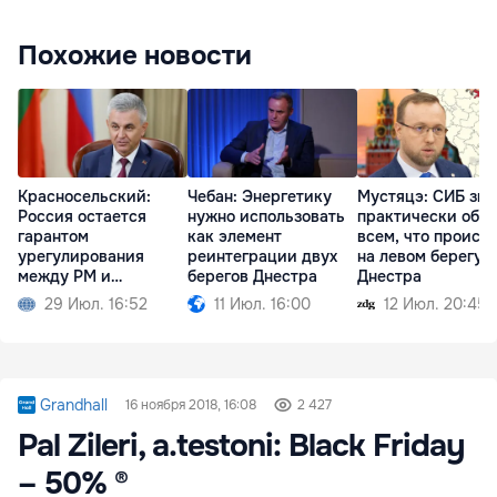
Похожие новости
Красносельский:
Чебан: Энергетику
Мустяцэ: СИБ зна
Россия остается
нужно использовать
практически обо
гарантом
как элемент
всем, что происх
урегулирования
реинтеграции двух
на левом берегу
между РМ и
берегов Днестра
Днестра
Приднестровьем
29 Июл. 16:52
11 Июл. 16:00
12 Июл. 20:45
Grandhall
16 ноября 2018, 16:08
2 427
Pal Zileri, a.testoni: Black Friday
– 50% ®