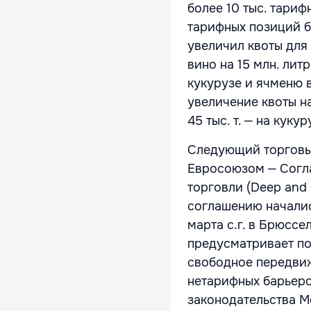
более 10 тыс. тари
тарифных позиций б
увеличил квоты для
вино на 15 млн. литр
кукурузе и ячменю 
увеличение квоты на 
45 тыс. т. ‒ на кукур
Следующий торговы
Евросоюзом ‒ Согл
торговли (Deep and 
соглашению начались
марта с.г. в Брюсс
предусматривает по
свободное передвиж
нетарифных барьеро
законодательства М