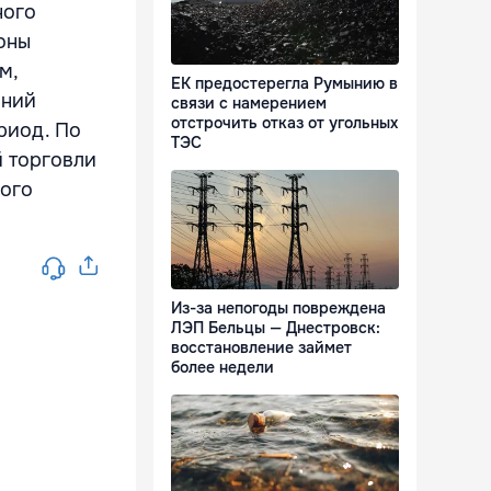
ного
оны
м,
ЕК предостерегла Румынию в
шний
связи с намерением
отстрочить отказ от угольных
риод. По
ТЭС
й торговли
кого
Из-за непогоды повреждена
ЛЭП Бельцы — Днестровск:
восстановление займет
более недели