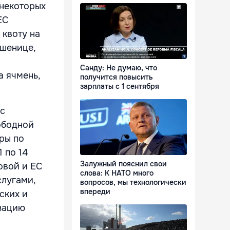
 некоторых
ЕС
 квоту на
пшенице,
Санду: Не думаю, что
на ячмень,
получится повысить
зарплаты с 1 сентября
 с
ободной
оры по
 по 14
Залужный пояснил свои
овой и ЕС
слова: К НАТО много
слугами,
вопросов, мы технологически
впереди
ских и
изацию