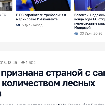
в ЕС
В ЕС заработали требования к
Боложан: Надеюсь,
маркировке ИИ-контента
конца года ЕС отк
переговорные кла
5 дней назад
Молдовой
30 Июл. 20:36
013, 18:45
1 502
признана страной с с
 количеством лесных
в