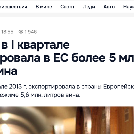
оисшествия
В мире
Спорт
Леди
Авто
Нау
 18:55
1 946
в I квартале
ровала в ЕС более 5 мл
ина
але 2013 г. экспортировала в страны Европейс
жиме 5,6 млн. литров вина.