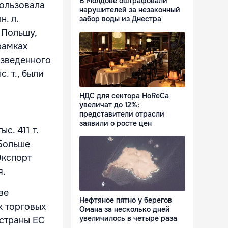
В Молдове оштрафовали
пользовала
нарушителей за незаконный
. л.
забор воды из Днестра
 Польшу,
рамках
изведенного
. т., были
НДС для сектора HoReCa
увеличат до 12%:
представители отрасли
заявили о росте цен
с. 411 т.
 Больше
Экспорт
я.
ве
Нефтяное пятно у берегов
х торговых
Омана за несколько дней
увеличилось в четыре раза
страны ЕС