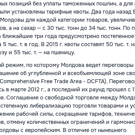
фных позиций без уплаты таможенных пошлин, а для
ыли установлены тарифные квоты. Два года назад 
 Молдовы для каждой категории товаров, увеличив
ов, а на сахар ‒ с 30 тыс. тонн до 34 тыс. тонн. По 
в ближайшие три года предусмотрено постепенное
5 тыс. т. в год. В 2015 г. квоты составят 50 тыс. т. 
узу и 55 тыс. т. ‒ на пшеницу.
й режим, по которому Молдова ведет переговоры
ашение об углубленной и всеобъемлющей зоне св
Comprehensive Free Trade Area - DCFTA). Перегов
 в марте 2012 г., а последний их раунд прошел с 11
еле. Соглашение о свободной торговле между Молд
степенную либерализацию торговли товарами и у
ение рабочей силы, сокращение тарифов, техниче
в, отмену количественных ограничений и гармон
олдовы с европейским. В отличие от нынешнего