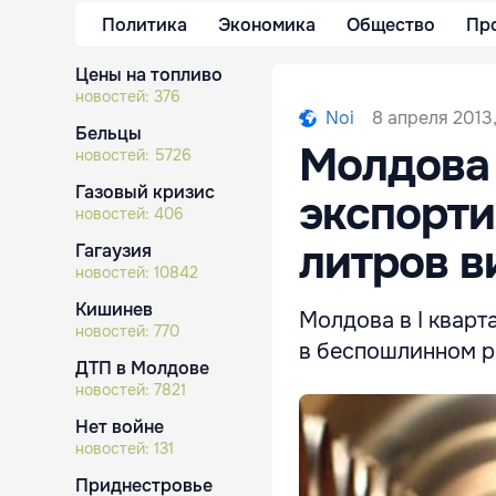
Политика
Экономика
Общество
Пр
Цены на топливо
новостей:
376
8 апреля 2013,
Noi
Бельцы
Молдова 
новостей:
5726
Газовый кризис
экспорти
новостей:
406
литров в
Гагаузия
новостей:
10842
Кишинев
Молдова в I кварт
новостей:
770
в беспошлинном ре
ДТП в Молдове
новостей:
7821
Нет войне
новостей:
131
Приднестровье