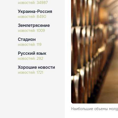
новостей:
34987
Украина-Россия
новостей:
8490
Землетрясение
новостей:
1009
Стадион
новостей:
119
Русский язык
новостей:
292
Хорошие новости
новостей:
1721
Наибольшие объемы молда