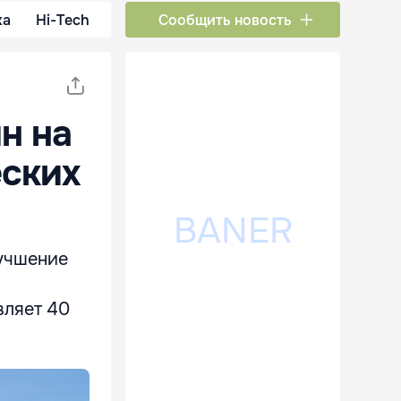
ка
Hi-Tech
Сообщить новость
н на
ских
лучшение
вляет 40