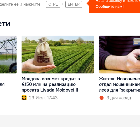
Нашли ошибку в тексте
+
делите ее и нажмите
CTRL
ENTER
Сообщите нам!
сти
Молдова возьмет кредит в
Житель Новоаненс
для
€150 млн на реализацию
отдал мошенникам
проекта Livada Moldovei II
леев для "закрыти
29 Июл. 17:43
3 дня назад