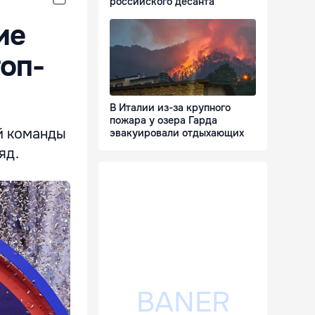
российского десанта
ие
топ-
В Италии из-за крупного
пожара у озера Гарда
й команды
эвакуировали отдыхающих
яд.