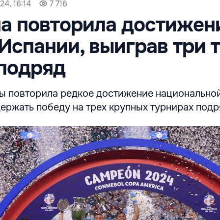
24, 16:14
7 716
а повторила достижен
Испании, выиграв три 
подряд
ы повторила редкое достижение национально
ержать победу на трех крупных турнирах подр