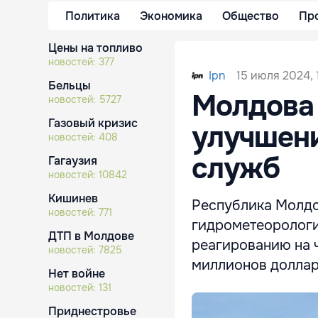
Политика
Экономика
Общество
Пр
Цены на топливо
новостей:
377
15 июля 2024, 
Ipn
Бельцы
Молдова 
новостей:
5727
Газовый кризис
улучшен
новостей:
408
служб
Гагаузия
новостей:
10842
Кишинев
Республика Молдо
новостей:
771
гидрометеорологи
ДТП в Молдове
реагированию на 
новостей:
7825
миллионов доллар
Нет войне
новостей:
131
Приднестровье