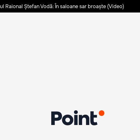
lul Raional Ștefan Vodă: În saloane sar broaște (Video)