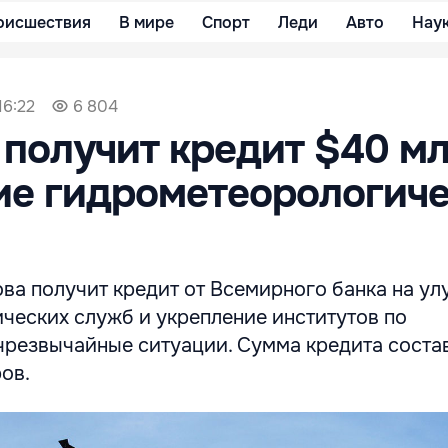
оисшествия
В мире
Спорт
Леди
Авто
Нау
16:22
6 804
получит кредит $40 мл
ие гидрометеорологиче
ва получит кредит от Всемирного банка на у
ческих служб и укрепление институтов по
чрезвычайные ситуации. Сумма кредита соста
ов.