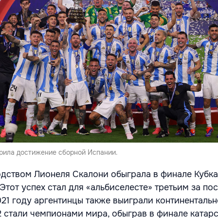
рила достижение сборной Испании.
дством Лионеля Скалони обыграла в финале Кубк
Этот успех стал для «альбиселесте» третьим за по
021 году аргентинцы также выиграли континенталь
22 стали чемпионами мира, обыграв в финале катар