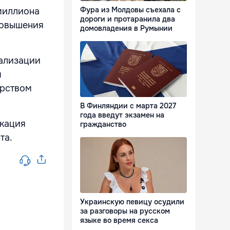
Фура из Молдовы съехала с
миллиона
дороги и протаранила два
повышения
домовладения в Румынии
еализации
м
ерством
В Финляндии с марта 2027
года введут экзамен на
икация
гражданство
та.
Украинскую певицу осудили
за разговоры на русском
языке во время секса