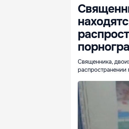
Священни
находятс
распрост
порногр
Священника, двои
распространении 