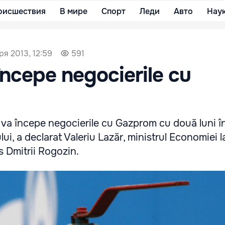
оисшествия
В мире
Спорт
Леди
Авто
Нау
ря 2013, 12:59
591
ncepe negocierile cu
va începe negocierile cu Gazprom cu două luni î
ui, a declarat Valeriu Lazăr, ministrul Economiei l
s Dmitrii Rogozin.