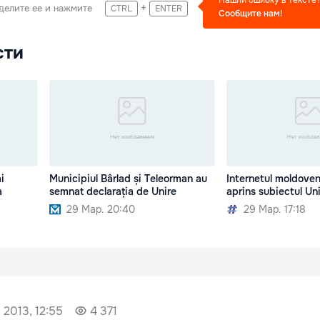
+
делите ее и нажмите
CTRL
ENTER
Сообщите нам!
сти
i
Municipiul Bârlad și Teleorman au
Internetul moldove
a
semnat declarația de Unire
aprins subiectul Uni
29 Мар. 20:40
29 Мар. 17:18
 2013, 12:55
4 371