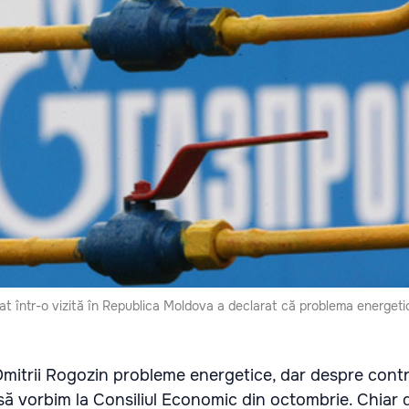
flat într-o vizită în Republica Moldova a declarat că problema energeti
Dmitrii Rogozin probleme energetice, dar despre contr
să vorbim la Consiliul Economic din octombrie. Chiar 