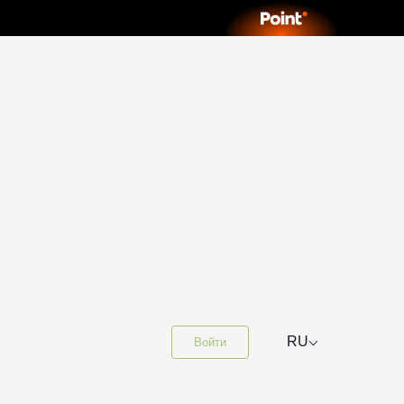
⌵
RU
Войти