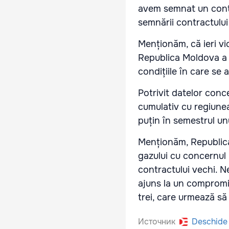
avem semnat un contr
semnării contractului
Menționăm, că ieri vic
Republica Moldova a 
condițiile în care se 
Potrivit datelor conc
cumulativ cu regiunea
puțin în semestrul un
Menționăm, Republica
gazului cu concernul 
contractului vechi. N
ajuns la un compromi
trei, care urmează s
Источник
Deschide