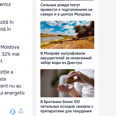
entul
Сильные дожди могут
привести к подтоплениям на
севере и в центре Молдовы
zită în
tă în
i Moldova
В Молдове оштрафовали
cu 32% mai
нарушителей за незаконный
t.
забор воды из Днестра
iție a
aza
zent nu au
ul energetic
В Британии более 100
летальных исходов связали с
препаратами для похудения