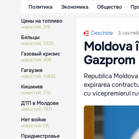
Политика
Экономика
Общество
Пр
Цены на топливо
новостей:
376
3 сентяб
Deschide
Бельцы
Moldova î
новостей:
5726
Газовый кризис
Gazprom
новостей:
406
Гагаузия
Republica Moldova 
новостей:
10842
expirarea contractul
Кишинев
cu vicepremierul ru
новостей:
770
ДТП в Молдове
новостей:
7821
Нет войне
новостей:
131
Приднестровье