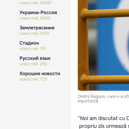
новостей:
34987
Украина-Россия
новостей:
8490
Землетрясение
новостей:
1009
Стадион
новостей:
119
Русский язык
новостей:
292
Хорошие новости
новостей:
1721
Dmitrii Rogozin, care s-a a
importantă.
“Noi am discutat cu 
propriu zis urmează 