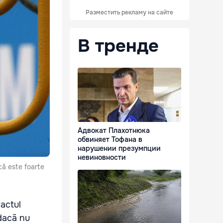
Разместить рекламу на сайте
В тренде
Адвокат Плахотнюка
обвиняет Тофана в
нарушении презумпции
невиновности
că este foarte
actul
dacă nu