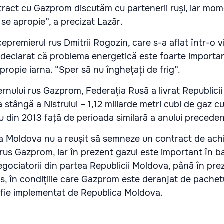
act cu Gazprom discutăm cu partenerii ruși, iar mom
 se apropie”, a precizat Lazăr.
epremierul rus Dmitrii Rogozin, care s-a aflat într-o vi
declarat că problema energetică este foarte importan
apropie iarna. “Sper să nu înghețați de frig”.
ernului rus Gazprom, Federația Rusă a livrat Republici
 stângă a Nistrului – 1,12 miliarde metri cubi de gaz 
u din 2013 față de perioada similară a anului preceden
 Moldova nu a reușit să semneze un contract de achiz
rus Gazprom, iar în prezent gazul este important în b
egociatorii din partea Republicii Moldova, până în pre
s, în condițiile care Gazprom este deranjat de pachet
ă fie implementat de Republica Moldova.