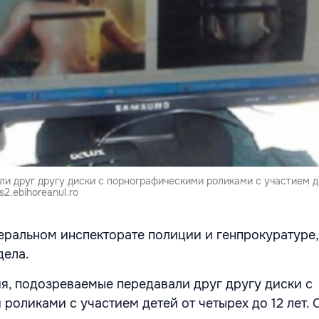
и друг другу диски с порнографическими роликами с участием д
s2.ebihoreanul.ro
еральном инспекторате полиции и генпрокуратуре,
дела.
я, подозреваемые передавали друг другу диски с
роликами с участием детей от четырех до 12 лет. 