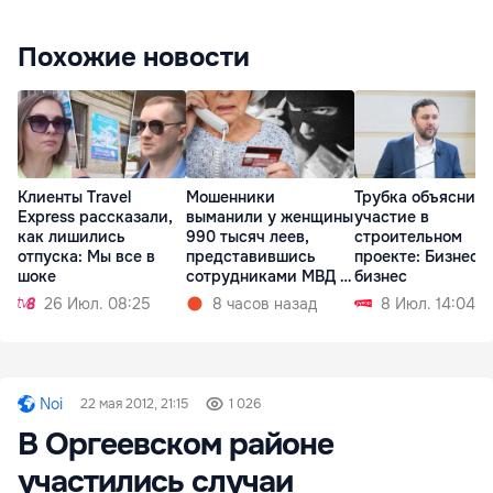
Похожие новости
Клиенты Travel
Мошенники
Трубка объяснил
Express рассказали,
выманили у женщины
участие в
как лишились
990 тысяч леев,
строительном
отпуска: Мы все в
представившись
проекте: Бизнес е
шоке
сотрудниками МВД и
бизнес
СИБ
26 Июл. 08:25
8 часов назад
8 Июл. 14:04
Noi
22 мая 2012, 21:15
1 026
В Оргеевском районе
участились случаи