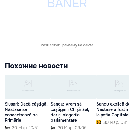
Разместить рекламу на сайте
Похожие новости
Slusari: Dacă câștigă,
Sandu: Vrem să
Sandu explică de 
Năstase se
câștigăm Chișinăul,
Năstase a fost înai
concentrează pe
dar și alegerile
la şefia Capitalei
Primărie
parlamentare
30 Мар. 08:10
30 Мар. 10:51
30 Мар. 09:06