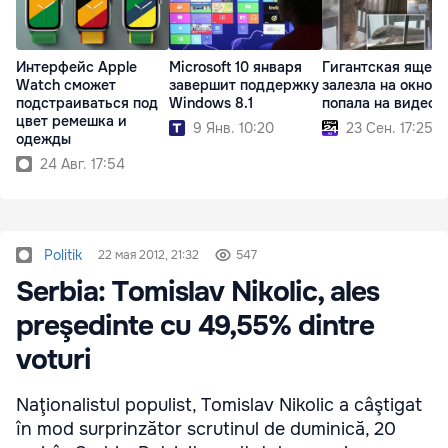
Интерфейс Apple
Microsoft 10 января
Гигантская ящер
Watch сможет
завершит поддержку
залезла на окно и
подстраиваться под
Windows 8.1
попала на видео
цвет ремешка и
9 Янв. 10:20
23 Сен. 17:25
одежды
24 Авг. 17:54
Politik
22 мая 2012, 21:32
547
Serbia: Tomislav Nikolic, ales
preşedinte cu 49,55% dintre
voturi
Naţionalistul populist, Tomislav Nikolic a câştigat
în mod surprinzător scrutinul de duminică, 20