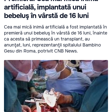
artificială, implantată unui
bebeluş în vârstă de 16 luni
Cea mai mică inimă artificială a fost implantată în
premieră unui bebeluş în vârstă de 16 luni, înainte
ca acesta să primească un transplant, au
anunţat, luni, reprezentanţii spitalului Bambino
Gesu din Roma, potrivit CNB News.