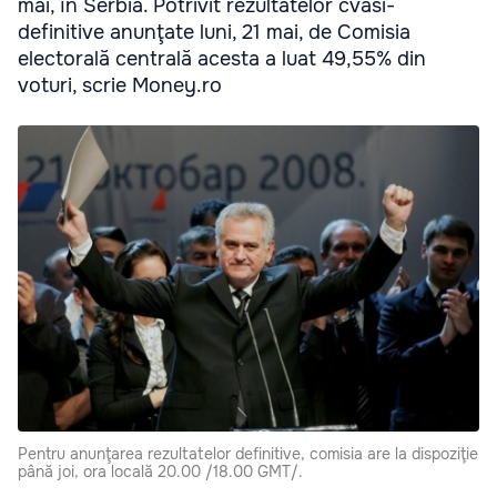
mai, în Serbia. Potrivit rezultatelor cvasi-
definitive anunţate luni, 21 mai, de Comisia
electorală centrală acesta a luat 49,55% din
voturi, scrie Money.ro
Pentru anunţarea rezultatelor definitive, comisia are la dispoziţie
până joi, ora locală 20.00 /18.00 GMT/.