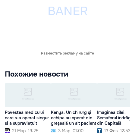
Разместить рекламу на сайте
Похожие новости
Povestea medicului
Kenya: Un chirurg şi
Imaginea zilei:
care s-a operat singur
echipa au operat din
Semaforul îndrăgos
și a supraviețuit
greşeală un alt pacient
din Capitală
21 Мар. 19:25
3 Мар. 01:00
13 Фев. 12:53