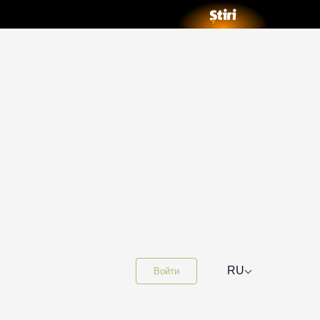
⌵
RU
Войти