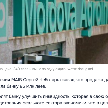
по цене 1340 леев и выше за одну акцию. Фото: dosug.md
ения MAIB Сергей Чеботарь сказал, что продажа д
ла банку 86 млн леев.
олят банку улучшить ликвидность, которая в свою 
дитования реального сектора экономики, что в це