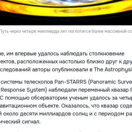
Путь через четыре миллиарда лет поглотится более массивной с
е, им впервые удалось наблюдать столкновение
ектов, расположенных настолько близко друг к дру
следований авторы опубликовали в The Astrophysic
системы телескопов Pan-STARRS (Panoramic Surv
d Response System) наблюдали переменный квазар
 С помощью обсерватории ученым удалось за четы
равитационном объекте. Оказалось, что квазар сод
 около десяти миллиардов солнц и с периодом ра
ический сигнал.