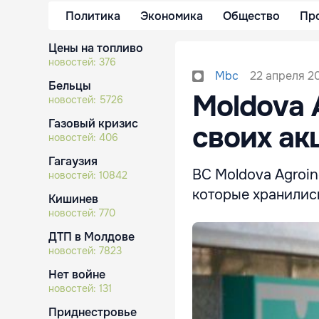
Политика
Экономика
Общество
Пр
Цены на топливо
новостей:
376
22 апреля 20
Mbc
Бельцы
Moldova 
новостей:
5726
Газовый кризис
своих ак
новостей:
406
Гагаузия
ВC Moldova Agroin
новостей:
10842
которые хранились
Кишинев
новостей:
770
ДТП в Молдове
новостей:
7823
Нет войне
новостей:
131
Приднестровье