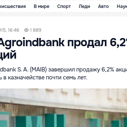
оисшествия
В мире
Спорт
Леди
Авто
Нау
15, 16:46
1 889
Agroindbank продал 6,
ций
dbank S. A. (MAIB) завершил продажу 6,2% акц
 в казначействе почти семь лет.