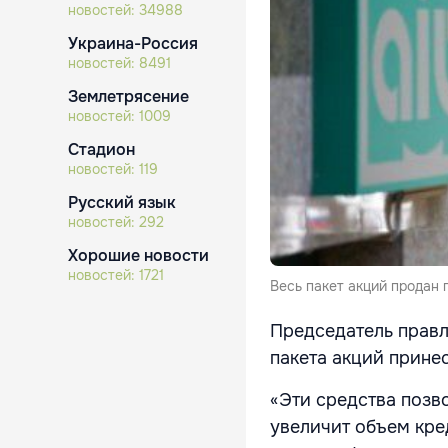
новостей:
34988
Украина-Россия
новостей:
8491
Землетрясение
новостей:
1009
Стадион
новостей:
119
Русский язык
новостей:
292
Хорошие новости
новостей:
1721
Весь пакет акций продан 
Председатель правл
пакета акций принес
«Эти средства позв
увеличит объем кре