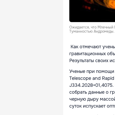
Ожидается, что Млечный 
Туманностью Андромеды.
Как отмечают учены
гравитационных объ
Результаты своих ис
Ученые при помощи 
Telescope and Rapi
J334.2028+01,4075.
собрать данные о г
черную дыру массой
суток испускает опт