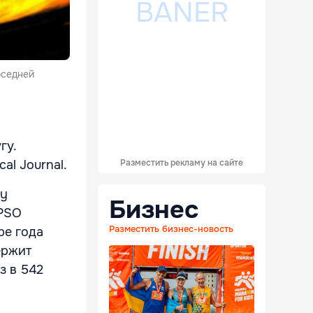
оседней
гу.
Разместить рекламу на сайте
al Journal.
ey
Бизнес
 PSO
Разместить бизнес-новость
ре года
ержит
з в 542