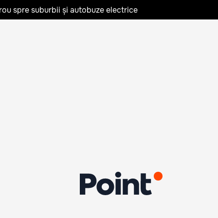
rou spre suburbii și autobuze electrice