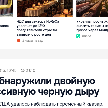
НДС для сектора HoReCa
Украина просит Ж
тавок
увеличат до 12%:
снизить тарифы на
представители отрасли
грузов через Мол
заявили о росте цен
вчера
2 часа назад
15, 16:45
2 610
обнаружили двойную
ссивную черную дыру
США удалось наблюдать переменный квазар,