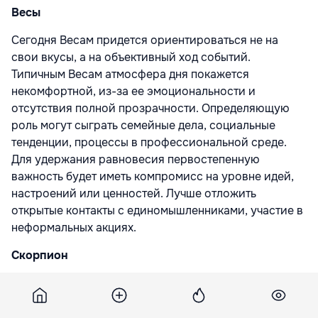
Весы
Сегодня Весам придется ориентироваться не на
свои вкусы, а на объективный ход событий.
Типичным Весам атмосфера дня покажется
некомфортной, из-за ее эмоциональности и
отсутствия полной прозрачности. Определяющую
роль могут сыграть семейные дела, социальные
тенденции, процессы в профессиональной среде.
Для удержания равновесия первостепенную
важность будет иметь компромисс на уровне идей,
настроений или ценностей. Лучше отложить
открытые контакты с единомышленниками, участие в
неформальных акциях.
Скорпион
Для Скорпионов день может оказаться удачным, но
общая ситуация скорее напоминает затишье перед
бурей. Основное преимущество этих суток –