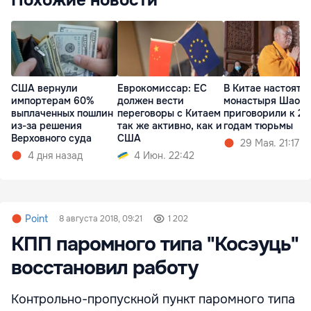
Похожие новости
США вернули
Еврокомиссар: ЕС
В Китае настояте
импортерам 60%
должен вести
монастыря Шаол
выплаченных пошлин
переговоры с Китаем
приговорили к 24
из-за решения
так же активно, как и
годам тюрьмы
Верховного суда
США
29 Мая. 21:17
4 дня назад
4 Июн. 22:42
Point
8 августа 2018, 09:21
1 202
КПП паромного типа "Косэуць"
восстановил работу
Контрольно-пропускной пункт паромного типа