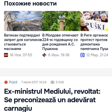
Похожие новости
Ватикан подтвердил
В Риге организов
В Молдове отмечают
запрет для католиков
протест против
224-ю годовщину со
становиться
демонтажа
дня рождения А.С.
масонами
памятника Пушки
Пушкина
16 Ноя. 07:55
12 Мар. 21:24
6 Июн. 19:36
Point
7 июля 2017, 14:24
5 026
Ex-ministrul Mediului, revoltat:
Se preconizează un adevărat
carnagiu