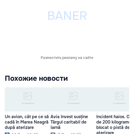
Разместить рекламу на сайте
Похожие новости
Un avion, cât pe ce să
Avia Invest susține
Incident haios. O f
cadă în Marea Neagră
Târgul caritabil de
de 200 kilograme 
după aterizare
Iarnă
blocat o pistă de
aterizare