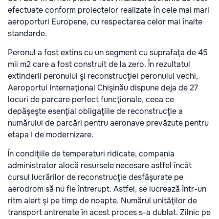
efectuate conform proiectelor realizate în cele mai mari
aeroporturi Europene, cu respectarea celor mai înalte
standarde.
Peronul a fost extins cu un segment cu suprafaţa de 45
mii m2 care a fost construit de la zero. În rezultatul
extinderii peronului şi reconstrucţiei peronului vechi,
Aeroportul Internaţional Chişinău dispune deja de 27
locuri de parcare perfect funcţionale, ceea ce
depăşeşte esenţial obligaţiile de reconstrucţie a
numărului de parcări pentru aeronave prevăzute pentru
etapa I de modernizare.
În condiţiile de temperaturi ridicate, compania
administrator alocă resursele necesare astfel încât
cursul lucrărilor de reconstrucţie desfăşurate pe
aerodrom să nu fie întrerupt. Astfel, se lucrează într-un
ritm alert şi pe timp de noapte. Numărul unităţilor de
transport antrenate în acest proces s-a dublat. Zilnic pe