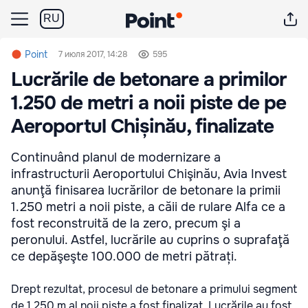
RU
Point
7 июля 2017, 14:28
595
Lucrările de betonare a primilor
1.250 de metri a noii piste de pe
Aeroportul Chișinău, finalizate
Continuând planul de modernizare a
infrastructurii Aeroportului Chişinău, Avia Invest
anunţă finisarea lucrărilor de betonare la primii
1.250 metri a noii piste, a căii de rulare Alfa ce a
fost reconstruită de la zero, precum şi a
peronului. Astfel, lucrările au cuprins o suprafaţă
ce depăşeşte 100.000 de metri pătrați.
Drept rezultat, procesul de betonare a primului segment
de 1 250 m al noii piste a fost finalizat. Lucrările au fost