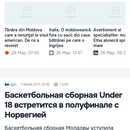
Tânăra din Moldova
Italia: O moldoveancă
Avertisment al
care a renunţat la visul
fura cu sacii din casa
specialiștilor: munt
american. De ce a
bătrânei pe care o
Etna alunecă spre
revenit
îngrijea
mare
28 Мар. 07:05
26 Мар. 13:47
26 Мар. 05:30
Ipn
7 июля 2017, 14:18
1 209
Баскетбольная сборная Under
18 встретится в полуфинале с
Норвегией
Баскетбольная сборная Молдовы уступила