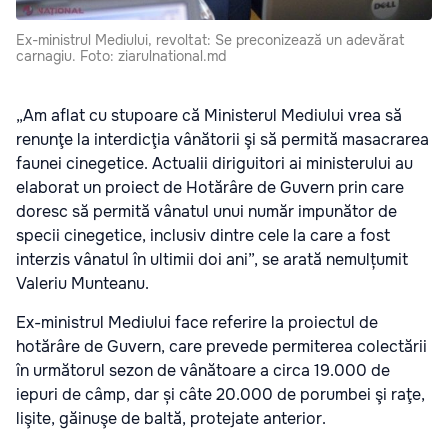
Ex-ministrul Mediului, revoltat: Se preconizează un adevărat
carnagiu. Foto: ziarulnational.md
„Am aflat cu stupoare că Ministerul Mediului vrea să
renunţe la interdicţia vânătorii şi să permită masacrarea
faunei cinegetice. Actualii diriguitori ai ministerului au
elaborat un proiect de Hotărâre de Guvern prin care
doresc să permită vânatul unui număr impunător de
specii cinegetice, inclusiv dintre cele la care a fost
interzis vânatul în ultimii doi ani”, se arată nemulțumit
Valeriu Munteanu.
Ex-ministrul Mediului face referire la proiectul de
hotărâre de Guvern, care prevede permiterea colectării
în următorul sezon de vânătoare a circa 19.000 de
iepuri de câmp, dar și câte 20.000 de porumbei şi raţe,
lişite, găinuşe de baltă, protejate anterior.