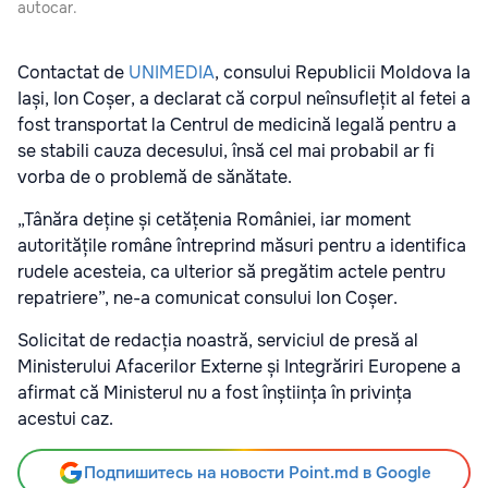
autocar.
Contactat de
UNIMEDIA
, consului Republicii Moldova la
Iași, Ion Coșer, a declarat că corpul neînsuflețit al fetei a
fost transportat la Centrul de medicină legală pentru a
se stabili cauza decesului, însă cel mai probabil ar fi
vorba de o problemă de sănătate.
„Tânăra deține și cetățenia României, iar moment
autoritățile române întreprind măsuri pentru a identifica
rudele acesteia, ca ulterior să pregătim actele pentru
repatriere”, ne-a comunicat consului Ion Coșer.
Solicitat de redacția noastră, serviciul de presă al
Ministerului Afacerilor Externe și Integrăriri Europene a
afirmat că Ministerul nu a fost înștiința în privința
acestui caz.
Подпишитесь на новости Point.md в Google