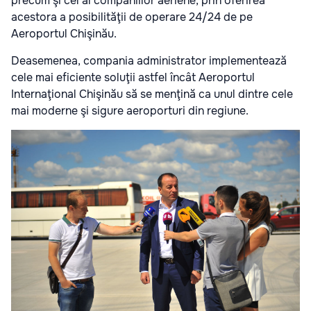
precum şi cel al companiilor aeriene, prin oferirea
acestora a posibilităţii de operare 24/24 de pe
Aeroportul Chişinău.
Deasemenea, compania administrator implementează
cele mai eficiente soluţii astfel încât Aeroportul
Internaţional Chişinău să se menţină ca unul dintre cele
mai moderne şi sigure aeroporturi din regiune.