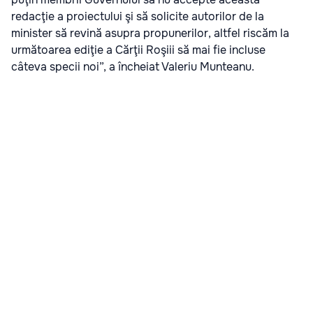
redacţie a proiectului şi să solicite autorilor de la
minister să revină asupra propunerilor, altfel riscăm la
următoarea ediţie a Cărţii Roşiii să mai fie incluse
câteva specii noi”, a încheiat Valeriu Munteanu.