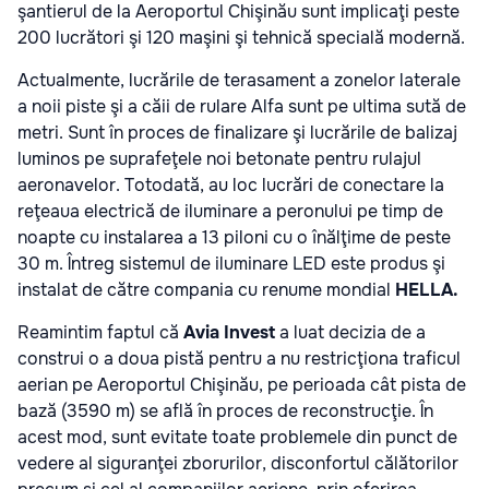
şantierul de la Aeroportul Chişinău sunt implicaţi peste
200 lucrători şi 120 maşini şi tehnică specială modernă.
Actualmente, lucrările de terasament a zonelor laterale
a noii piste şi a căii de rulare Alfa sunt pe ultima sută de
metri. Sunt în proces de finalizare şi lucrările de balizaj
luminos pe suprafeţele noi betonate pentru rulajul
aeronavelor. Totodată, au loc lucrări de conectare la
reţeaua electrică de iluminare a peronului pe timp de
noapte cu instalarea a 13 piloni cu o înălţime de peste
30 m. Întreg sistemul de iluminare LED este produs şi
instalat de către compania cu renume mondial
HELLA.
Reamintim faptul că
Avia Invest
a luat decizia de a
construi o a doua pistă pentru a nu restricţiona traficul
aerian pe Aeroportul Chişinău, pe perioada cât pista de
bază (3590 m) se află în proces de reconstrucţie. În
acest mod, sunt evitate toate problemele din punct de
vedere al siguranţei zborurilor, disconfortul călătorilor