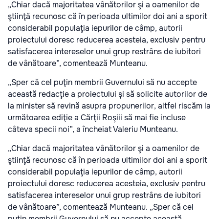
„Chiar dacă majoritatea vânătorilor şi a oamenilor de
ştiinţă recunosc că în perioada ultimilor doi ani a sporit
considerabil populaţia iepurilor de câmp, autorii
proiectului doresc reducerea acesteia, exclusiv pentru
satisfacerea intereselor unui grup restrâns de iubitori
de vânătoare”, comentează Munteanu.
„Sper că cel puţin membrii Guvernului să nu accepte
această redacţie a proiectului şi să solicite autorilor de
la minister să revină asupra propunerilor, altfel riscăm la
următoarea ediţie a Cărţii Roşiii să mai fie incluse
câteva specii noi”, a încheiat Valeriu Munteanu.
„Chiar dacă majoritatea vânătorilor şi a oamenilor de
ştiinţă recunosc că în perioada ultimilor doi ani a sporit
considerabil populaţia iepurilor de câmp, autorii
proiectului doresc reducerea acesteia, exclusiv pentru
satisfacerea intereselor unui grup restrâns de iubitori
de vânătoare”, comentează Munteanu. „Sper că cel
puţin membrii Guvernului să nu accepte această