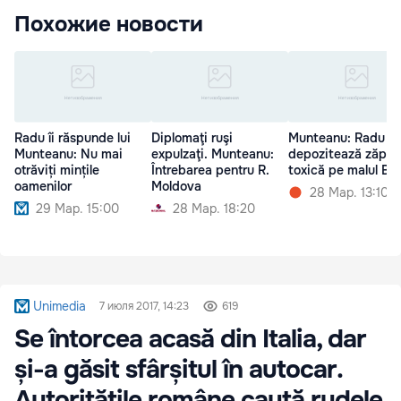
Похожие новости
Radu îi răspunde lui
Diplomaţi ruşi
Munteanu: Radu​
Munteanu: Nu mai
expulzaţi. Munteanu:
depozitează zăpa
otrăviți mințile
Întrebarea pentru R.
toxică pe malul Bâc
oamenilor
Moldova
28 Мар. 13:10
29 Мар. 15:00
28 Мар. 18:20
Unimedia
7 июля 2017, 14:23
619
Se întorcea acasă din Italia, dar
și-a găsit sfârșitul în autocar.
Autoritățile române caută rudele