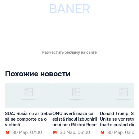
Разместить рекламу на сайте
Похожие новости
SUA: Rusia nu ar trebui
ONU avertizează că
Donald Trump: Sta
să se comporte ca o
există riscul izbucnirii
Unite se vor retrag
victimă
unui nou Război Rece
foarte curând din S
30 Мар. 07:00
30 Мар. 06:00
30 Мар. 03:00