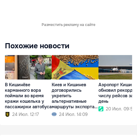
Разместить рекламу на сайте
Похожие новости
В Кишинёве
Киев и Кишинев
Аэропорт Кишине
карманного вора
договорились
обновил рекорд п
поймали во время
укрепить
числу рейсов за 
кражи кошелька у
альтернативные
день
пассажирки автобуса
маршруты экспорта
20 Июл. 09:50
зерна
24 Июл. 12:17
24 Июл. 14:09