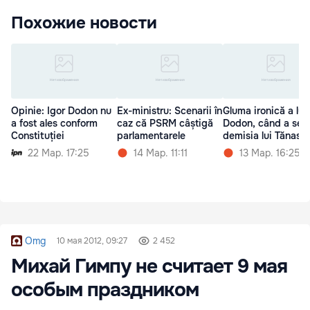
Похожие новости
Opinie: Igor Dodon nu
Ex-ministru: Scenarii în
Gluma ironică a lui
a fost ales conform
caz că PSRM câștigă
Dodon, când a sem
Constituției
parlamentarele
demisia lui Tănase
22 Мар. 17:25
14 Мар. 11:11
13 Мар. 16:25
Omg
10 мая 2012, 09:27
2 452
Михай Гимпу не считает 9 мая
особым праздником