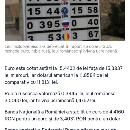
Leul moldovenesc s-a depreciat în raport cu dolarul SUA,
moneda euro, rubla rusă, leul românesc şi hrivna ucraineană
Euro este cotat astăzi la 15,4432 de lei faţă de 15,3937
lei miercuri, iar dolarul american la 11,8584 de lei
comparativ cu 11,8131 lei.
Rubla rusească valorează 0,3945 lei, leul românesc
3,5060 lei, iar hrivna ucraineană 1,4762 lei.
Banca Naţională a României a stabilit un curs de 4,4160
RON pentru un euro şi de 3,4031 RON pentru un dolar.