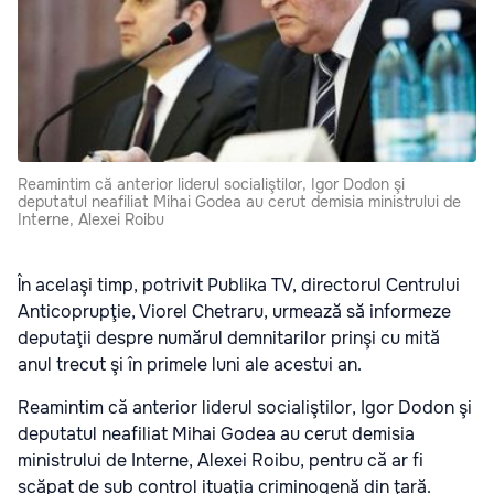
Reamintim că anterior liderul socialiştilor, Igor Dodon şi
deputatul neafiliat Mihai Godea au cerut demisia ministrului de
Interne, Alexei Roibu
În acelaşi timp, potrivit Publika TV, directorul Centrului
Anticoprupţie, Viorel Chetraru, urmează să informeze
deputaţii despre numărul demnitarilor prinşi cu mită
anul trecut şi în primele luni ale acestui an.
Reamintim că anterior liderul socialiştilor, Igor Dodon şi
deputatul neafiliat Mihai Godea au cerut demisia
ministrului de Interne, Alexei Roibu, pentru că ar fi
scăpat de sub control ituaţia criminogenă din ţară.