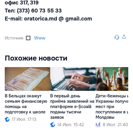
офис 317
, 319
Тел
: (373)
60 73
55 33
E-mail:
oratorica.md
@ gmail.com
Источник
Www
Похожие новости
В Бельцах окажут
В первый день
Дети-беженцы из
семьям финансовую
приёма заявлений на
Украины получат
помощь на
платформе e-Școală
мест при
подготовку к школе
поданы тысячи
поступлении в ш
заявок
Молдовы
17 Июл. 17:13
14 Июл. 15:42
8 Июл. 21:40