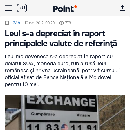
RU
24h
10 мая 2012, 09:29
779
Leul s-a depreciat în raport
principalele valute de referinţă
Leul moldovenesc s-a depreciat în raport cu
dolarul SUA, moneda euro, rubla rusă, leul
românesc şi hrivna ucraineană, potrivit cursului
oficial afişat de Banca Naţională a Moldovei
pentru 10 mai.