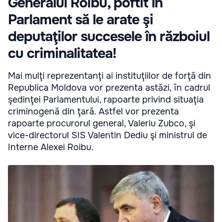
Generalul Roibu, poftit în
Parlament să le arate şi
deputaţilor succesele în războiul
cu criminalitatea!
Mai mulţi reprezentanţi ai instituţiilor de forţă din
Republica Moldova vor prezenta astăzi, în cadrul
şedinţei Parlamentului, rapoarte privind situaţia
criminogenă din ţară. Astfel vor prezenta
rapoarte procurorul general, Valeriu Zubco, şi
vice-directorul SIS Valentin Dediu şi ministrul de
Interne Alexei Roibu.