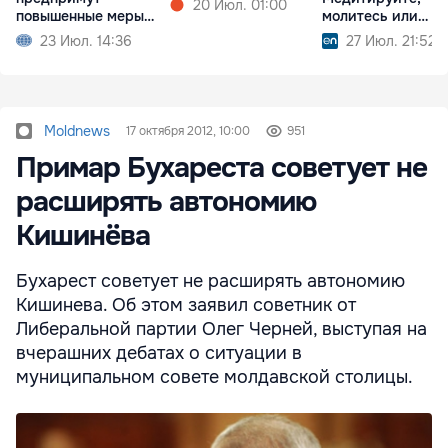
20 Июл. 01:00
повышенные меры
молитесь или
безопасности
смотрите футбол
23 Июл. 14:36
27 Июл. 21:52
Moldnews
17 октября 2012, 10:00
951
Примар Бухареста советует не
расширять автономию
Кишинёва
Бухарест советует не расширять автономию
Кишинева. Об этом заявил советник от
Либеральной партии Олег Черней, выступая на
вчерашних дебатах о ситуации в
муниципальном совете молдавской столицы.