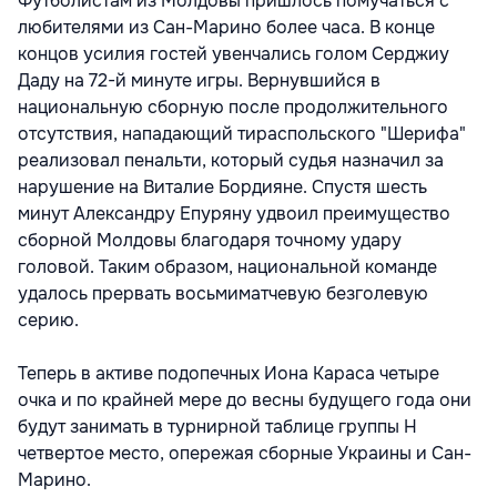
Футболистам из Молдовы пришлось помучаться с
любителями из Сан-Марино более часа. В конце
концов усилия гостей увенчались голом Серджиу
Даду на 72-й минуте игры. Вернувшийся в
национальную сборную после продолжительного
отсутствия, нападающий тираспольского "Шерифа"
реализовал пенальти, который судья назначил за
нарушение на Виталие Бордияне. Спустя шесть
минут Александру Епуряну удвоил преимущество
сборной Молдовы благодаря точному удару
головой. Таким образом, национальной команде
удалось прервать восьмиматчевую безголевую
серию.
Теперь в активе подопечных Иона Караса четыре
очка и по крайней мере до весны будущего года они
будут занимать в турнирной таблице группы Н
четвертое место, опережая сборные Украины и Сан-
Марино.