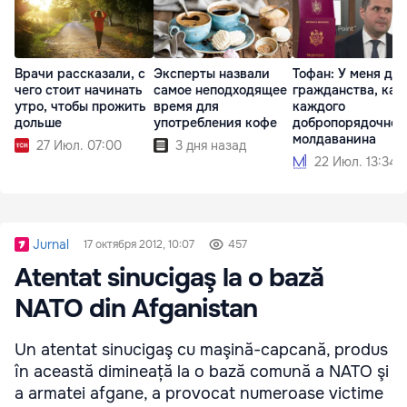
Врачи рассказали, с
Эксперты назвали
Тофан: У меня два
чего стоит начинать
самое неподходящее
гражданства, как
утро, чтобы прожить
время для
каждого
дольше
употребления кофе
добропорядочног
молдаванина
27 Июл. 07:00
3 дня назад
22 Июл. 13:34
Jurnal
17 октября 2012, 10:07
457
Atentat sinucigaş la o bază
NATO din Afganistan
Un atentat sinucigaş cu maşină-capcană, produs
în această dimineață la o bază comună a NATO şi
a armatei afgane, a provocat numeroase victime