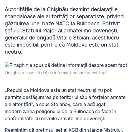
Autorităţile de la Chişinău dezmint declaraţiile
scandaloase ale autorităţilor separatiste, privind
găzduirea unei baze NATO la Bulboaca. Potrivit
şefului Statului Major al armatei moldovenești,
generalul de brigadă Vitalie Stoian, acest lucru
este imposibil, pentru că Moldova este un stat
neutru.
Finaghin a spus că deţine informaţii despre acest fapt
„Republica Moldova este un stat neutru şi nu pot
permite desfășurarea pe teritoriul său a forțelor armate
ale altor țări”, a spus Stoianov, care a adăugat
modernizarea poligonului de la Bulboaca se face în
conformitate cu nevoile armatei moldovenești.
Reamintim că pretinsul şef al KGB din stânga Nistrului,