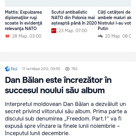
Mattis: Expulzarea
Scutul antibalistic
Câți cetățeni de p
diplomaţilor ruşi
NATO din Polonia mai
ambele maluri ale
scoate în evidenţă
așteaptă până în 2020
Nistrului l-au votat
relevanţa NATO
Putin
23 Мар. 07:00
28 Мар. 03:00
20 Мар. 08:00
Noi
17 октября 2012, 09:55
783
Dan Bălan este încrezător în
succesul noului său album
Interpretul moldovean Dan Bălan a dezvăluit un
secret privind viitorului său album. Prima parte a
discului sub denumirea „Freedom. Part.1” va fi
expusă spre vînzare la finele lunii noiembrie –
începutul lunii decembrie.