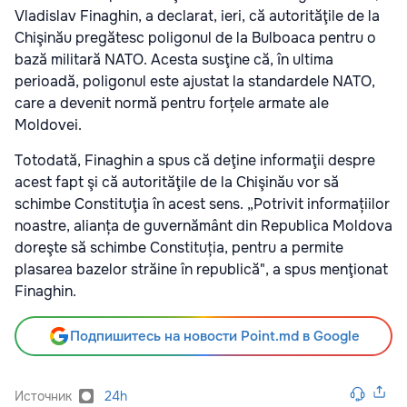
Vladislav Finaghin, a declarat, ieri, că autorităţile de la
Chişinău pregătesc poligonul de la Bulboaca pentru o
bază militară NATO. Acesta susţine că, în ultima
perioadă, poligonul este ajustat la standardele NATO,
care a devenit normă pentru forțele armate ale
Moldovei.
Totodată, Finaghin a spus că deţine informaţii despre
acest fapt şi că autorităţile de la Chişinău vor să
schimbe Constituţia în acest sens. „Potrivit informațiilor
noastre, alianța de guvernământ din Republica Moldova
doreşte să schimbe Constituția, pentru a permite
plasarea bazelor străine în republică", a spus menţionat
Finaghin.
Подпишитесь на новости Point.md в Google
Источник
24h