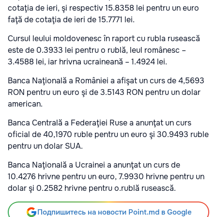
cotaţia de ieri, şi respectiv 15.8358 lei pentru un euro
faţă de cotaţia de ieri de 15.7771 lei.
Cursul leului moldovenesc în raport cu rubla rusească
este de 0.3933 lei pentru o rublă, leul românesc –
3.4588 lei, iar hrivna ucraineană – 1.4924 lei.
Banca Naţională a României a afişat un curs de 4,5693
RON pentru un euro şi de 3.5143 RON pentru un dolar
american.
Banca Centrală a Federaţiei Ruse a anunţat un curs
oficial de 40,1970 ruble pentru un euro şi 30.9493 ruble
pentru un dolar SUA.
Banca Naţională a Ucrainei a anunţat un curs de
10.4276 hrivne pentru un euro, 7.9930 hrivne pentru un
dolar şi 0.2582 hrivne pentru o.rublă rusească.
Подпишитесь на новости Point.md в Google