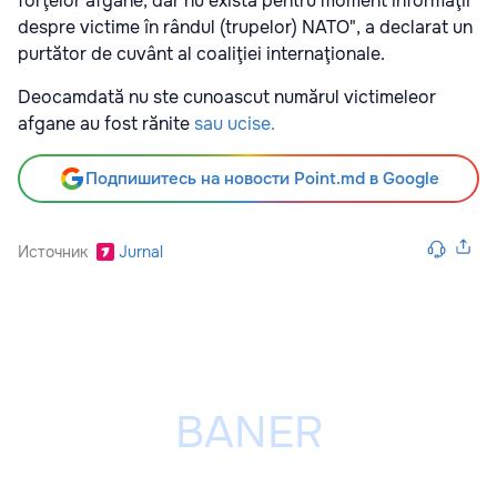
forţelor afgane, dar nu există pentru moment informaţii
despre victime în rândul (trupelor) NATO", a declarat un
purtător de cuvânt al coaliţiei internaţionale.
Deocamdată nu ste cunoascut numărul victimeleor
afgane au fost rănite
sau ucise.
Подпишитесь на новости Point.md в Google
Источник
Jurnal