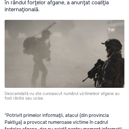
în rândul forţelor afgane, a anunţat coaliţia
internaţională.
Deocamdată nu ste cunoascut numărul victimeleor afgane au
fost rănite sau ucise.
"Potrivit primelor informaţii, atacul (din provincia
Paktiya) a provocat numeroase victime în cadrul