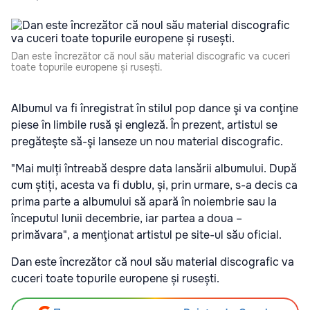
Dan este încrezător că noul său material discografic va cuceri
toate topurile europene și rusești.
Albumul va fi înregistrat în stilul pop dance şi va conţine
piese în limbile rusă și engleză. În prezent, artistul se
pregăteşte să-şi lanseze un nou material discografic.
"Mai mulți întreabă despre data lansării albumului. După
cum știți, acesta va fi dublu, și, prin urmare, s-a decis ca
prima parte a albumului să apară în noiembrie sau la
începutul lunii decembrie, iar partea a doua –
primăvara", a menţionat artistul pe site-ul său oficial.
Dan este încrezător că noul său material discografic va
cuceri toate topurile europene și rusești.