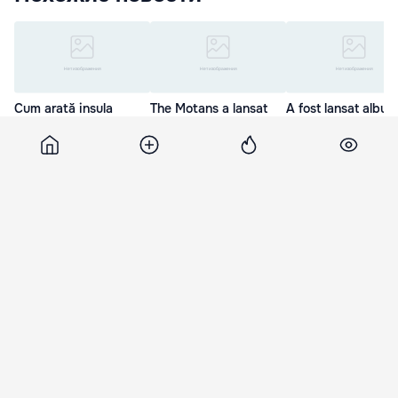
Cum arată insula
The Motans a lansat
A fost lansat album
cumpărată de celebrul
primul album la
Basarabia în actul
interpret Dan Bălan
București
Marii Uniri de la 19
22 Мар. 14:30
12 Мар. 20:40
22 Фев. 21:20
17 октября 2012, 09:54
2 112
Почему страны-основатели
объединенной Европы не
поддержали инициативу
Румынии о либерализации