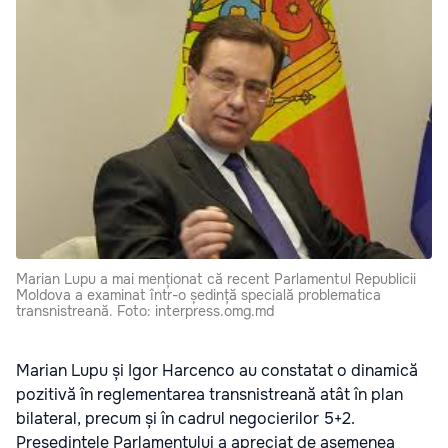
Marian Lupu a mai menționat că recent Parlamentul Republicii
Moldova a examinat într-o ședință specială problematica
transnistreană. Foto: interpress.omg.md
Marian Lupu și Igor Harcenco au constatat o dinamică
pozitivă în reglementarea transnistreană atât în plan
bilateral, precum și în cadrul negocierilor 5+2.
Președintele Parlamentului a apreciat de asemenea