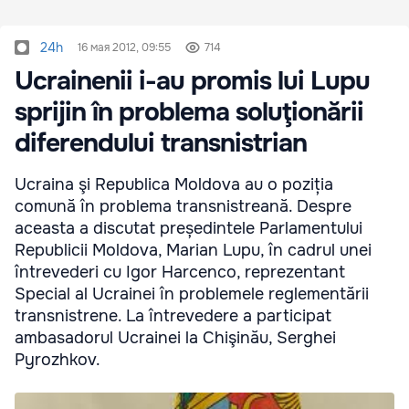
24h
16 мая 2012, 09:55
714
Ucrainenii i-au promis lui Lupu
sprijin în problema soluţionării
diferendului transnistrian
Ucraina şi Republica Moldova au o poziția
comună în problema transnistreană. Despre
aceasta a discutat președintele Parlamentului
Republicii Moldova, Marian Lupu, în cadrul unei
întrevederi cu Igor Harcenco, reprezentant
Special al Ucrainei în problemele reglementării
transnistrene. La întrevedere a participat
ambasadorul Ucrainei la Chişinău, Serghei
Pyrozhkov.