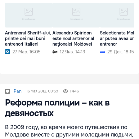
Antrenorul Sheriff-ului,
Alexandru Spiridon
Selecționata Moldo
printre cei mai buni
este noul antrenor al
ar putea avea un n
antrenori italieni
naționalei Moldovei
antrenor
27 Мар. 16:05
12 Янв. 14:13
29 Дек. 18:15
Pan
16 мая 2012, 09:59
1 446
Реформа полиции – как в
девяностых
В 2009 году, во время моего путешествия по
Молдове вместе с другими молодыми людьми,