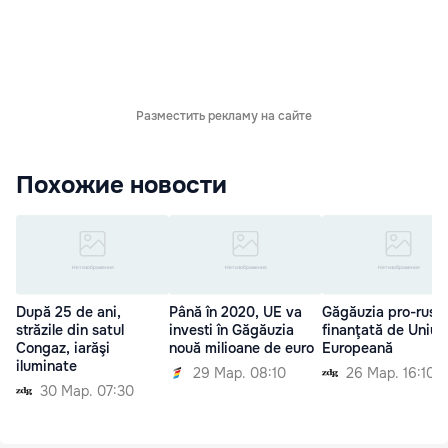
Разместить рекламу на сайте
Похожие новости
După 25 de ani,
Până în 2020, UE va
Găgăuzia pro-rusă,
străzile din satul
investi în Găgăuzia
finanţată de Uniun
Congaz, iarăşi
nouă milioane de euro
Europeană
iluminate
29 Мар. 08:10
26 Мар. 16:10
30 Мар. 07:30