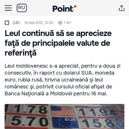
RU
24h
16 мая 2012, 10:02
1 147
Leul continuă să se aprecieze
faţă de principalele valute de
referinţă
Leul moldovenesc s-a apreciat, pentru a doua zi
consecutiv, în raport cu dolarul SUA, moneda
euro, rubla rusă, hrivna ucraineană şi leul
românesc şi, potrivit cursului oficial afişat de
Banca Naţională a Moldovei pentru 16 mai.