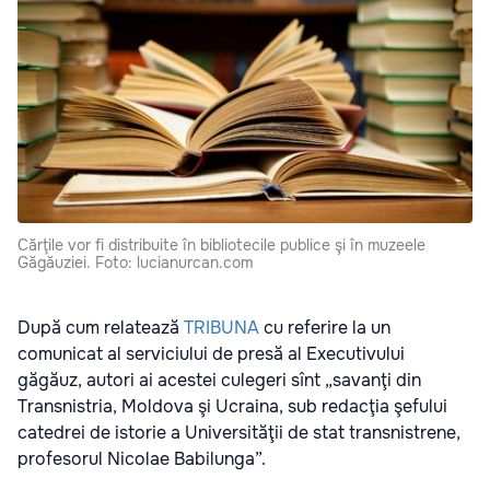
Cărţile vor fi distribuite în bibliotecile publice şi în muzeele
Găgăuziei. Foto: lucianurcan.com
După cum relatează
TRIBUNA
cu referire la un
comunicat al serviciului de presă al Executivului
găgăuz, autori ai acestei culegeri sînt „savanţi din
Transnistria, Moldova şi Ucraina, sub redacţia şefului
catedrei de istorie a Universităţii de stat transnistrene,
profesorul Nicolae Babilunga”.