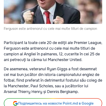
Ferguson este antrenorul cu cele mai multe titluri de campion
Participant la toate cele 20 de ediţii ale Premier League,
Ferguson este antrenorul cu cele mai multe titluri de
campion al Angliei în palmares, 12, cucerite în cei 25 de
ani petrecuţi la cârma lui Manchester United.
De asemenea, veteranul Ryan Giggs a fost desemnat
cel mai bun jucător din istoria campionatului englez de
fotbal, fiind preferat în detrimentul fostului său coleg de
la Manchester, Paul Scholes, sau a jucătorilor lui
Arsenal Thierry Henry și Dennis Bergkamp.
Подпишитесь на новости Point.md в Google