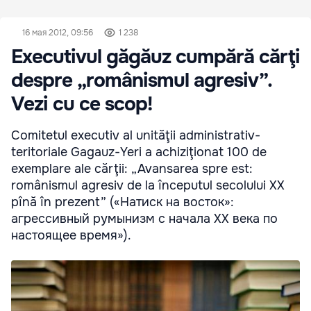
16 мая 2012, 09:56
1 238
Executivul găgăuz cumpără cărţi
despre „românismul agresiv”.
Vezi cu ce scop!
Comitetul executiv al unităţii administrativ-
teritoriale Gagauz-Yeri a achiziţionat 100 de
exemplare ale cărţii: „Avansarea spre est:
românismul agresiv de la începutul secolului XX
pînă în prezent” («Натиск на восток»:
агрессивный румынизм с начала XX века по
настоящее время»).