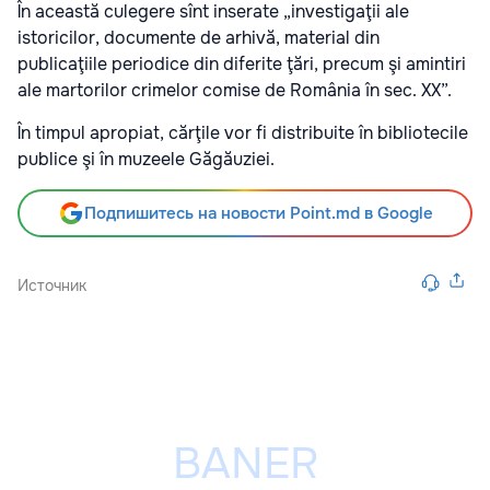
În această culegere sînt inserate „investigaţii ale
istoricilor, documente de arhivă, material din
publicaţiile periodice din diferite ţări, precum şi amintiri
ale martorilor crimelor comise de România în sec. XX”.
În timpul apropiat, cărţile vor fi distribuite în bibliotecile
publice şi în muzeele Găgăuziei.
Подпишитесь на новости Point.md в Google
Источник