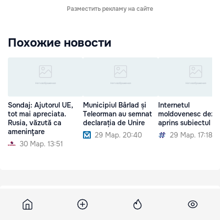
Разместить рекламу на сайте
Похожие новости
Sondaj: Ajutorul UE,
Municipiul Bârlad și
Internetul
tot mai apreciata.
Teleorman au semnat
moldovenesc dezb
Rusia, văzută ca
declarația de Unire
aprins subiectul Un
ameninţare
29 Мар. 20:40
29 Мар. 17:18
30 Мар. 13:51
16 мая 2012, 09:55
1 140
Власти Молдовы считают, что