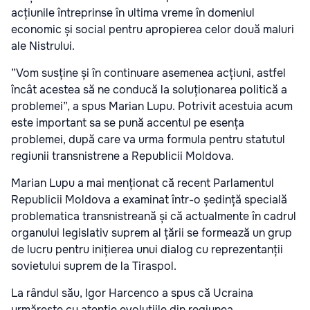
acțiunile întreprinse în ultima vreme în domeniul
economic și social pentru apropierea celor două maluri
ale Nistrului.
”Vom susține și în continuare asemenea acțiuni, astfel
încât acestea să ne conducă la soluționarea politică a
problemei”, a spus Marian Lupu. Potrivit acestuia acum
este important sa se pună accentul pe esența
problemei, după care va urma formula pentru statutul
regiunii transnistrene a Republicii Moldova.
Marian Lupu a mai menționat că recent Parlamentul
Republicii Moldova a examinat într-o ședință specială
problematica transnistreană și că actualmente în cadrul
organului legislativ suprem al țării se formează un grup
de lucru pentru inițierea unui dialog cu reprezentanții
sovietului suprem de la Tiraspol.
La rândul său, Igor Harcenco a spus că Ucraina
urmărește cu atenție evoluțiile din regiunea