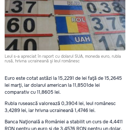
Leul s-a apreciat în raport cu dolarul SUA, moneda euro, rubla
rusă, hrivna ucraineană şi leul românesc
Euro este cotat astăzi la 15,2291 de lei faţă de 15,2645
lei marţi, iar dolarul american la 11,8501de lei
comparativ cu 11,8605 lei.
Rubla rusească valorează 0,3904 lei, leul românesc
3,4289 lei, iar hrivna ucraineană 1,4746 lei.
Banca Naţională a României a stabilit un curs de 4,4411
RON pentru un euro şi de 3,4576 RON pentru un dolar.