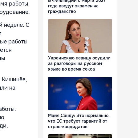
В Финляндии с марта 2027
емя работы
года введут экзамен на
гражданство
орудование.
 неделе. С
и
ные работы
нется
мы
Украинскую певицу осудили
за разговоры на русском
языке во время секса
и Кишинёв,
яли на
аботы.
Майя Санду: Это нормально,
по
что ЕС требует гарантий от
ди,
стран-кандидатов