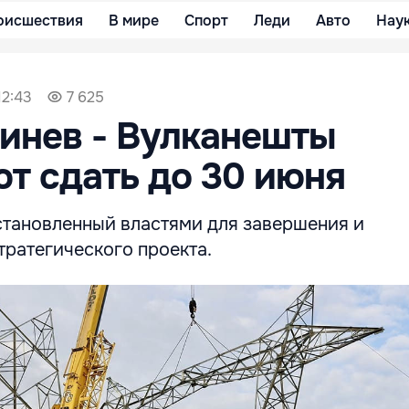
оисшествия
В мире
Спорт
Леди
Авто
Нау
12:43
7 625
инев - Вулканешты
т сдать до 30 июня
установленный властями для завершения и
тратегического проекта.