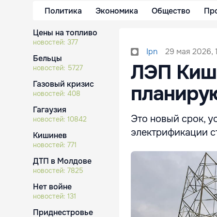
Политика
Экономика
Общество
Пр
Цены на топливо
новостей:
377
29 мая 2026, 
Ipn
Бельцы
ЛЭП Киш
новостей:
5727
Газовый кризис
планирую
новостей:
408
Гагаузия
Это новый срок, 
новостей:
10842
электрификации с
Кишинев
новостей:
771
ДТП в Молдове
новостей:
7825
Нет войне
новостей:
131
Приднестровье