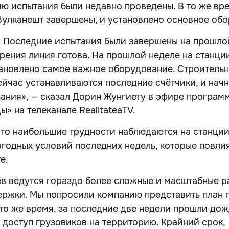
ию испытания были недавно проведены. В то же вр
Вулканешт завершены, и установлено основное об
. Последние испытания были завершены на прошлой
зрения линия готова. На прошлой неделе на станци
ановлено самое важное оборудование. Строитель
ейчас устанавливаются последние счётчики, и нач
ания», — сказал Дорин Жунгиету в эфире програм
» на телеканале RealitateaTV.
что наибольшие трудности наблюдаются на станци
погодных условий последних недель, которые повли
е.
в ведутся гораздо более сложные и масштабные р
ержки. Мы попросили компанию представить план 
 то же время, за последние две недели прошли дож
 доступ грузовиков на территорию. Крайний срок,