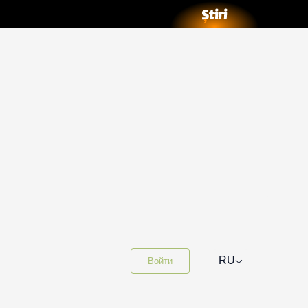
⌵
RU
Войти