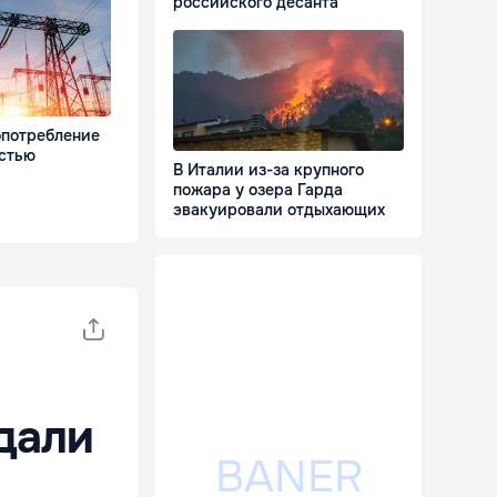
российского десанта
опотребление
остью
В Италии из-за крупного
пожара у озера Гарда
эвакуировали отдыхающих
дали