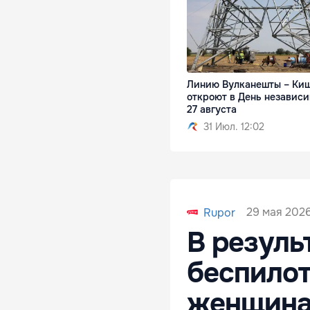
Линию Вулканешты – Ки
откроют в День независ
27 августа
31 Июл. 12:02
29 мая 2026
Rupor
В резуль
беспилот
женщина