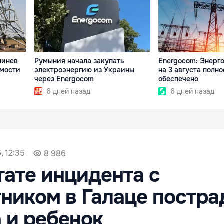
шинев
Румыния начала закупать
Energocom: Энерг
имости
электроэнергию из Украины
на 3 августа полн
через Energocom
обеспечено
6 дней назад
6 дней назад
, 12:35
8 986
тате инцидента с
ником в Галаце постра
 и ребенок