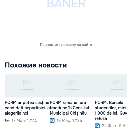
Разместить рекламу на сайте
Похожие новости
PCRM ar putea susține
PCRM rămâne fără
PCRM: Bursele
candidați nepartinici la
fracțiune în Consiliul
studenților, minim
alegerile noi
Municipal Chișinău
1.900 de lei. Guver
refuză
17 Мар. 12:40
13 Мар. 17:36
22 Фев. 11:51