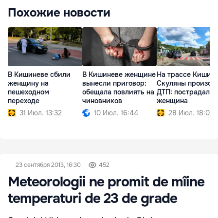
Похожие новости
В Кишиневе сбили
В Кишиневе женщине
На трассе Кишин
женщину на
вынесли приговор:
Скуляны произош
пешеходном
обещала повлиять на
ДТП: пострадала
переходе
чиновников
женщина
31 Июл. 13:32
10 Июл. 16:44
28 Июл. 18:05
23 сентября 2013, 16:30
452
Meteorologii ne promit de mîine
temperaturi de 23 de grade