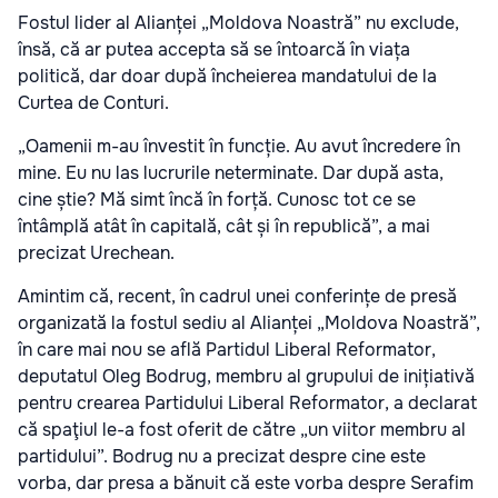
Fostul lider al Alianței „Moldova Noastră” nu exclude,
însă, că ar putea accepta să se întoarcă în viața
politică, dar doar după încheierea mandatului de la
Curtea de Conturi.
„Oamenii m-au învestit în funcție. Au avut încredere în
mine. Eu nu las lucrurile neterminate. Dar după asta,
cine știe? Mă simt încă în forță. Cunosc tot ce se
întâmplă atât în capitală, cât și în republică”, a mai
precizat Urechean.
Amintim că, recent, în cadrul unei conferințe de presă
organizată la fostul sediu al Alianței „Moldova Noastră”,
în care mai nou se află Partidul Liberal Reformator,
deputatul Oleg Bodrug, membru al grupului de inițiativă
pentru crearea Partidului Liberal Reformator, a declarat
că spaţiul le-a fost oferit de către „un viitor membru al
partidului”. Bodrug nu a precizat despre cine este
vorba, dar presa a bănuit că este vorba despre Serafim