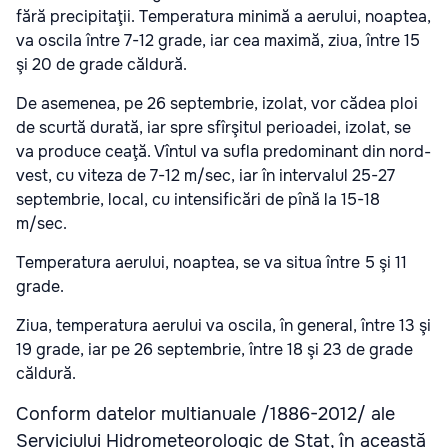
fără precipitaţii. Temperatura minimă a aerului, noaptea,
va oscila între 7-12 grade, iar cea maximă, ziua, între 15
şi 20 de grade căldură.
De asemenea, pe 26 septembrie, izolat, vor cădea ploi
de scurtă durată, iar spre sfîrşitul perioadei, izolat, se
va produce ceaţă. Vîntul va sufla predominant din nord-
vest, cu viteza de 7-12 m/sec, iar în intervalul 25-27
septembrie, local, cu intensificări de pînă la 15-18
m/sec.
Temperatura aerului, noaptea, se va situa între 5 şi 11
grade.
Ziua, temperatura aerului va oscila, în general, între 13 şi
19 grade, iar pe 26 septembrie, între 18 şi 23 de grade
căldură.
Conform datelor multianuale /1886-2012/ ale
Serviciului Hidrometeorologic de Stat, în această