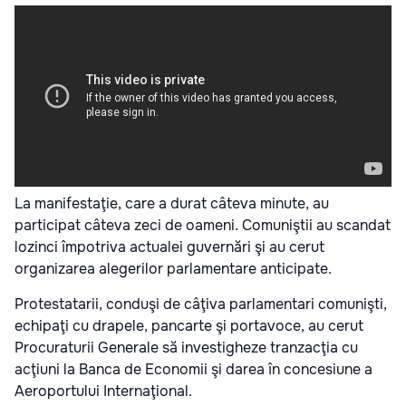
La manifestaţie, care a durat câteva minute, au
participat câteva zeci de oameni. Comuniştii au scandat
lozinci împotriva actualei guvernări şi au cerut
organizarea alegerilor parlamentare anticipate.
Protestatarii, conduşi de câţiva parlamentari comunişti,
echipaţi cu drapele, pancarte şi portavoce, au cerut
Procuraturii Generale să investigheze tranzacţia cu
acţiuni la Banca de Economii şi darea în concesiune a
Aeroportului Internaţional.