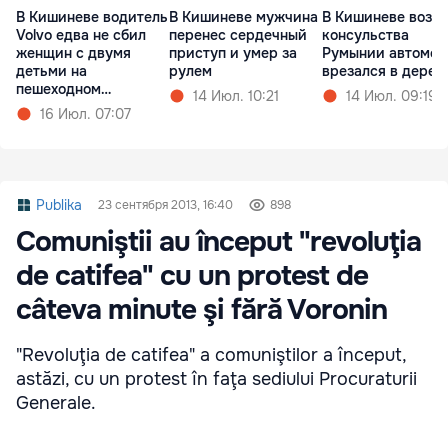
В Кишиневе водитель
В Кишиневе мужчина
В Кишиневе возле
Volvo едва не сбил
перенес сердечный
консульства
женщин с двумя
приступ и умер за
Румынии автомоб
детьми на
рулем
врезался в дерев
пешеходном
14 Июл. 10:21
14 Июл. 09:19
переходе
16 Июл. 07:07
Publika
23 сентября 2013, 16:40
898
Comuniştii au început "revoluţia
de catifea" cu un protest de
câteva minute şi fără Voronin
"Revoluţia de catifea" a comuniştilor a început,
astăzi, cu un protest în faţa sediului Procuraturii
Generale.