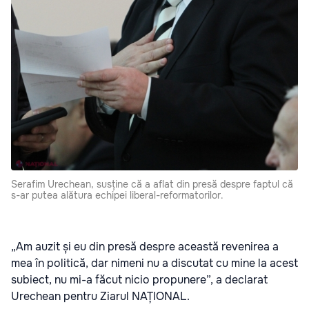
Serafim Urechean, susține că a aflat din presă despre faptul că
s-ar putea alătura echipei liberal-reformatorilor.
„Am auzit și eu din presă despre această revenirea a
mea în politică, dar nimeni nu a discutat cu mine la acest
subiect, nu mi-a făcut nicio propunere”, a declarat
Urechean pentru Ziarul NAȚIONAL.