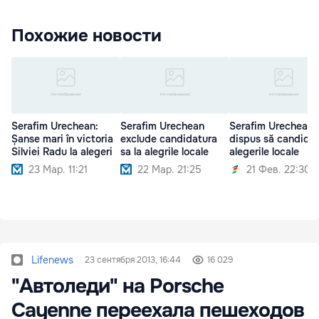
Похожие новости
Serafim Urechean:
Serafim Urechean
Serafim Urechean 
Șanse mari în victoria
exclude candidatura
dispus să candidez
Silviei Radu la alegeri
sa la alegrile locale
alegerile locale
23 Мар. 11:21
22 Мар. 21:25
21 Фев. 22:30
Lifenews
23 сентября 2013, 16:44
16 029
"Автоледи" на Porsche
Cayenne переехала пешеходов