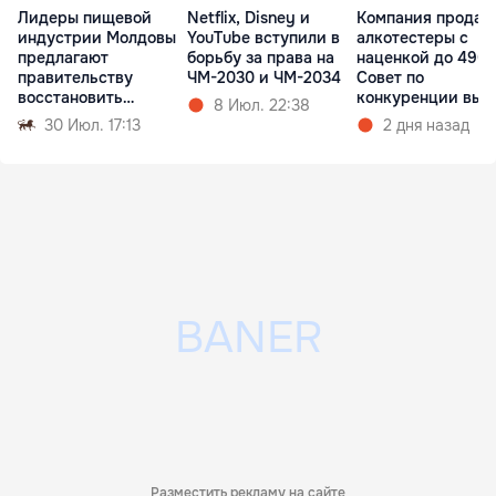
Лидеры пищевой
Netflix, Disney и
Компания продав
индустрии Молдовы
YouTube вступили в
алкотестеры с
предлагают
борьбу за права на
наценкой до 490
правительству
ЧМ-2030 и ЧМ-2034
Совет по
восстановить
конкуренции вын
8 Июл. 22:38
конкуренцию
штраф
30 Июл. 17:13
2 дня назад
Разместить рекламу на сайте