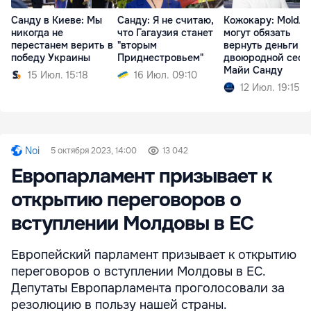
Санду в Киеве: Мы
Санду: Я не считаю,
Кожокару: MoldA
никогда не
что Гагаузия станет
могут обязать
перестанем верить в
"вторым
вернуть деньги
победу Украины
Приднестровьем"
двоюродной сест
Майи Санду
15 Июл. 15:18
16 Июл. 09:10
12 Июл. 19:15
Noi
5 октября 2023, 14:00
13 042
Европарламент призывает к
открытию переговоров о
вступлении Молдовы в ЕС
Европейский парламент призывает к открытию
переговоров о вступлении Молдовы в ЕС.
Депутаты Европарламента проголосовали за
резолюцию в пользу нашей страны.