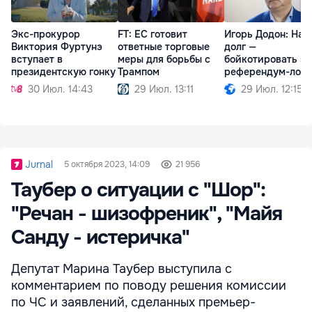
Экс-прокурор
FT: ЕС готовит
Игорь Додон: Наш
Виктория Фуртунэ
ответные торговые
долг —
вступает в
меры для борьбы с
бойкотировать эт
президентскую гонку
Трампом
референдум-лов
30 Июл. 14:43
29 Июл. 13:11
29 Июл. 12:15
Jurnal
5 октября 2023, 14:09
21 956
Таубер о ситуации с "Шор":
"Речан - шизофреник", "Майя
Санду - истеричка"
Депутат Марина Таубер выступила с
комментарием по поводу решения комиссии
по ЧС и заявлений, сделанных премьер-