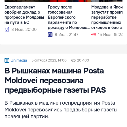
Европарламент
Гросу после
Молдова и Япони
одобрил доклад о
голосования
запустят проект п
прогрессе Молдовы
Европейского
переработке
на пути в ЕС
парламента по
промышленных
докладу о Молдове:
отходов в биогаз
8 Июл. 20:00
Мы идем вперед
8 Июл. 21:47
15 Июл. 15:24
Unimedia
5 октября 2023, 14:00
20 400
В Рышканах машина Posta
Moldovei перевозила
предвыборные газеты PAS
В Рышканах в машине госпредприятия Posta
Moldovei перевозились предвыборные газеты
правящей партии.