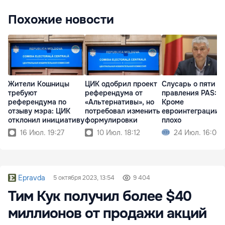
Похожие новости
Жители Кошницы
ЦИК одобрил проект
Слусарь о пяти г
требуют
референдума от
правления PAS:
референдума по
«Альтернативы», но
Кроме
отзыву мэра: ЦИК
потребовал изменить
евроинтеграции, 
отклонил инициативу
формулировки
плохо
16 Июл. 19:27
10 Июл. 18:12
24 Июл. 16:00
Epravda
5 октября 2023, 13:54
9 404
Тим Кук получил более $40
миллионов от продажи акций