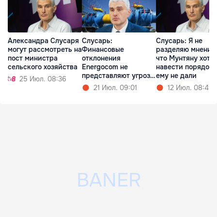
Александра Слусаря
Слусарь:
Слусарь: Я не
могут рассмотреть на
Финансовые
разделяю мнения
пост министра
отклонения
что Мунтяну хоте
сельского хозяйства
Energocom не
навести порядок,
представляют угрозы
ему не дали
25 Июл. 08:36
для компании
21 Июл. 09:01
12 Июл. 08:49