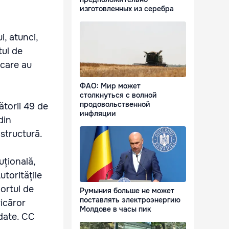
изготовленных из серебра
, atunci,
tul de
 care au
ФАО: Мир может
столкнуться с волной
продовольственной
torii 49 de
инфляции
din
structură.
uțională,
toritățile
ortul de
Румыния больше не может
поставлять электроэнергию
icăror
Молдове в часы пик
date. CC