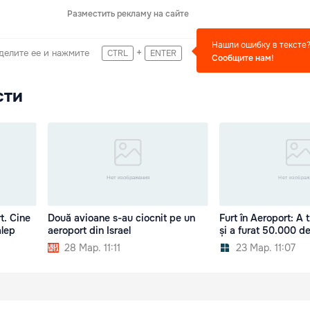
Разместить рекламу на сайте
Нашли ошибку в тексте
+
делите ее и нажмите
CTRL
ENTER
Сообщите нам!
сти
t. Cine
Două avioane s-au ciocnit pe un
Furt în Aeroport: A 
alep
aeroport din Israel
și a furat 50.000 d
28 Мар. 11:11
23 Мар. 11:07