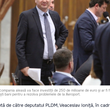
ompania aleasă va face investiții de 250 de milioane de euro și ar fi 
ti bani pentru a rezolva problemele de la Aeroport.
ută de către deputatul PLDM, Veaceslav Ioniță, în cadru