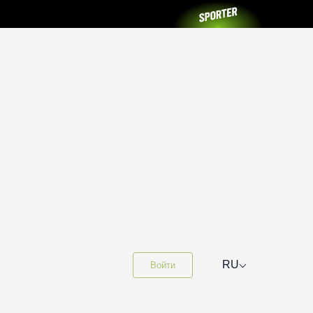
⌵
RU
Войти