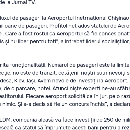
e la Jurnal TV.
 fluxul de pasageri la Aeroportul Inetrnațional Chișinău
milioane de pasageri. Profitul net adus statului de Aer
ei. Care a fost rostul ca Aeroportul să fie concesionat
 și nu liber pentru toți”, a intrebat liderul socialiștilor
mita funcționalității. Numărul de pasageri este la limit
cție, nu este de tranzit. cetățenii noștri sutn nevoiți 
desa, Kiev, Iași. Avem nevoie de investiții la Aeroport,
 de o parcare, hotel. Atunci niște experți ne-au sfătui
estitorului. Fiecare aeroport solicită ca în jur, pe o r
e nimic. Și s-a decis să fie un concurs închis”, a declar
PLDM, compania aleasă va face investiții de 250 de mi
greșeală ca statul să împrumute acești bani pentru a re