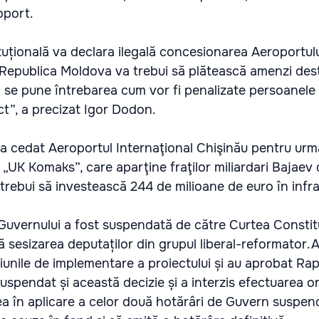
oport.
țională va declara ilegală concesionarea Aeroportului
, Republica Moldova va trebui să plătească amenzi des
i se pune întrebarea cum vor fi penalizate persoanele
t”, a precizat Igor Dodon.
a cedat Aeroportul Internaţional Chişinău pentru urmă
 „UK Komaks”, care aparţine fraţilor miliardari Bajaev 
trebui să investească 244 de milioane de euro în infra
Guvernului a fost suspendată de către Curtea Constit
 sesizarea deputaților din grupul liberal-reformator.Au
iunile de implementare a proiectului și au aprobat Rap
spendat și această decizie și a interzis efectuarea or
ea în aplicare a celor două hotărâri de Guvern suspen