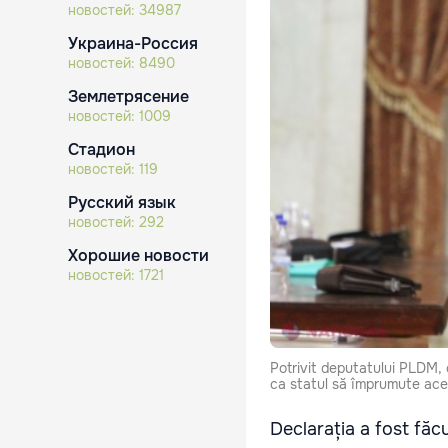
новостей:
34987
Украина-Россия
новостей:
8490
Землетрясение
новостей:
1009
Стадион
новостей:
119
Русский язык
новостей:
292
Хорошие новости
новостей:
1721
Potrivit deputatului PLDM, c
ca statul să împrumute aceș
Declarația a fost făc