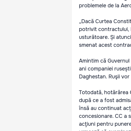
problemele de la Aer
„Dacă Curtea Constitu
potrivit contractului
usturătoare. Și atunc
smenat acest contrac
Amintim că Guvernul 
ani companiei rusești
Daghestan. Ruşii vor 
Totodată, hotărârea 
după ce a fost admisă
însă au continuat acț
concesionare. CC a su
acţiuni pentru puner