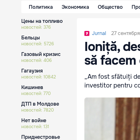
Политика
Экономика
Общество
Пр
Цены на топливо
новостей:
376
27 сентября
Jurnal
Бельцы
Ioniță, d
новостей:
5726
Газовый кризис
să facem 
новостей:
406
Гагаузия
„Am fost sfătuiți d
новостей:
10842
investitor pentru c
Кишинев
новостей:
770
ДТП в Молдове
новостей:
7820
Нет войне
новостей:
131
Приднестровье