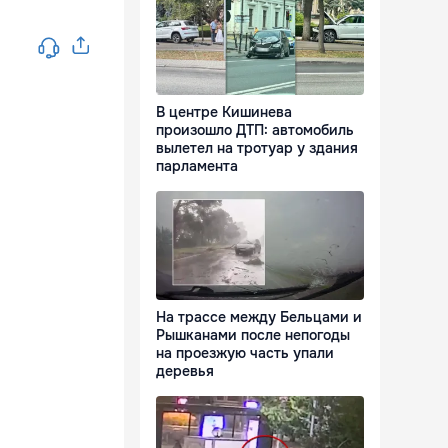
В центре Кишинева
произошло ДТП: автомобиль
вылетел на тротуар у здания
парламента
На трассе между Бельцами и
Рышканами после непогоды
на проезжую часть упали
деревья