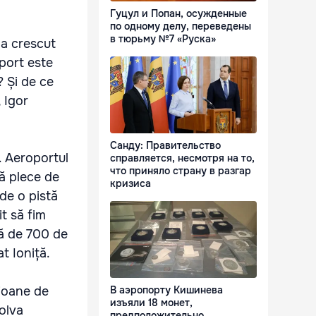
Гуцул и Попан, осужденные
по одному делу, переведены
в тюрьму №7 «Руска»
 a crescut
oport este
? Și de ce
, Igor
Санду: Правительство
ă. Aeroportul
справляется, несмотря на то,
что приняло страну в разгар
să plece de
кризиса
 de o pistă
t să fim
ază de 700 de
at Ioniță.
lioane de
В аэропорту Кишинева
изъяли 18 монет,
zolva
предположительно