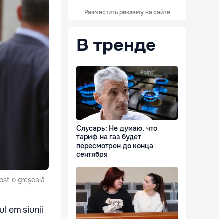
Разместить рекламу на сайте
В тренде
Слусарь: Не думаю, что
тариф на газ будет
пересмотрен до конца
сентября
fost o greșeală
l emisiunii