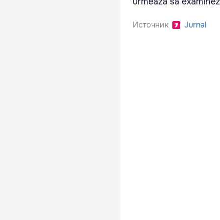
urmează să examineze 
Источник
Jurnal