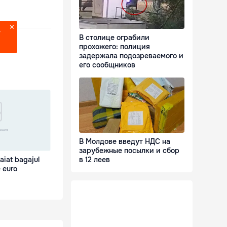
?
В столице ограбили
прохожего: полиция
задержала подозреваемого и
его сообщников
В Молдове введут НДС на
зарубежные посылки и сбор
taiat bagajul
в 12 леев
e euro