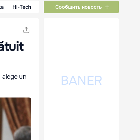
ка
Hi-Tech
Сообщить новость
ătuit
a alege un