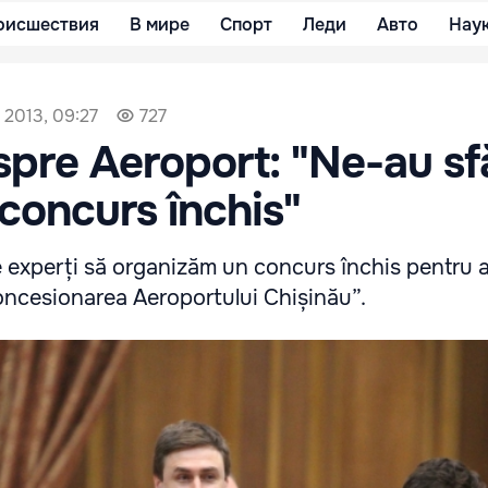
оисшествия
В мире
Спорт
Леди
Авто
Нау
 2013, 09:27
727
espre Aeroport: "Ne-au sf
concurs închis"
e experți să organizăm un concurs închis pentru 
oncesionarea Aeroportului Chișinău”.