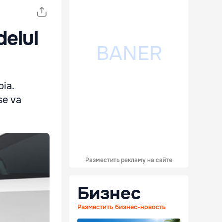
delul
bia.
 se va
Разместить рекламу на сайте
Бизнес
Разместить бизнес-новость