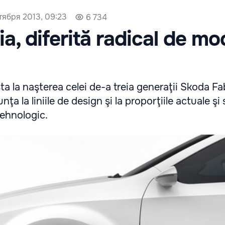
тября 2013, 09:23
6 734
a, diferită radical de mo
ta la naşterea celei de-a treia generaţii Skoda Fa
ţa la liniile de design şi la proporţiile actuale şi
tehnologic.