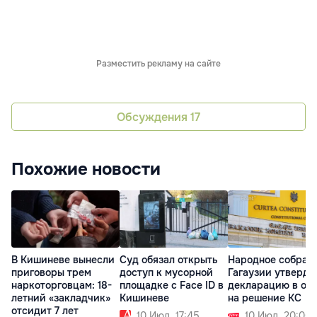
Разместить рекламу на сайте
Обсуждения
17
Похожие новости
В Кишиневе вынесли
Суд обязал открыть
Народное собран
приговоры трем
доступ к мусорной
Гагаузии утверди
наркоторговцам: 18-
площадке с Face ID в
декларацию в отв
летний «закладчик»
Кишиневе
на решение КС
отсидит 7 лет
10 Июл. 17:45
10 Июл. 20:00