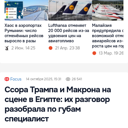
Хаос в аэропортах
Lufthansa отменяет
Малайзия
Румынии: число
20 000 рейсов из-за
предупредила о
отменённых рейсов
удвоения цен на
возможной отмен
выросло в разы
авиатопливо
авиарейсов из-за
роста цен на гор
2 Июн. 14:25
21 Апр. 23:38
13 Мар. 19:26
Focus
14 октября 2025, 15:31
26 541
Ссора Трампа и Макрона на
сцене в Египте: их разговор
разобрала по губам
специалист