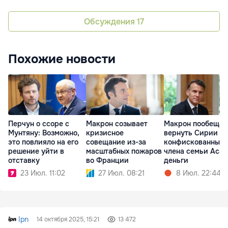
Обсуждения
17
Похожие новости
Перчун о ссоре с
Макрон созывает
Макрон пообещал
Мунтяну: Возможно,
кризисное
вернуть Сирии
это повлияло на его
совещание из-за
конфискованные 
решение уйти в
масштабных пожаров
члена семьи Аса
отставку
во Франции
деньги
23 Июл. 11:02
27 Июл. 08:21
8 Июл. 22:44
Ipn
14 октября 2025, 15:21
13 472