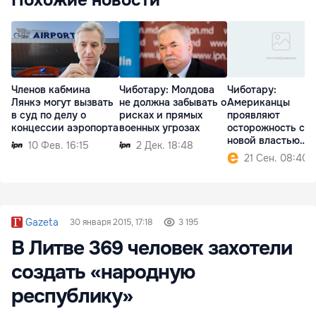
Похожие новости
Членов кабмина
Чиботару: Молдова
Чиботару:
Лянкэ могут вызвать
не должна забывать о
Американцы
в суд по делу о
рисках и прямых
проявляют
концессии аэропорта
военных угрозах
осторожность с
новой властью
10 Фев. 16:15
2 Дек. 18:48
Молдовы
21 Сен. 08:40
Gazeta
30 января 2015, 17:18
3 195
В Литве 369 человек захотели
создать «народную
республику»