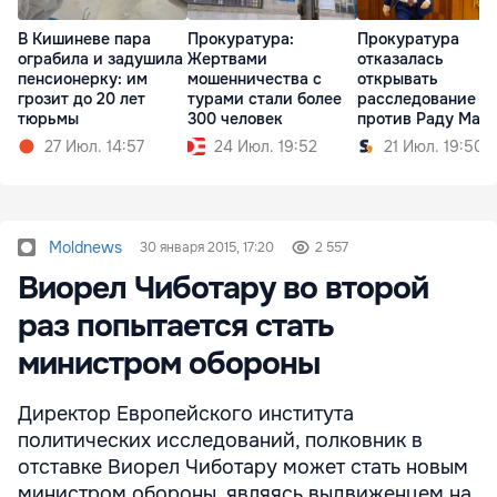
В Кишиневе пара
Прокуратура:
Прокуратура
ограбила и задушила
Жертвами
отказалась
пенсионерку: им
мошенничества с
открывать
грозит до 20 лет
турами стали более
расследование
тюрьмы
300 человек
против Раду Мар
по делу MoldATSA
27 Июл. 14:57
24 Июл. 19:52
21 Июл. 19:50
Moldnews
30 января 2015, 17:20
2 557
Виорел Чиботару во второй
раз попытается стать
министром обороны
Директор Европейского института
политических исследований, полковник в
отставке Виорел Чиботару может стать новым
министром обороны, являясь выдвиженцем на