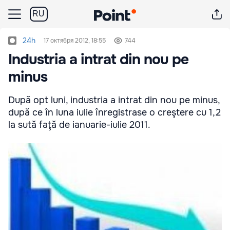
RU
24h
17 октября 2012, 18:55
744
Industria a intrat din nou pe
minus
După opt luni, industria a intrat din nou pe minus,
după ce în luna iulie înregistrase o creştere cu 1,2
la sută faţă de ianuarie-iulie 2011.