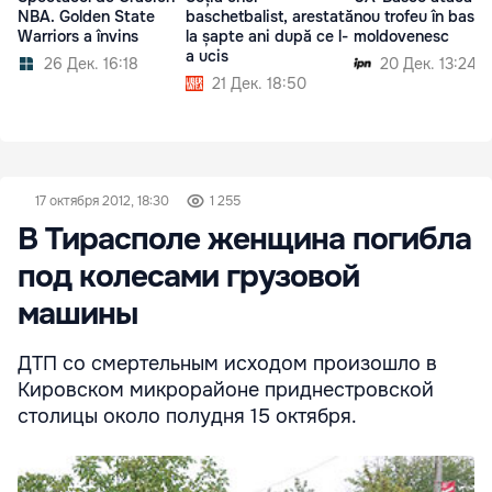
NBA. Golden State
baschetbalist, arestată
nou trofeu în basch
Warriors a învins
la șapte ani după ce l-
moldovenesc
a ucis
26 Дек. 16:18
20 Дек. 13:24
21 Дек. 18:50
17 октября 2012, 18:30
1 255
В Тирасполе женщина погибла
под колесами грузовой
машины
ДТП со смертельным исходом произошло в
Кировском микрорайоне приднестровской
столицы около полудня 15 октября.