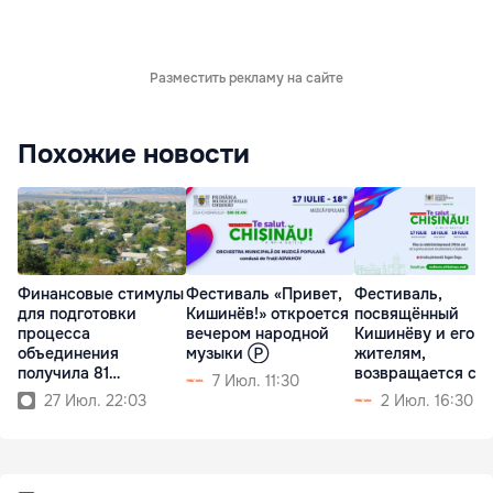
Разместить рекламу на сайте
Похожие новости
Финансовые стимулы
Фестиваль «Привет,
Фестиваль,
для подготовки
Кишинёв!» откроется
посвящённый
процесса
вечером народной
Кишинёву и его
объединения
музыки Ⓟ
жителям,
получила 81
возвращается с
7 Июл. 11:30
примэрия
новой программ
27 Июл. 22:03
2 Июл. 16:30