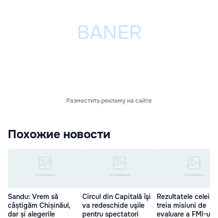
Разместить рекламу на сайте
Похожие новости
Sandu: Vrem să
Circul din Capitală îşi
Rezultatele celei d
câștigăm Chișinăul,
va redeschide uşile
treia misiuni de
dar și alegerile
pentru spectatori
evaluare a FMI-ului