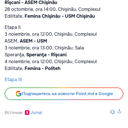
Rîşcani - ASEM Chişinău
28 octombrie, ora 14:00, Chişinău, Complexul
Edilitate,
Femina Chişinău - USM Chişinău
Etapa II
3 noiembrie, ora 12:00, Chişinău, Complexul
ASEM,
ASEM - USM
3 noiembrie, ora 13:00, Chişinău, Sala
Speranţa,
Speranţa - Rîşcani
4 noiembrie, ora 12:00, Chişinău, Complexul
Edilitate,
Femina - Politeh
Etapa III
Подпишитесь на новости Point.md в Google
Источник
Jurnal