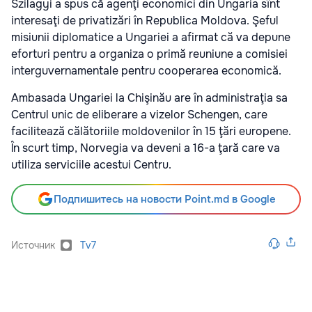
Szilagyi a spus că agenţi economici din Ungaria sînt
interesaţi de privatizări în Republica Moldova. Şeful
misiunii diplomatice a Ungariei a afirmat că va depune
eforturi pentru a organiza o primă reuniune a comisiei
interguvernamentale pentru cooperarea economică.
Ambasada Ungariei la Chişinău are în administraţia sa
Centrul unic de eliberare a vizelor Schengen, care
facilitează călătoriile moldovenilor în 15 ţări europene.
În scurt timp, Norvegia va deveni a 16-a ţară care va
utiliza serviciile acestui Centru.
Подпишитесь на новости Point.md в Google
Источник
Tv7