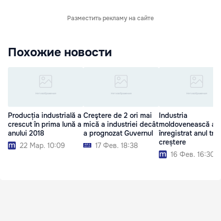
Разместить рекламу на сайте
Похожие новости
Producția industrială a
Creştere de 2 ori mai
Industria
crescut în prima lună a
mică a industriei decât
moldovenească a
anului 2018
a prognozat Guvernul
înregistrat anul tre
creștere
22 Мар. 10:09
17 Фев. 18:38
16 Фев. 16:30