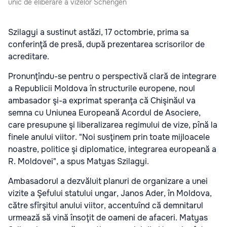
unic de eliberare a vizelor Schengen
Szilagyi a sustinut astăzi, 17 octombrie, prima sa
conferinţă de presă, după prezentarea scrisorilor de
acreditare.
Pronunţîndu-se pentru o perspectivă clară de integrare
a Republicii Moldova în structurile europene, noul
ambasador şi-a exprimat speranţa că Chişinăul va
semna cu Uniunea Europeană Acordul de Asociere,
care presupune şi liberalizarea regimului de vize, pînă la
finele anului viitor. "Noi susţinem prin toate mijloacele
noastre, politice şi diplomatice, integrarea europeană a
R. Moldovei", a spus Matyas Szilagyi.
Ambasadorul a dezvăluit planuri de organizare a unei
vizite a Şefului statului ungar, Janos Ader, în Moldova,
către sfîrşitul anului viitor, accentuînd că demnitarul
urmează să vină însoţit de oameni de afaceri. Matyas