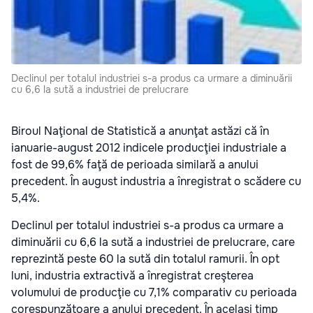
Declinul per totalul industriei s-a produs ca urmare a diminuării
cu 6,6 la sută a industriei de prelucrare
Biroul Naţional de Statistică a anunţat astăzi că în
ianuarie-august 2012 indicele producţiei industriale a
fost de 99,6% faţă de perioada similară a anului
precedent. În august industria a înregistrat o scădere cu
5,4%.
Declinul per totalul industriei s-a produs ca urmare a
diminuării cu 6,6 la sută a industriei de prelucrare, care
reprezintă peste 60 la sută din totalul ramurii. În opt
luni, industria extractivă a înregistrat creşterea
volumului de producţie cu 7,1% comparativ cu perioada
corespunzătoare a anului precedent. În acelaşi timp