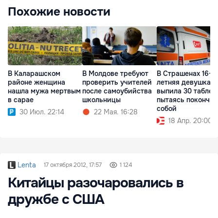
Похожие новости
В Каларашском
В Молдове требуют
В Страшенах 16-
районе женщина
проверить учителей
летняя девушка
нашла мужа мертвым
после самоубийства
выпила 30 таблет
в сарае
школьницы
пытаясь покончит
собой
30 Июл. 22:14
22 Мая. 16:28
18 Апр. 20:00
Lenta
17 октября 2012, 17:57
1 124
Китайцы разочаровались в
дружбе с США