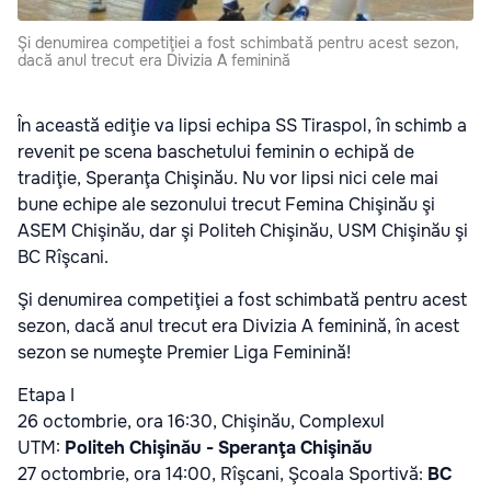
Şi denumirea competiţiei a fost schimbată pentru acest sezon,
dacă anul trecut era Divizia A feminină
În această ediţie va lipsi echipa SS Tiraspol, în schimb a
revenit pe scena baschetului feminin o echipă de
tradiţie, Speranţa Chişinău. Nu vor lipsi nici cele mai
bune echipe ale sezonului trecut Femina Chişinău şi
ASEM Chişinău, dar şi Politeh Chişinău, USM Chişinău şi
BC Rîşcani.
Şi denumirea competiţiei a fost schimbată pentru acest
sezon, dacă anul trecut era Divizia A feminină, în acest
sezon se numeşte Premier Liga Feminină!
Etapa I
26 octombrie, ora 16:30, Chişinău, Complexul
UTM:
Politeh Chişinău - Speranţa Chişinău
27 octombrie, ora 14:00, Rîşcani, Şcoala Sportivă:
BC