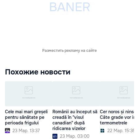
Разместить рекламу на сайте
Похожие новости
Cele mai mari greșeli
Românii au început să
Cer noros și ninsori
pentru sănătate pe
creadă în "visul
Câte grade vor ind
perioada frigului
canadian" după
termometrele
ridicarea vizelor
23 Мар. 13:37
22 Мар. 15:35
23 Мар. 03:00