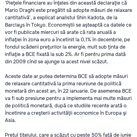
'Pieţele financiare au înţeles din această declaraţie că
Mario Draghi este pregătit să adopte măsuri de relaxare
cantitativă', a explicat analistul Shin Kadota, de la
Barclays în Tokyo. Economiştii se aşteaptă ca datele ce
vor fi publicate miercuri să arate că rata anuală a
inflaţiei în zona euro a încetinit la 0,1% în decembrie, pe
fondul scăderii preţurilor la energie, mult sub ţinta de
inflaţie a BCE fixată la sub 2%. Ar fi pentru prima dată
din 2009 cînd se ajunge la acest nivel scăzut.
Aceste date ar putea determina BCE să adopte măsuri
de relaxare cantitativă la prima reuniune de politică
monetară din acest an, în 22 ianuarie. De asemenea BCE
va fi sub presiune pentru a implementa mai multe măsuri
de politică monetară, după ce studiile recente arată o
încetinire a creşterii activităţii economice în Europa şi
Asia.
Preţul ţiţeiului, care a scăzut cu peste 50% faţă de iunie