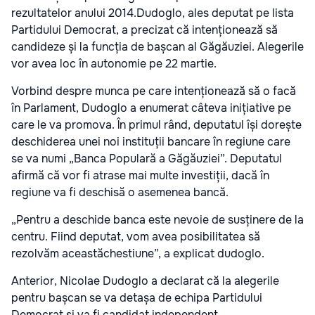
rezultatelor anului 2014.
Dudoglo, ales deputat pe lista
Partidului Democrat, a precizat că intenționează să
candideze și la funcția de bașcan
al Găgăuziei. Alegerile
vor avea loc în autonomie pe 22 martie.
Vorbind despre munca pe care intenționează să o facă
în Parlament, Dudoglo a enumerat câteva inițiative pe
care le va promova. În primul rând, deputatul își dorește
deschiderea unei noi instituții bancare în regiune care
se va numi „Banca Populară a Găgăuziei”. Deputatul
afirmă că vor fi atrase mai multe investiții, dacă în
regiune va fi deschisă o asemenea bancă.
„Pentru a deschide banca este nevoie de susținere de la
centru. Fiind deputat, vom avea posibilitatea să
rezolvăm aceastăchestiune”, a explicat dudoglo.
Anterior, Nicolae Dudoglo a declarat că la alegerile
pentru bașcan se va detașa de echipa Partidului
Democrat și va fi candidat independent.