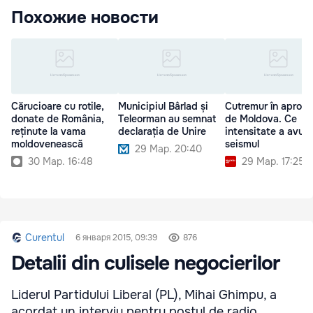
Похожие новости
Cărucioare cu rotile,
Municipiul Bârlad și
Cutremur în apropi
donate de România,
Teleorman au semnat
de Moldova. Ce
reținute la vama
declarația de Unire
intensitate a avut
moldovenească
seismul
29 Мар. 20:40
30 Мар. 16:48
29 Мар. 17:25
Curentul
6 января 2015, 09:39
876
Detalii din culisele negocierilor
Liderul Partidului Liberal (PL), Mihai Ghimpu, a
acordat un interviu pentru postul de radio