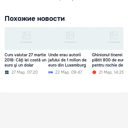
Похожие новости
Curs valutar 27 martie
Unde erau autorii
Ghinionul tinerei c
2018: Câţi lei costă un
jafului de 1 milion de
plătit 800 de euro
euro şi un dolar
euro din Luxemburg
pentru rochie de n
27 Мар. 07:20
22 Мар. 09:47
21 Мар. 14:25