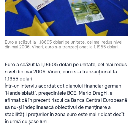
Euro a scăzut la 1,18605 dolari pe unitate, cel mai redus nivel
din mai 2006. Vineri, euro s-a tranzacţionat la 1,1955 dolari.
Euro a scăzut la 1,18605 dolari pe unitate, cel mai redus
nivel din mai 2006. Vineri, euro s-a tranzacţionat la
1,1955 dolari.
Într-un interviu acordat cotidianului financiar german
'Handelsblatt', preşedintele BCE, Mario Draghi, a
afirmat că în prezent riscul ca Banca Central Europeană
să nu-şi îndeplinească obiectivul de menţinere a
stabilităţii preţurilor în zona euro este mai ridicat decît
în urmă cu şase luni.