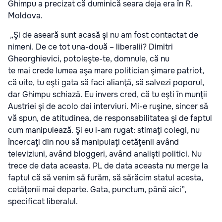
Ghimpu a precizat că duminică seara deja era în R.
Moldova.
„Şi de aseară sunt acasă şi nu am fost contactat de
nimeni. De ce tot una-două – liberalii? Dimitri
Gheorghievici, potoleşte-te, domnule, că nu
te mai crede lumea aşa mare politician şimare patriot,
că uite, tu eşti gata să faci alianţă, să salvezi poporul,
dar Ghimpu schiază. Eu invers cred, că tu eşti în munţii
Austriei şi de acolo dai interviuri. Mi-e ruşine, sincer să
vă spun, de atitudinea, de responsabilitatea şi de faptul
cum manipulează. Şi eu i-am rugat: stimaţi colegi, nu
încercaţi din nou să manipulaţi cetăţenii având
televiziuni, având bloggeri, având analişti politici. Nu
trece de data aceasta. PL de data aceasta nu merge la
faptul că să venim să furăm, să sărăcim statul acesta,
cetăţenii mai departe. Gata, punctum, până aici”,
specificat liberalul.