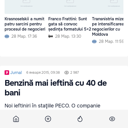
Krasnoselskii a numit
Franco Frattini: Sunt
Transnistria mizea
patru sarcini pentru
gata să convoc
pe intensificarea
procesul de negocieri
ședința formatului 5+2
negocierilor cu
Moldova
28 Мар. 17:36
28 Мар. 13:30
28 Мар. 11:59
Jurnal
6 января 2015, 09:38
2 987
Benzină mai ieftină cu 40 de
bani
Noi ieftiniri în staţiile PECO. O companie
petrolieră a micşorat preţul benzinei cu 40 de
bani şi cel al motorinei cu 45 de bani.