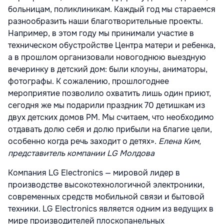
больницам, поликлиникам. Каждый год мы стараемся
разнообразить наши благотворительные проекты.
Например, в этом году мы принимали участие в
техническом обустройстве Центра матери и ребенка,
а в прошлом организовали новогоднюю выездную
вечеринку в детский дом: были клоуны, аниматоры,
фотографы. К сожалению, прошлогоднее
мероприятие позволило охватить лишь один приют,
сегодня же мы подарили праздник 70 детишкам из
двух детских домов РМ. Мы считаем, что необходимо
отдавать долю себя и долю прибыли на благие цели,
особенно когда речь заходит о детях».
Елена Ким,
представитель компании LG Молдова
Компания LG Electronics — мировой лидер в
производстве высокотехнологичной электроники,
современных средств мобильной связи и бытовой
техники. LG Electronics является одним из ведущих в
мире производителей плоскопанельных