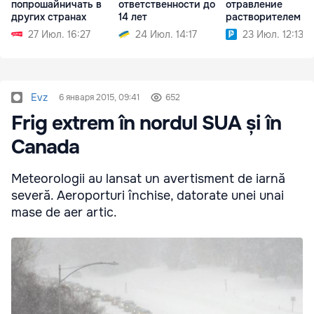
попрошайничать в
ответственности до
отравление
других странах
14 лет
растворителем и
травма бензопил
27 Июл. 16:27
24 Июл. 14:17
23 Июл. 12:13
Evz
6 января 2015, 09:41
652
Frig extrem în nordul SUA și în
Canada
Meteorologii au lansat un avertisment de iarnă
severă. Aeroporturi închise, datorate unei unai
mase de aer artic.