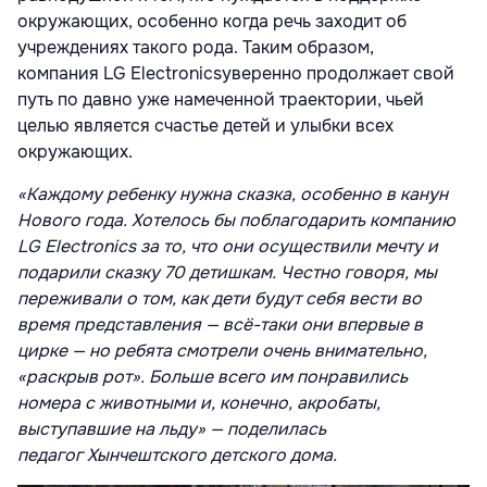
окружающих, особенно когда речь заходит об
учреждениях такого рода. Таким образом,
компания LG Electronicsуверенно продолжает свой
путь по давно уже намеченной траектории, чьей
целью является счастье детей и улыбки всех
окружающих.
«Каждому ребенку нужна сказка, особенно в канун
Нового года. Хотелось бы поблагодарить компанию
LG Electronics за то, что они осуществили мечту и
подарили сказку 70 детишкам. Честно говоря, мы
переживали о том, как дети будут себя вести во
время представления — всё-таки они впервые в
цирке — но ребята смотрели очень внимательно,
«раскрыв рот». Больше всего им понравились
номера с животными и, конечно, акробаты,
выступавшие на льду» — поделилась
педагог Хынчештского детского дома.