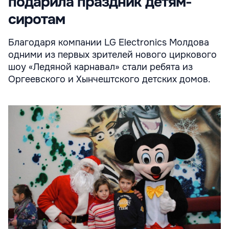
подарила праздник детям-
сиротам
Благодаря компании LG Electronics Молдова
одними из первых зрителей нового циркового
шоу «Ледяной карнавал» стали ребята из
Оргеевского и Хынчештского детских домов.