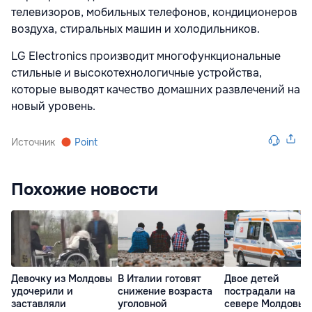
телевизоров, мобильных телефонов, кондиционеров
воздуха, стиральных машин и холодильников.
LG Electronics производит многофункциональные
стильные и высокотехнологичные устройства,
которые выводят качество домашних развлечений на
новый уровень.
Источник
Point
Похожие новости
Девочку из Молдовы
В Италии готовят
Двое детей
удочерили и
снижение возраста
пострадали на
заставляли
уголовной
севере Молдовы: