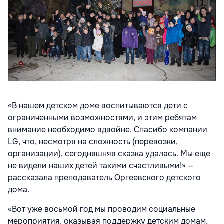
«В нашем детском доме воспитываются дети с
ограниченными возможностями, и этим ребятам
внимание необходимо вдвойне. Спасибо компании
LG, что, несмотря на сложность (перевозки,
организации), сегодняшняя сказка удалась. Мы еще
не видели наших детей такими счастливыми!» —
рассказала преподаватель Оргеевского детского
дома.
«Вот уже восьмой год мы проводим социальные
мероприятия, оказывая поддержку детским домам,