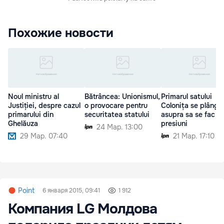
Похожие новости
Noul ministru al
Bătrâncea: Unionismul,
Primarul satului
Justiției, despre cazul
o provocare pentru
Colonița se plânge
primarului din
securitatea statului
asupra sa se fac
Ghelăuza
presiuni
24 Мар. 13:00
29 Мар. 07:40
21 Мар. 17:10
Point
6 января 2015, 09:41
1 912
Компания LG Молдова