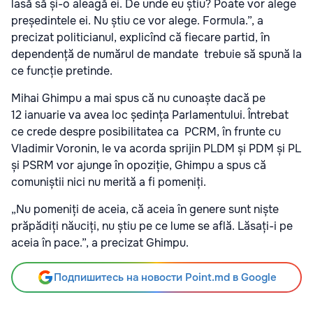
lasă să și-o aleagă ei. De unde eu știu? Poate vor alege
președintele ei. Nu știu ce vor alege. Formula.”, a
precizat politicianul, explicînd că fiecare partid, în
dependență de numărul de mandate trebuie să spună la
ce funcție pretinde.
Mihai Ghimpu a mai spus că nu cunoaște dacă pe
12 ianuarie va avea loc ședința Parlamentului. Întrebat
ce crede despre posibilitatea ca PCRM, în frunte cu
Vladimir Voronin, le va acorda sprijin PLDM și PDM și PL
și PSRM vor ajunge în opoziție, Ghimpu a spus că
comuniștii nici nu merită a fi pomeniți.
„Nu pomeniți de aceia, că aceia în genere sunt niște
prăpădiți năuciți, nu știu pe ce lume se află. Lăsați-i pe
aceia în pace.”, a precizat Ghimpu.
Подпишитесь на новости Point.md в Google