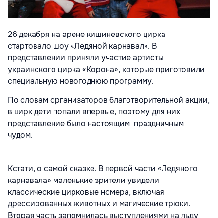
26 декабря на арене кишиневского цирка
стартовало шоу «Ледяной карнавал». В
представлении приняли участие артисты
украинского цирка «Корона», которые приготовили
специальную новогоднюю программу.
По словам организаторов благотворительной акции,
в цирк дети попали впервые, поэтому для них
представление было настоящим праздничным
чудом.
Кстати, о самой сказке. В первой части «Ледяного
карнавала» маленькие зрители увидели
классические цирковые номера, включая
дрессированных животных и магические трюки.
Вторая часть запомнилась выступлениями на льду