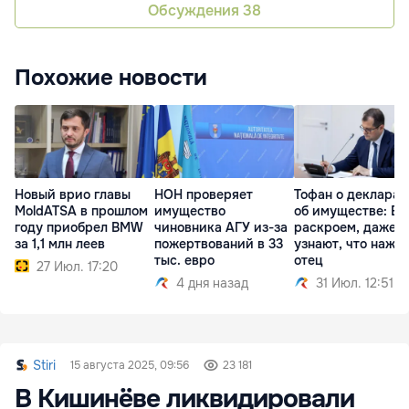
Обсуждения
38
Похожие новости
Новый врио главы
НОН проверяет
Тофан о деклара
MoldATSA в прошлом
имущество
об имуществе: Вс
году приобрел BMW
чиновника АГУ из-за
раскроем, даже д
за 1,1 млн леев
пожертвований в 33
узнают, что нажил
тыс. евро
отец
27 Июл. 17:20
4 дня назад
31 Июл. 12:51
Stiri
15 августа 2025, 09:56
23 181
В Кишинёве ликвидировали