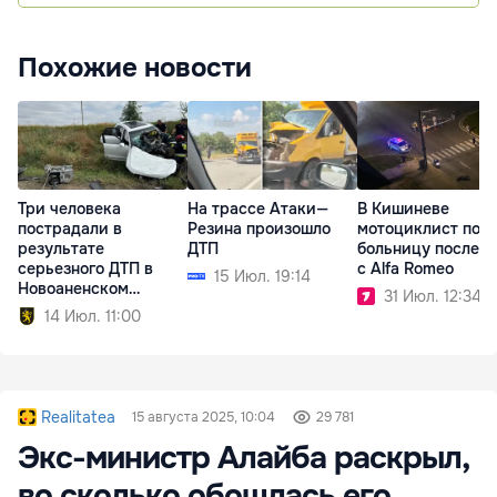
Похожие новости
Три человека
На трассе Атаки—
В Кишиневе
пострадали в
Резина произошло
мотоциклист попа
результате
ДТП
больницу после 
серьезного ДТП в
с Alfa Romeo
15 Июл. 19:14
Новоаненском
31 Июл. 12:34
районе
14 Июл. 11:00
Realitatea
15 августа 2025, 10:04
29 781
Экс-министр Алайба раскрыл,
во сколько обошлась его