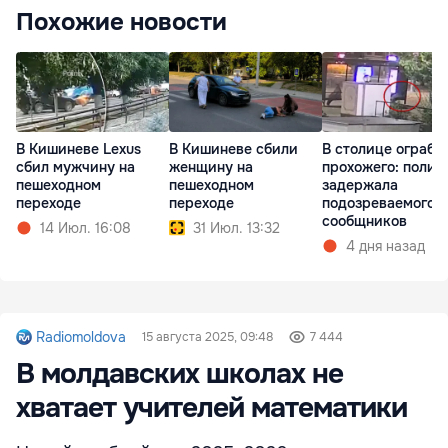
Похожие новости
В Кишиневе Lexus
В Кишиневе сбили
В столице ограби
сбил мужчину на
женщину на
прохожего: полиц
пешеходном
пешеходном
задержала
переходе
переходе
подозреваемого и
сообщников
14 Июл. 16:08
31 Июл. 13:32
4 дня назад
Radiomoldova
15 августа 2025, 09:48
7 444
В молдавских школах не
хватает учителей математики