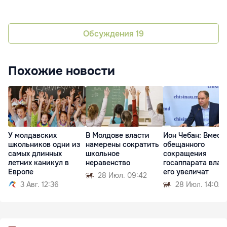
Обсуждения
19
Похожие новости
У молдавских
В Молдове власти
Ион Чебан: Вмест
школьников одни из
намерены сократить
обещанного
самых длинных
школьное
сокращения
летних каникул в
неравенство
госаппарата влас
Европе
его увеличат
28 Июл. 09:42
3 Авг. 12:36
28 Июл. 14:02