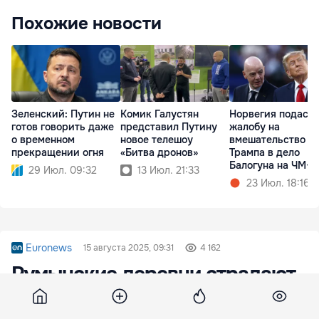
Похожие новости
Зеленский: Путин не
Комик Галустян
Норвегия подаст
готов говорить даже
представил Путину
жалобу на
о временном
новое телешоу
вмешательство
прекращении огня
«Битва дронов»
Трампа в дело
Балогуна на ЧМ-2
29 Июл. 09:32
13 Июл. 21:33
23 Июл. 18:16
Euronews
15 августа 2025, 09:31
4 162
Румынские деревни страдают
от засухи