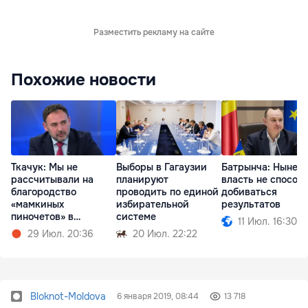
Разместить рекламу на сайте
Похожие новости
Ткачук: Мы не
Выборы в Гагаузии
Батрынча: Нынеш
рассчитывали на
планируют
власть не способ
благородство
проводить по единой
добиваться
«мамкиных
избирательной
результатов
пиночетов» в
системе
11 Июл. 16:30
правительстве
29 Июл. 20:36
20 Июл. 22:22
Bloknot-Moldova
6 января 2019, 08:44
13 718