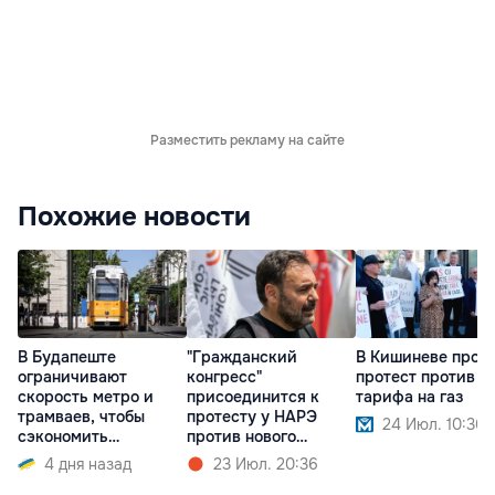
Разместить рекламу на сайте
Похожие новости
В Будапеште
"Гражданский
В Кишиневе прох
ограничивают
конгресс"
протест против р
скорость метро и
присоединится к
тарифа на газ
трамваев, чтобы
протесту у НАРЭ
24 Июл. 10:36
сэкономить
против нового
электроэнергию
тарифного шока
4 дня назад
23 Июл. 20:36