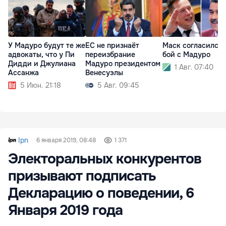
У Мадуро будут те же
ЕС не признаёт
Маск согласился 
адвокаты, что у Пи
переизбрание
бой с Мадуро
Дидди и Джулиана
Мадуро президентом
1 Авг. 07:40
Ассанжа
Венесуэлы
5 Июн. 21:18
5 Авг. 09:45
Ipn
6 января 2019, 08:48
1 371
Электоральных конкурентов
призывают подписать
Декларацию о поведении, 6
Января 2019 года