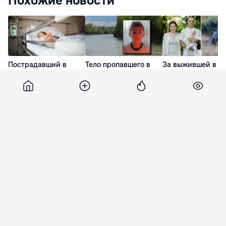
Похожие новости
Пострадавший в
Тело пропавшего в
За выжившей в Д
результате ДТП в
реке Прут ребенка
Греции девочкой
Бельцах ребёнок
обнаружили в трех
выехала её тётя
находится в тяжелом
километрах от места
19 Июл. 11:45
состоянии
купания
27 Июл. 13:54
23 Июл. 10:25
Bloknot-Moldova
6 января 2019, 08:38
3 701
Более двух тысяч водителей
левобережья получили
нейтральные номера