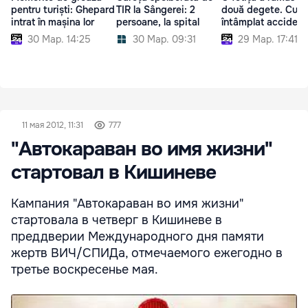
pentru turiști: Ghepard
TIR la Sângerei: 2
două degete. Cum 
intrat în mașina lor
persoane, la spital
întâmplat accident
30 Мар. 14:25
30 Мар. 09:31
29 Мар. 17:41
11 мая 2012, 11:31
777
"Автокараван во имя жизни"
стартовал в Кишиневе
Кампания "Автокараван во имя жизни"
стартовала в четверг в Кишиневе в
преддверии Международного дня памяти
жертв ВИЧ/СПИДа, отмечаемого ежегодно в
третье воскресенье мая.