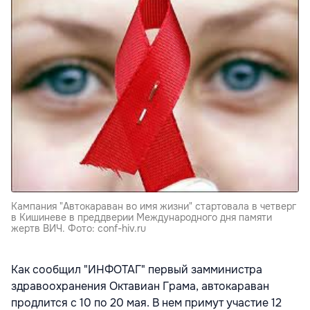
Кампания "Автокараван во имя жизни" стартовала в четверг
в Кишиневе в преддверии Международного дня памяти
жертв ВИЧ. Фото: conf-hiv.ru
Как сообщил "ИНФОТАГ" первый замминистра
здравоохранения Октавиан Грама, автокараван
продлится с 10 по 20 мая. В нем примут участие 12