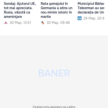
Sondaj: Ajutorul UE,
Rata şomajului în
Municipiul Bârlad ș
tot mai apreciata.
Germania a atins un
Teleorman au semn
Rusia, văzută ca
nou minim istoric în
declarația de Unire
ameninţare
martie
29 Мар. 20:40
30 Мар. 13:51
30 Мар. 09:46
Разместить рекламу на сайте