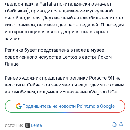
«велосипед», а Farfalla по-итальянски означает
«бабочка»), приводится в движение мускульной
силой водителя. Двухместный автомобиль весит сто
килограммов, он имеет две пары педалей, 11 передач
и открывающиеся вверх двери в стиле «крыло
чайки».
Реплика будет представлена в июле в музее
современного искусства Lentos в австрийском
Линце.
Ранее художник представил реплику Porsche 911 на
велотяге. Сейчас он занимается еще одним похожим
автомобилем, получившим название «Veyron UC».
Подпишитесь на новости Point.md в Google
Источник
Lenta