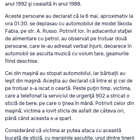
anul 1992 şi cealaltă în anul 1988.
Aceste persoane au declarat că la 6 mai, aproximativ la
ora 01:30, se deplasau cu automobilul de model Skoda
Fabia, pe str. A. Russo. Potrivit lor, în adiacentul staţiei
de alimentare cu petrol, au observat pe trotuar două
persoane, care le-au adresat verbal înjurii, deoarece în
automobil se asculta muzică cu volum tare, geamurile
fiind deschise.
Cei din maşină au stopat automobilul, iar bărbaţii au
ieşit din maşină. Aceştia au declarat că între ei şi cei de
pe trotuar s-a iscat o ceartă. Peste puţin timp, victima,
care a telefonat la serviciul de urgenţă 902 a stricat o
sticlă de bere, pe care o ţinea în mână. Potrivit celor din
maşină, victima a lovit sticla de asfalt de câteva ori,
până când aceasta s-a spart.
Considerând că victima ar putea ataca cu această
bucată de sticlă, cu marginile ascuţite, unul dintre tinerii