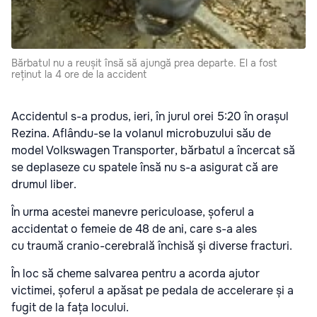
Bărbatul nu a reușit însă să ajungă prea departe. El a fost
reținut la 4 ore de la accident
Accidentul s-a produs, ieri, în jurul orei 5:20 în orașul
Rezina. Aflându-se la volanul microbuzului său de
model Volkswagen Transporter, bărbatul a încercat să
se deplaseze cu spatele însă nu s-a asigurat că are
drumul liber.
În urma acestei manevre periculoase, șoferul a
accidentat o femeie de 48 de ani, care s-a ales
cu traumă cranio-cerebrală închisă şi diverse fracturi.
În loc să cheme salvarea pentru a acorda ajutor
victimei, șoferul a apăsat pe pedala de accelerare și a
fugit de la fața locului.