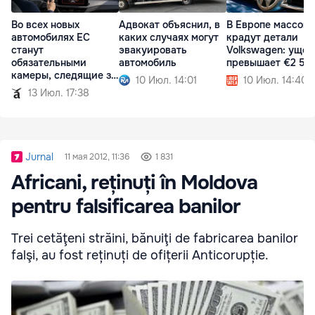
Во всех новых
Адвокат объяснил, в
В Европе массово
автомобилях ЕС
каких случаях могут
крадут детали
станут
эвакуировать
Volkswagen: ущер
обязательными
автомобиль
превышает €2 50
камеры, следящие за
10 Июл. 14:01
10 Июл. 14:40
водителем
13 Июл. 17:38
Jurnal
11 мая 2012, 11:36
1 831
Africani, reținuți în Moldova
pentru falsificarea banilor
Trei cetăţeni străini, bănuiţi de fabricarea banilor
falşi, au fost reținuți de ofițerii Anticorupție.