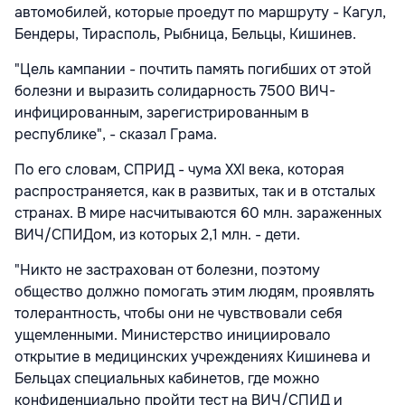
автомобилей, которые проедут по маршруту - Кагул,
Бендеры, Тирасполь, Рыбница, Бельцы, Кишинев.
"Цель кампании - почтить память погибших от этой
болезни и выразить солидарность 7500 ВИЧ-
инфицированным, зарегистрированным в
республике", - сказал Грама.
По его словам, СПРИД - чума XXI века, которая
распространяется, как в развитых, так и в отсталых
странах. В мире насчитываются 60 млн. зараженных
ВИЧ/СПИДом, из которых 2,1 млн. - дети.
"Никто не застрахован от болезни, поэтому
общество должно помогать этим людям, проявлять
толерантность, чтобы они не чувствовали себя
ущемленными. Министерство инициировало
открытие в медицинских учреждениях Кишинева и
Бельцах специальных кабинетов, где можно
конфиденциально пройти тест на ВИЧ/СПИД и