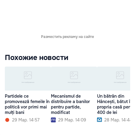
Разместить рекламу на сайте
Похожие новости
Partidele ce
Mecanismul de
Un bătrân din
promovează femeile în
distribuire a banilor
Hâncești, bătut în
politică vor primi mai
pentru partide,
propria casă pentr
mulți bani
modificat
400 de lei
29 Мар. 14:57
29 Мар. 14:09
28 Мар. 14:44