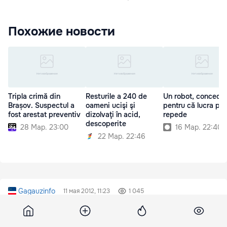
Похожие новости
Tripla crimă din
Resturile a 240 de
Un robot, concedia
Brașov. Suspectul a
oameni ucişi şi
pentru că lucra pr
fost arestat preventiv
dizolvaţi în acid,
repede
descoperite
28 Мар. 23:00
16 Мар. 22:40
22 Мар. 22:46
Gagauzinfo
11 мая 2012, 11:23
1 045
Партия коммунистов в