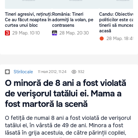
Tineri agresivi, reținuți:
România: Tineri
Candu: Obiectivul
Ce au făcut noaptea în
adormiţi la volan, pe
politicilor este ca
curtea unui bloc
contrasens
tinerii să munceas
acasă
29 Мар. 10:10
28 Мар. 20:30
28 Мар. 18:45
Stirilocale
11 мая 2012, 11:24
932
O minoră de 8 ani a fost violată
de verişorul tatălui ei. Mama a
fost martoră la scenă
O fetiță de numai 8 ani a fost violată de verișorul
tatălui ei, în vârstă de 49 de ani. Minora a fost
lăsată în grija acestuia, de către părinții copilei,