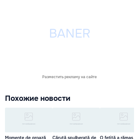
Разместить рекламу на сайте
Похожие новости
Momente de groază
Căruță spulberată de
O fetiță a rămas fă