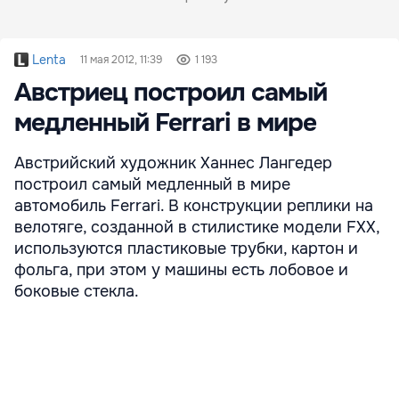
Lenta
11 мая 2012, 11:39
1 193
Австриец построил самый
медленный Ferrari в мире
Австрийский художник Ханнес Лангедер
построил самый медленный в мире
автомобиль Ferrari. В конструкции реплики на
велотяге, созданной в стилистике модели FXX,
используются пластиковые трубки, картон и
фольга, при этом у машины есть лобовое и
боковые стекла.