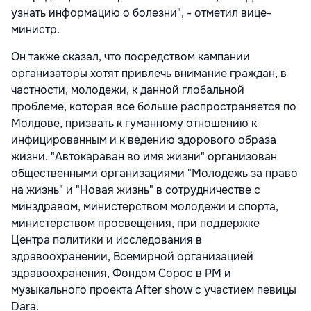
узнать информацию о болезни", - отметил вице-
министр.
Он также сказал, что посредством кампании
организаторы хотят привлечь внимание граждан, в
частности, молодежи, к данной глобальной
проблеме, которая все больше распространяется по
Молдове, призвать к гуманному отношению к
инфицированным и к ведению здорового образа
жизни. "Автокараван во имя жизни" организован
общественными организациями "Молодежь за право
на жизнь" и "Новая жизнь" в сотрудничестве с
минздравом, министерством молодежи и спорта,
министерством просвещения, при поддержке
Центра политики и исследования в
здравоохранении, Всемирной организацией
здравоохранения, Фондом Сорос в РМ и
музыкального проекта After show с участием певицы
Dara.