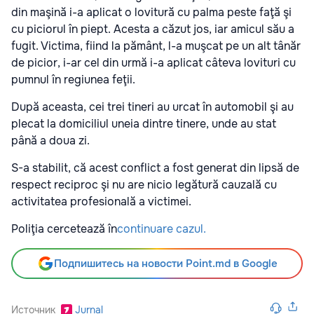
din maşină i-a aplicat o lovitură cu palma peste faţă şi
cu piciorul în piept. Acesta a căzut jos, iar amicul său a
fugit. Victima, fiind la pământ, l-a muşcat pe un alt tânăr
de picior, i-ar cel din urmă i-a aplicat câteva lovituri cu
pumnul în regiunea feţii.
După aceasta, cei trei tineri au urcat în automobil şi au
plecat la domiciliul uneia dintre tinere, unde au stat
până a doua zi.
S-a stabilit, că acest conflict a fost generat din lipsă de
respect reciproc şi nu are nicio legătură cauzală cu
activitatea profesională a victimei.
Poliţia cercetează în
continuare cazul.
Подпишитесь на новости Point.md в Google
Источник
Jurnal