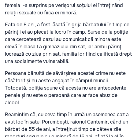
femeia l-a surprins pe verișorul soțului ei întreținând
relații sexuale cu fiica ei minoră.
Fata de 8 ani, a fost lăsată în grija bărbatului în timp ce
părinții ei au plecat la lucru în câmp. Surse de la poliţie
care cercetează cazul au comunicat că minora este
elevă în clasa I a gimnaziului din sat, iar ambii părinţi
lucrează cu ziua prin sat, familia lor fiind calificată drept
una socialmente vulnerabilă.
Persoana bănuită de săvârşirea acestei crime nu este
căsătorit și nu aeste angajat în câmpul muncii.
Totodată, poliția spune că acesta nu are antecedente
penale și nu este o persoană care ar face abuz de
alcool.
Reamintim că, cu ceva timp în urmă un asemenea caz a
avut loc în satul Porumbești, raionul Cantemir, când un
bărbat de 55 de ani, a întreţinut timp de câteva zile
raporturi sexuale cu o minoră de 16 ani, aflată la el în