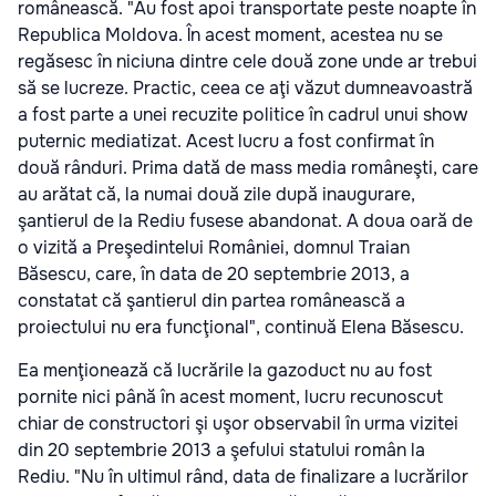
românească. "Au fost apoi transportate peste noapte în
Republica Moldova. În acest moment, acestea nu se
regăsesc în niciuna dintre cele două zone unde ar trebui
să se lucreze. Practic, ceea ce aţi văzut dumneavoastră
a fost parte a unei recuzite politice în cadrul unui show
puternic mediatizat. Acest lucru a fost confirmat în
două rânduri. Prima dată de mass media româneşti, care
au arătat că, la numai două zile după inaugurare,
şantierul de la Rediu fusese abandonat. A doua oară de
o vizită a Preşedintelui României, domnul Traian
Băsescu, care, în data de 20 septembrie 2013, a
constatat că şantierul din partea românească a
proiectului nu era funcţional", continuă Elena Băsescu.
Ea menţionează că lucrările la gazoduct nu au fost
pornite nici până în acest moment, lucru recunoscut
chiar de constructori şi uşor observabil în urma vizitei
din 20 septembrie 2013 a şefului statului român la
Rediu. "Nu în ultimul rând, data de finalizare a lucrărilor