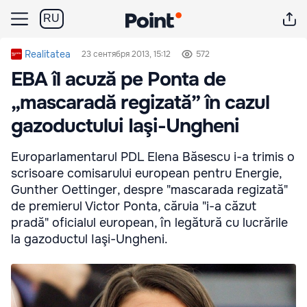
RU
Realitatea
23 сентября 2013, 15:12
572
EBA îl acuză pe Ponta de
„mascaradă regizată” în cazul
gazoductului Iaşi-Ungheni
Europarlamentarul PDL Elena Băsescu i-a trimis o
scrisoare comisarului european pentru Energie,
Gunther Oettinger, despre "mascarada regizată"
de premierul Victor Ponta, căruia "i-a căzut
pradă" oficialul european, în legătură cu lucrările
la gazoductul Iaşi-Ungheni.