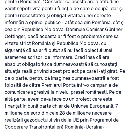
pentru România". "Consider că acesta are o atitudine
vădit nepotrivită pentru funcţia pe care o ocupă, dar şi
pentru necesitatea şi obligativitatea unei corecte
informări a opiniei publice - atât cea din România, cât şi
cea din Republica Moldova. Domnule Comisar Günther
Oettinger, dacă aceasta ar fi fost o problemă care să
vizeze strict România şi Republica Moldova, cu
siguranţă că ea ar fi putut să nu facă obiectul unei
asemenea scrisori de informare. Cred însă că era
absolut obligatoriu ca dumneavoastră să cunoaşteţi
situaţia reală privind acest proiect pe care l-aţi girat. Pe
de o parte, pentru că imaginea dumneavoastră a fost
folosită de către Premierul Ponta într-o campanie de
comunicare agresivă la nivelul presei româneşti. Pe de
altă parte, avem de-a face cu un proiect care este
finanţat în bună parte chiar de Uniunea Europeană. 7
milioane de euro din cele 28 de milioane necesare
realizării gazoductului vin de la UE prin Programul de
Cooperare Transfrontalieră România-Ucraina-