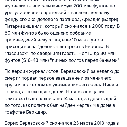
журналисты вписали минимум 200 млн фунтов по
урегулированию претензий к наследственному
фонду его экс-делового партнера, Аркадия (Бадри)
Патаркацишвили, который скончался в 2008 году. В
50 млн фунтов было оценено собрание
произведений искусства, еще 10 млн фунтов
приходится на "деловые интересы в Европе». В
"пассивах", по сведениям газеты, - от 10 до 30 млн
фунтов ($16-48 млн) "личных долгов перед банками".
По версии журналистов, Березовский за неделю до
смерти порвал первое завещание и заменил его
другим, в котором не указывались его жены Нина и
Галина, а также двое детей. Новое завещание
олигарха было подписано 14 марта, за девять дней
до того, как политик был найден мертвым в доме в
графстве Беркшир.
Борис Березовский скончался 23 марта 2013 года в