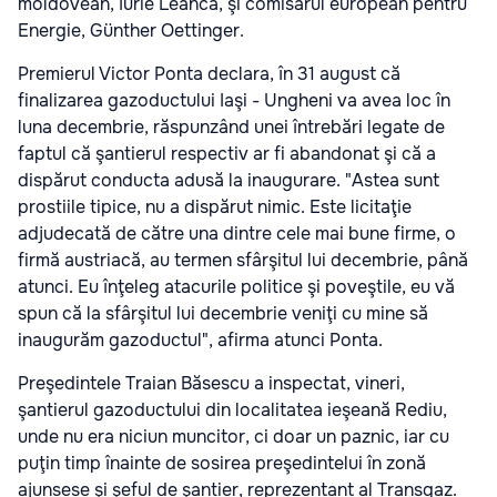
moldovean, Iurie Leancă, şi comisarul european pentru
Energie, Günther Oettinger.
Premierul Victor Ponta declara, în 31 august că
finalizarea gazoductului Iaşi - Ungheni va avea loc în
luna decembrie, răspunzând unei întrebări legate de
faptul că şantierul respectiv ar fi abandonat şi că a
dispărut conducta adusă la inaugurare. "Astea sunt
prostiile tipice, nu a dispărut nimic. Este licitaţie
adjudecată de către una dintre cele mai bune firme, o
firmă austriacă, au termen sfârşitul lui decembrie, până
atunci. Eu înţeleg atacurile politice şi poveştile, eu vă
spun că la sfârşitul lui decembrie veniţi cu mine să
inaugurăm gazoductul", afirma atunci Ponta.
Preşedintele Traian Băsescu a inspectat, vineri,
şantierul gazoductului din localitatea ieşeană Rediu,
unde nu era niciun muncitor, ci doar un paznic, iar cu
puţin timp înainte de sosirea preşedintelui în zonă
ajunsese şi şeful de şantier, reprezentant al Transgaz.