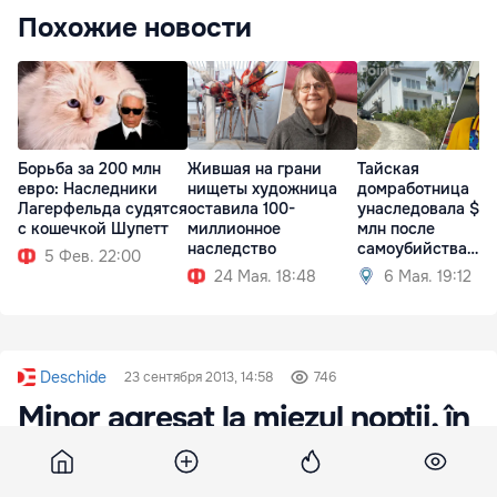
Похожие новости
Борьба за 200 млн
Жившая на грани
Тайская
евро: Наследники
нищеты художница
домработница
Лагерфельда судятся
оставила 100-
унаследовала $2,
с кошечкой Шупетт
миллионное
млн после
наследство
самоубийства
5 Фев. 22:00
хозяйки
24 Мая. 18:48
6 Мая. 19:12
Deschide
23 сентября 2013, 14:58
746
Minor agresat la miezul nopții, în
sectorul Botanica