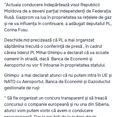
“Actuala conducere îndepărtează visul Republicii
Moldova de a deveni parțial independenți de Federația
Rusă. Gazprom va lua în proprietatea sa rețelele de gaz
și ne va influența în continuare, a adăugat deputatul PL,
Corina Fusu.
Deschide.md precizează că PL a mai organizat
săptămîna trecută o conferință de presă , în cadrul
căreia liderul Pl, Mihai Ghimpu a declarat că va scoate
oamenii în stradă, dacă Banca de Economii și
Aeroportul nu vor fi întoarse în proprietatea statului.
Ghimpu a mai declarat atunci că nu putem intra în UE și
NATO cu Aeroportul, Banca de Economii și Gazoductul
gestionate de ruși:
” Să fie organizat un concurs transparent și să treacă
concursul o companie europeană și nu una din Siberia,
atunci vom putem vorbi că avem o conducere
proeuropeană. Dar la noi toți de la putere devin