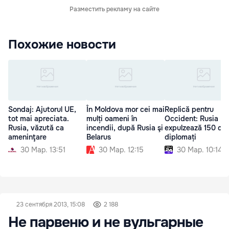
Разместить рекламу на сайте
Похожие новости
Sondaj: Ajutorul UE,
În Moldova mor cei mai
Replică pentru
tot mai apreciata.
mulți oameni în
Occident: Rusia
Rusia, văzută ca
incendii, după Rusia şi
expulzează 150 de
ameninţare
Belarus
diplomați
30 Мар. 13:51
30 Мар. 12:15
30 Мар. 10:14
23 сентября 2013, 15:08
2 188
Не парвеню и не вульгарные