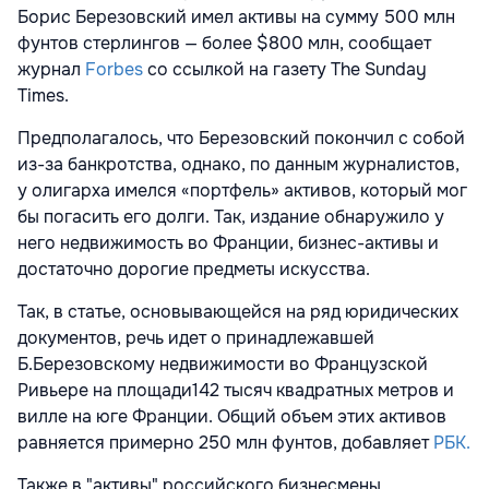
Борис Березовский имел активы на сумму 500 млн
фунтов стерлингов — более $800 млн, сообщает
журнал
Forbes
со ссылкой на газету The Sunday
Times.
Предполагалось, что Березовский покончил с собой
из-за банкротства, однако, по данным журналистов,
у олигарха имелся «портфель» активов, который мог
бы погасить его долги. Так, издание обнаружило у
него недвижимость во Франции, бизнес-активы и
достаточно дорогие предметы искусства.
Так, в статье, основывающейся на ряд юридических
документов, речь идет о принадлежавшей
Б.Березовскому недвижимости во Французской
Ривьере на площади142 тысяч квадратных метров и
вилле на юге Франции. Общий объем этих активов
равняется примерно 250 млн фунтов, добавляет
РБК.
Также в "активы" российского бизнесмены