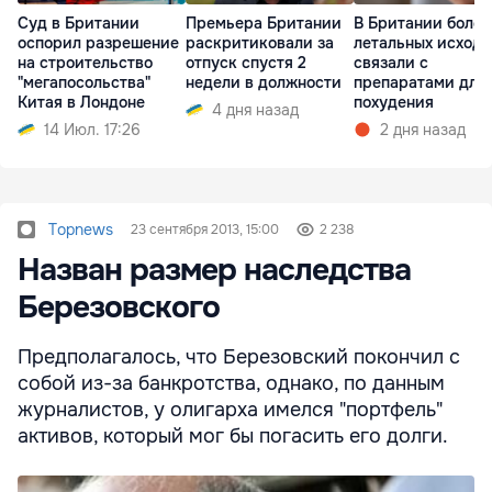
Суд в Британии
Премьера Британии
В Британии более
оспорил разрешение
раскритиковали за
летальных исходо
на строительство
отпуск спустя 2
связали с
"мегапосольства"
недели в должности
препаратами для
Китая в Лондоне
похудения
4 дня назад
14 Июл. 17:26
2 дня назад
Topnews
23 сентября 2013, 15:00
2 238
Назван размер наследства
Березовского
Предполагалось, что Березовский покончил с
собой из-за банкротства, однако, по данным
журналистов, у олигарха имелся "портфель"
активов, который мог бы погасить его долги.