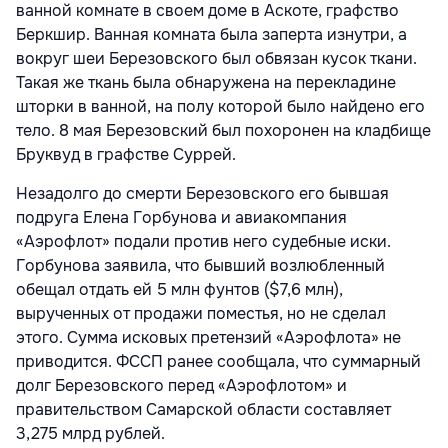
ванной комнате в своем доме в Аскоте, графство
Беркшир. Ванная комната была заперта изнутри, а
вокруг шеи Березовского был обвязан кусок ткани.
Такая же ткань была обнаружена на перекладине
шторки в ванной, на полу которой было найдено его
тело. 8 мая Березовский был похоронен на кладбище
Бруквуд в графстве Суррей.
Незадолго до смерти Березовского его бывшая
подруга Елена Горбунова и авиакомпания
«Аэрофлот» подали против него судебные иски.
Горбунова заявила, что бывший возлюбленный
обещал отдать ей 5 млн фунтов ($7,6 млн),
вырученных от продажи поместья, но не сделал
этого. Сумма исковых претензий «Аэрофлота» не
приводится. ФССП ранее сообщала, что суммарный
долг Березовского перед «Аэрофлотом» и
правительством Самарской области составляет
3,275 млрд рублей.