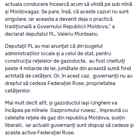
actuala conducere încearcă acum să vîndă pe sub mînă
și Moldovagaz. Se pare, însă, că aceste cazuri nu sunt
singulare, iar aceasta a devenit deja o practică
tradițională a Guvernului Republicii Moldova,” a
declarat deputatul PL, Valeriu Munteanu.
Deputații PL au mai anunțat că din bugetul
administrațiilor locale și a celui de stat, pentru
construcția rețelelor de gazoducte, au fost cheltuiți
peste 4 miliarde de lei, jumătate din această sumă fiind
achitată de cetățeni. Or, în acest caz, guvernanții nu au
dreptul să cedeze Federației Ruse, proprietatea
cetățenilor.
Mai mult decît atît, și gazoductul Iași-Ungheni va
încăpea pe mîinele Gazpromului rusesc , împreună cu
celelalte rețele de gaz din republica Moldova, susțin
liberalii, iar actualii guvernanți sunt dispuși să cedeze și
aceste active Federației Ruse.