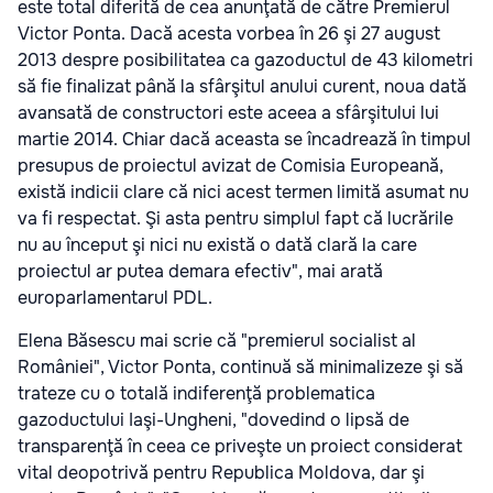
este total diferită de cea anunţată de către Premierul
Victor Ponta. Dacă acesta vorbea în 26 şi 27 august
2013 despre posibilitatea ca gazoductul de 43 kilometri
să fie finalizat până la sfârşitul anului curent, noua dată
avansată de constructori este aceea a sfârşitului lui
martie 2014. Chiar dacă aceasta se încadrează în timpul
presupus de proiectul avizat de Comisia Europeană,
există indicii clare că nici acest termen limită asumat nu
va fi respectat. Şi asta pentru simplul fapt că lucrările
nu au început şi nici nu există o dată clară la care
proiectul ar putea demara efectiv", mai arată
europarlamentarul PDL.
Elena Băsescu mai scrie că "premierul socialist al
României", Victor Ponta, continuă să minimalizeze şi să
trateze cu o totală indiferenţă problematica
gazoductului Iaşi-Ungheni, "dovedind o lipsă de
transparenţă în ceea ce priveşte un proiect considerat
vital deopotrivă pentru Republica Moldova, dar şi