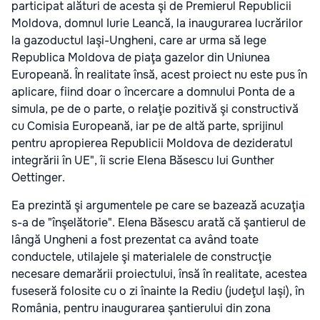
participat alături de acesta şi de Premierul Republicii
Moldova, domnul Iurie Leancă, la inaugurarea lucrărilor
la gazoductul Iaşi-Ungheni, care ar urma să lege
Republica Moldova de piaţa gazelor din Uniunea
Europeană. În realitate însă, acest proiect nu este pus în
aplicare, fiind doar o încercare a domnului Ponta de a
simula, pe de o parte, o relaţie pozitivă şi constructivă
cu Comisia Europeană, iar pe de altă parte, sprijinul
pentru apropierea Republicii Moldova de dezideratul
integrării în UE", îi scrie Elena Băsescu lui Gunther
Oettinger.
Ea prezintă şi argumentele pe care se bazează acuzaţia
s-a de "înşelătorie". Elena Băsescu arată că şantierul de
lângă Ungheni a fost prezentat ca având toate
conductele, utilajele şi materialele de construcţie
necesare demarării proiectului, însă în realitate, acestea
fuseseră folosite cu o zi înainte la Rediu (judeţul Iaşi), în
România, pentru inaugurarea şantierului din zona