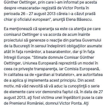
Günther Oettinger, prin care l-am informat pe acesta
despre «mascarada» regizată de Victor Ponta în
perioada 26 - 27 august 2013 căreia i-a căzut pradă
chiar şi oficialul european", anunţă Elena Băsescu.
Ea menţionează că speranţa sa este ca atenţia pe care
comisarul Oettinger o va acorda de acum înainte
proiectului să genereze o reacţie din partea Guvernului
de la Bucureşti în sensul îndeplinirii obligaţiilor asumate
atât în faţa românilor, a basarabenilor, dar şi în faţa
întregii Europe. "Stimate domnule Comisar Günther
Oettinger, Uniunea Europeană reprezintă un model în
ceea ce priveşte transparenţa, iar Comisia Europeană,
în calitatea sa de «gardian al tratatelor», are autoritatea
de a aplica şi implementa acest principiu. Din acest
motiv, mă văd nevoită să vă aduc la cunoştinţă o serie
de elemente care vor demonstra faptul că, în data de 27
august 2013, aţi fost victima unei înşelătorii puse la cale
de Premierul României, domnul Victor Ponta. Aţi