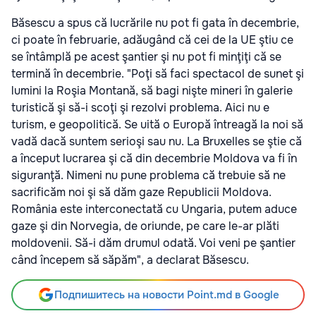
Băsescu a spus că lucrările nu pot fi gata în decembrie,
ci poate în februarie, adăugând că cei de la UE ştiu ce
se întâmplă pe acest şantier şi nu pot fi minţiţi că se
termină în decembrie. "Poţi să faci spectacol de sunet şi
lumini la Roşia Montană, să bagi nişte mineri în galerie
turistică şi să-i scoţi şi rezolvi problema. Aici nu e
turism, e geopolitică. Se uită o Europă întreagă la noi să
vadă dacă suntem serioşi sau nu. La Bruxelles se ştie că
a început lucrarea şi că din decembrie Moldova va fi în
siguranţă. Nimeni nu pune problema că trebuie să ne
sacrificăm noi şi să dăm gaze Republicii Moldova.
România este interconectată cu Ungaria, putem aduce
gaze şi din Norvegia, de oriunde, pe care le-ar plăti
moldovenii. Să-i dăm drumul odată. Voi veni pe şantier
când începem să săpăm", a declarat Băsescu.
Подпишитесь на новости Point.md в Google