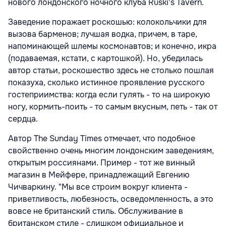
нового лондонского ночного клуба Ruski's Tavern.
Заведение поражает роскошью: колокольчики для
вызова барменов; лучшая водка, причем, в таре,
напоминающей шлемы космонавтов; и конечно, икра
(подаваемая, кстати, с картошкой). Но, убедилась
автор статьи, роскошество здесь не столько пошлая
показуха, сколько истинное проявление русского
гостеприимства: когда если гулять - то на широкую
ногу, кормить-поить - то самым вкусным, петь - так от
сердца.
Автор The Sunday Times отмечает, что подобное
свойственно очень многим лондонским заведениям,
открытым россиянами. Пример - тот же винный
магазин в Мейфере, принадлежащий Евгению
Чичваркину. "Мы все строим вокруг клиента -
приветливость, любезность, осведомленность, а это
вовсе не британский стиль. Обслуживание в
британском стиле - слишком официальное и