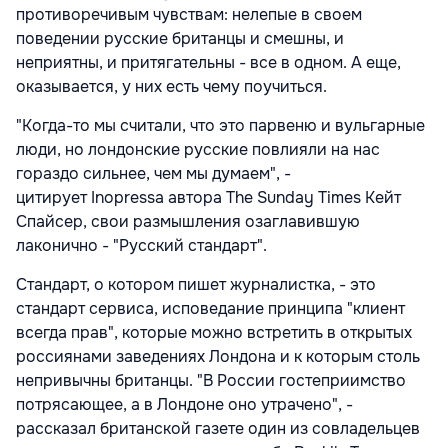
противоречивым чувствам: нелепые в своем
поведении русские британцы и смешны, и
неприятны, и притягательны - все в одном. А еще,
оказывается, у них есть чему поучиться.
"Когда-то мы считали, что это парвеню и вульгарные
люди, но лондонские русские повлияли на нас
гораздо сильнее, чем мы думаем", -
цитирует Inopressa автора The Sunday Times Кейт
Спайсер, свои размышления озаглавившую
лаконично - "Русский стандарт".
Стандарт, о котором пишет журналистка, - это
стандарт сервиса, исповедание принципа "клиент
всегда прав", которые можно встретить в открытых
россиянами заведениях Лондона и к которым столь
непривычны британцы. "В России гостеприимство
потрясающее, а в Лондоне оно утрачено", -
рассказал британской газете один из совладельцев