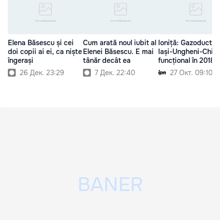
Elena Băsescu și cei
Cum arată noul iubit al
Ioniță: Gazoductul
doi copii ai ei, ca niște
Elenei Băsescu. E mai
Iași-Ungheni-Chiși
îngerași
tânăr decât ea
funcțional în 2018
26 Дек. 23:29
7 Дек. 22:40
27 Окт. 09:10