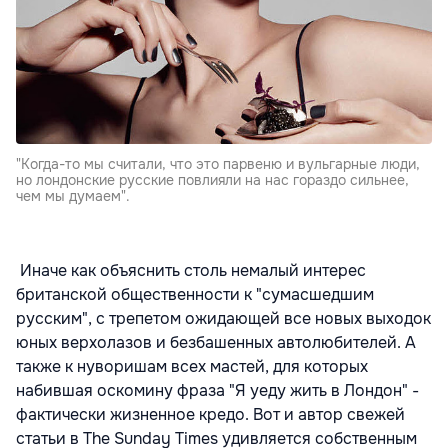
"Когда-то мы считали, что это парвеню и вульгарные люди,
но лондонские русские повлияли на нас гораздо сильнее,
чем мы думаем".
Иначе как объяснить столь немалый интерес
британской общественности к "сумасшедшим
русским", с трепетом ожидающей все новых выходок
юных верхолазов и безбашенных автолюбителей. А
также к нуворишам всех мастей, для которых
набившая оскомину фраза "Я уеду жить в Лондон" -
фактически жизненное кредо. Вот и автор свежей
статьи в The Sunday Times удивляется собственным