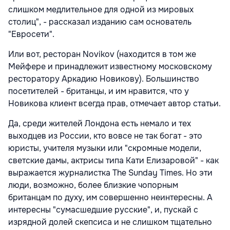
слишком медлительное для одной из мировых
столиц", - рассказал изданию сам основатель
"Евросети".
Или вот, ресторан Novikov (находится в том же
Мейфере и принадлежит известному московскому
ресторатору Аркадию Новикову). Большинство
посетителей - британцы, и им нравится, что у
Новикова клиент всегда прав, отмечает автор статьи.
Да, среди жителей Лондона есть немало и тех
выходцев из России, кто вовсе не так богат - это
юристы, учителя музыки или "скромные модели,
светские дамы, актрисы типа Кати Елизаровой" - как
выражается журналистка The Sunday Times. Но эти
люди, возможно, более близкие чопорным
британцам по духу, им совершенно неинтересны. А
интересны "сумасшедшие русские", и, пускай с
изрядной долей скепсиса и не слишком тщательно