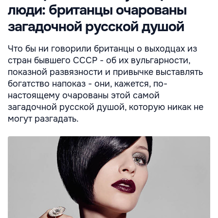
люди: британцы очарованы
загадочной русской душой
Что бы ни говорили британцы о выходцах из
стран бывшего СССР - об их вульгарности,
показной развязности и привычке выставлять
богатство напоказ - они, кажется, по-
настоящему очарованы этой самой
загадочной русской душой, которую никак не
могут разгадать.