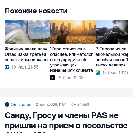
Похожие новости
Франция ввела план
Жара станет еще
В Европе из-за
Orsec из-за третьей
опаснее: климатолог
аномальной жары
волны сильной жары
предупредила об
погибли около 10
угрожающих
тысяч человек
10 Июл. 21:55
изменениях климата
13 Июл. 10:49
15 Июл. 12:38
Omniapres
2 июля 2026, 11:54
34 558
Санду, Гросу и члены PAS не
пришли на прием в посольстве