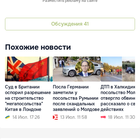
Разместить рекламу на сайте
Обсуждения
41
Похожие новости
Суд в Британии
Посла Германии
ДТП в Халкидики:
оспорил разрешение
заметили у
посольство Молд
на строительство
посольства Румынии
отвергло обвинен
"мегапосольства"
после скандальных
рассказало о сво
Китая в Лондоне
заявлений о Молдове
действиях
14 Июл. 17:26
13 Июл. 11:58
18 Июл. 11:30