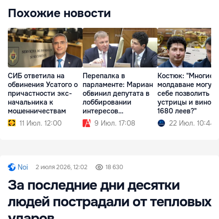
Похожие новости
СИБ ответила на
Перепалка в
Костюк: "Многие 
обвинения Усатого о
парламенте: Мариан
молдаване могут
причастности экс-
обвинил депутата в
себе позволить
начальника к
лоббировании
устрицы и вино з
мошенничествам
интересов
1680 леев?"
Moldovagaz
11 Июл. 12:00
9 Июл. 17:08
22 Июл. 10:44
Noi
2 июля 2026, 12:02
18 630
За последние дни десятки
людей пострадали от тепловых
ударов