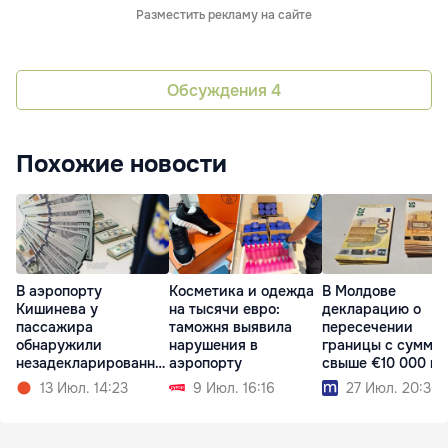
Разместить рекламу на сайте
Обсуждения
4
Похожие новости
В аэропорту
Косметика и одежда
В Молдове
Кишинева у
на тысячи евро:
декларацию о
пассажира
таможня выявила
пересечении
обнаружили
нарушения в
границы с суммо
незадекларированну
аэропорту
свыше €10 000 м
ю валюту
подать онлайн
13 Июл. 14:23
9 Июл. 16:16
27 Июл. 20:36