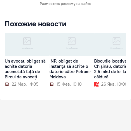
Разместить рекламу на сайте
Похожие новости
Un avocat, obligat să
INP, obligat de
Blocurile locative d
achite datoria
instanță să achite o
Chișinău, datorie 
acumulată față de
datorie către Petrom-
2,5 mlrd de lei la
Biroul de avocați
Moldova
căldură
22 Мар. 14:05
15 Фев. 10:10
26 Янв. 10:00