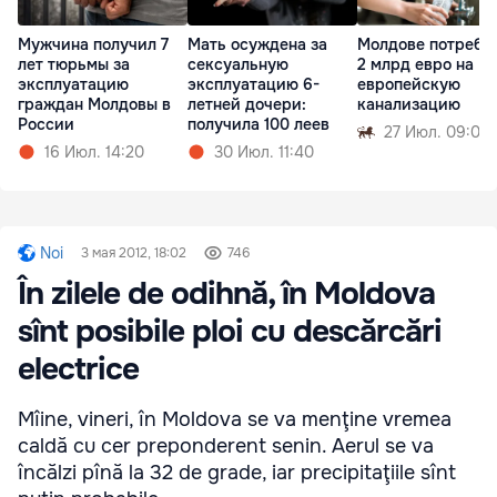
Мужчина получил 7
Мать осуждена за
Молдове потребу
лет тюрьмы за
сексуальную
2 млрд евро на
эксплуатацию
эксплуатацию 6-
европейскую
граждан Молдовы в
летней дочери:
канализацию
России
получила 100 леев
27 Июл. 09:06
16 Июл. 14:20
30 Июл. 11:40
Noi
3 мая 2012, 18:02
746
În zilele de odihnă, în Moldova
sînt posibile ploi cu descărcări
electrice
Mîine, vineri, în Moldova se va menţine vremea
caldă cu cer preponderent senin. Aerul se va
încălzi pînă la 32 de grade, iar precipitaţiile sînt