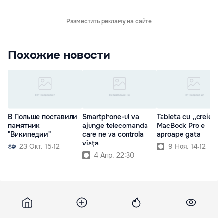
Разместить рекламу на сайте
Похожие новости
В Польше поставили
Smartphone-ul va
Tableta cu ,,creier
памятник
ajunge telecomanda
MacBook Pro e
"Википедии"
care ne va controla
aproape gata
viaţa
23 Окт. 15:12
9 Ноя. 14:12
4 Апр. 22:30
Factroom
3 мая 2012, 17:46
1 052