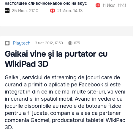
настоящее сливочное
какое оно на вкус
11 Июл. 11:41
25 Июл. 21:10
21 Июл. 14:13
Playtech
3 мая 2012, 17:50
675
Gaikai vine şi la purtator cu
WikiPad 3D
Gaikai, serviciul de streaming de jocuri care de
curand a primit o aplicatie pe Facebook si este
integrat in din ce in ce mai multe site-uri, va veni
in curand si in spatiul mobil. Avand in vedere ca
jocurile disponibile au nevoie de butoane fizice
pentru a fi jucate, compania a ales ca partener
compania Gadmei, producatorul tabletei WikiPad
3D.