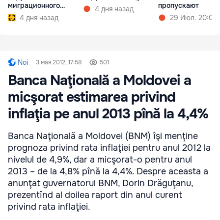
миграционного
пропускают
4 дня назад
режима
4 дня назад
29 Июл. 20:05
Noi
3 мая 2012, 17:58
501
Banca Naţională a Moldovei a
micşorat estimarea privind
inflaţia pe anul 2013 pînă la 4,4%
Banca Naţională a Moldovei (BNM) îşi menţine
prognoza privind rata inflaţiei pentru anul 2012 la
nivelul de 4,9%, dar a micşorat-o pentru anul
2013 – de la 4,8% pînă la 4,4%. Despre aceasta a
anunţat guvernatorul BNM, Dorin Drăguţanu,
prezentînd al doilea raport din anul curent
privind rata inflaţiei.