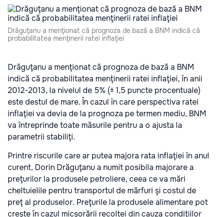
Drăguţanu a menţionat că prognoza de bază a BNM indică că
probabilitatea menţinerii ratei inflaţiei
Drăguţanu a menţionat că prognoza de bază a BNM
indică că probabilitatea menţinerii ratei inflaţiei, în anii
2012-2013, la nivelul de 5% (± 1,5 puncte procentuale)
este destul de mare. În cazul în care perspectiva ratei
inflaţiei va devia de la prognoza pe termen mediu, BNM
va întreprinde toate măsurile pentru a o ajusta la
parametrii stabiliţi.
Printre riscurile care ar putea majora rata inflaţiei în anul
curent, Dorin Drăguţanu a numit posibila majorare a
preţurilor la produsele petroliere, ceea ce va mări
cheltuielile pentru transportul de mărfuri şi costul de
preţ al produselor. Preţurile la produsele alimentare pot
creşte în cazul micşorării recoltei din cauza condiţiilor