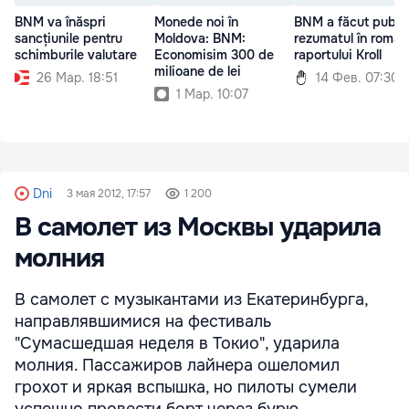
BNM va înăspri
Monede noi în
BNM a făcut publi
sancțiunile pentru
Moldova: BNM:
rezumatul în român
schimburile valutare
Economisim 300 de
raportului Kroll
milioane de lei
26 Мар. 18:51
14 Фев. 07:30
1 Мар. 10:07
Dni
3 мая 2012, 17:57
1 200
В самолет из Москвы ударила
молния
В самолет с музыкантами из Екатеринбурга,
направлявшимися на фестиваль
"Сумасшедшая неделя в Токио", ударила
молния. Пассажиров лайнера ошеломил
грохот и яркая вспышка, но пилоты сумели