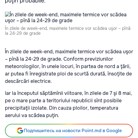
puţin probabile.
În zilele de week-end, maximele termice vor scădea uşor – pînă
la 24-29 de grade
În zilele de week-end, maximele termice vor scădea uşor
– pînă la 24-29 de grade. Conform previziunilor
meteorologilor, în unele locuri, în partea de nord a ţării,
ar putea fi înregistrate ploi de scurtă durată, însoţite de
descărcări electrice.
Iar la începutul săptămînii viitoare, în zilele de 7 şi 8 mai,
pe o mare parte a teritoriului republicii sînt posibile
precipitaţii izolate. Din cauza ploilor, temperatura
aerului va scădea puţin.
Подпишитесь на новости Point.md в Google