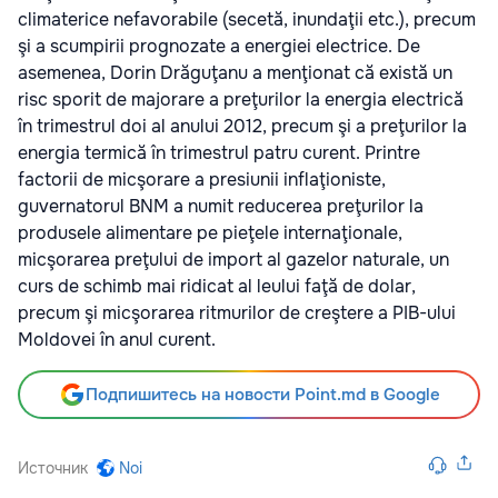
climaterice nefavorabile (secetă, inundaţii etc.), precum
şi a scumpirii prognozate a energiei electrice. De
asemenea, Dorin Drăguţanu a menţionat că există un
risc sporit de majorare a preţurilor la energia electrică
în trimestrul doi al anului 2012, precum şi a preţurilor la
energia termică în trimestrul patru curent. Printre
factorii de micşorare a presiunii inflaţioniste,
guvernatorul BNM a numit reducerea preţurilor la
produsele alimentare pe pieţele internaţionale,
micşorarea preţului de import al gazelor naturale, un
curs de schimb mai ridicat al leului faţă de dolar,
precum şi micşorarea ritmurilor de creştere a PIB-ului
Moldovei în anul curent.
Подпишитесь на новости Point.md в Google
Источник
Noi