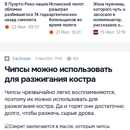
В Пуэрто-Рико нашли
Испанский пилот
Жена мужчины,
обломки
разыграл
которого чуть не
разбившегося 74 года
аргентинских
засосало в
назад самолета
болельщиков во
иллюминатор,
время полета
рассказала о
22 Июл. 09:57
пережитом
21 Июл. 10:21
15 Июл. 12:19
Factroom
3 мая 2012, 17:53
972
Чипсы можно использовать
для разжигания костра
Чипсы чрезвычайно легко воспламеняются,
поэтому их можно использовать для
разжигания костра. Да и горят они достаточно
долго, чтобы разжечь сырые дрова.