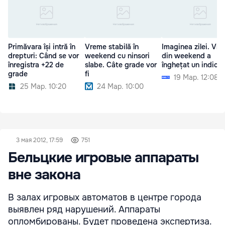
Primăvara își intră în
Vreme stabilă în
Imaginea zilei. Vr
drepturi: Când se vor
weekend cu ninsori
din weekend a
înregistra +22 de
slabe. Câte grade vor
înghețat un indicat
grade
fi
19 Мар. 12:08
25 Мар. 10:20
24 Мар. 10:00
3 мая 2012, 17:59
751
Бельцкие игровые аппараты
вне закона
В залах игровых автоматов в центре города
выявлен ряд нарушений. Аппараты
опломбированы. Будет проведена экспертиза.