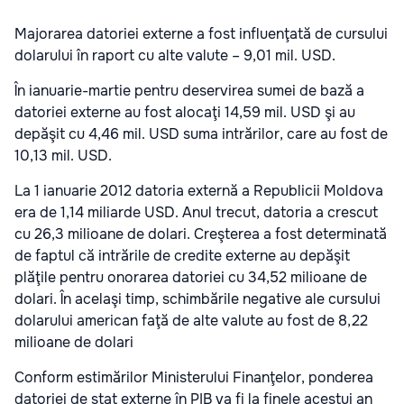
Majorarea datoriei externe a fost influenţată de cursului
dolarului în raport cu alte valute – 9,01 mil. USD.
În ianuarie-martie pentru deservirea sumei de bază a
datoriei externe au fost alocaţi 14,59 mil. USD şi au
depăşit cu 4,46 mil. USD suma intrărilor, care au fost de
10,13 mil. USD.
La 1 ianuarie 2012 datoria externă a Republicii Moldova
era de 1,14 miliarde USD. Anul trecut, datoria a crescut
cu 26,3 milioane de dolari. Creşterea a fost determinată
de faptul că intrările de credite externe au depăşit
plăţile pentru onorarea datoriei cu 34,52 milioane de
dolari. În acelaşi timp, schimbările negative ale cursului
dolarului american faţă de alte valute au fost de 8,22
milioane de dolari
Conform estimărilor Ministerului Finanţelor, ponderea
datoriei de stat externe în PIB va fi la finele acestui an