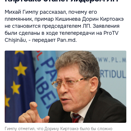
Михай Гимпу рассказал, почему его
племянник, примар Кишинева Дорин Киртоакэ
не становится председателем ЛП. Заявления
были сделаны в ходе телепередачи на ProTV
Chișinău, - передает Pan.md.
Гимпу отметил, что Дорину Киртоакэ было бы сложно