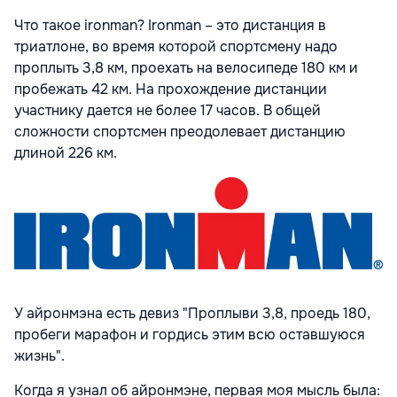
Что такое ironman? Ironman – это дистанция в
триатлоне, во время которой спортсмену надо
проплыть 3,8 км, проехать на велосипеде 180 км и
пробежать 42 км. На прохождение дистанции
участнику дается не более 17 часов. В общей
сложности спортсмен преодолевает дистанцию
длиной 226 км.
У айронмэна есть девиз "Проплыви 3,8, проедь 180,
пробеги марафон и гордись этим всю оставшуюся
жизнь".
Когда я узнал об айронмэне, первая моя мысль была: