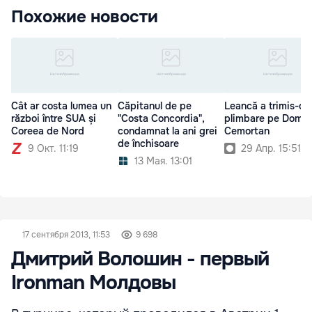
Похожие новости
Cât ar costa lumea un
Căpitanul de pe
Leancă a trimis-o l
război între SUA și
"Costa Concordia",
plimbare pe Domn
Coreea de Nord
condamnat la ani grei
Cemortan
de închisoare
9 Окт. 11:19
29 Апр. 15:51
13 Мая. 13:01
17 сентября 2013, 11:53
9 698
Дмитрий Волошин - первый
Ironman Молдовы