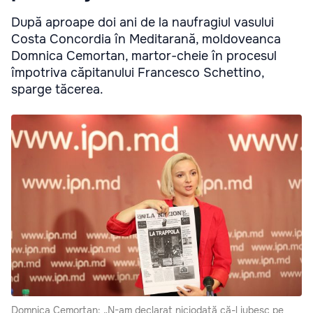
După aproape doi ani de la naufragiul vasului
Costa Concordia în Meditarană, moldoveanca
Domnica Cemortan, martor-cheie în procesul
împotriva căpitanului Francesco Schettino,
sparge tăcerea.
Domnica Cemortan: „N-am declarat niciodată că-l iubesc pe