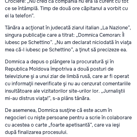
Crociere: „Nu cred că compania nu era la curent cu tot
ce se întâmplă. Timp de două ore căpitanul a vorbit cu
ei la telefon“.
Tânăra a acţionat în judecată ziarul italian „La Nazione“,
singura publicaţie care a titrat: „Domnica Cemoran: Îl
iubesc pe Schettino“. „Nu am declarat niciodată în viaţa
mea că-l iubesc pe Schettino“, a ţinut să precizeze ea.
Domnica a depus o plângere la procuratură şi în
Republica Moldova împotriva a două posturi de
televiziune şi a unui ziar de limbă rusă, care ar fi operat
cu informaţii neverificate şi nu au cenzurat comentariile
insultătoare ale vizitatorilor site-urilor lor. „Jurnaliştii
mi-au distrus viaţa!“, s-a plâns tânăra.
De asemenea, Domnica susţine că este acum în
negocieri cu nişte persoane pentru a scrie în colaborare
cu acestea o carte „foarte apetisantă“, care va ieşi
după finalizarea procesului.