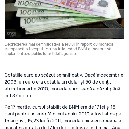
Deprecierea mai semnificativă a leului în raport cu moneda
europeană a început în luna iulie, când BNM a început să
implementeze politicile antideflaţioniste.
Cotaţiile euro au scăzut semnificativ. Dacă îndecembrie
2009, un euro era cotat la un dolar şi 50 de cenţi,
atunci înmartie 2010, moneda europeană a căzut până
la 1,37 dolari.
Pe 17 martie, cursul stabilit de BNM era de 17 lei şi 18
bani pentru un euro.Minimul anului 2010 a fost atins pe
15 august, 15,23 lei. În 2011, moneda unică europeană a
mai atins cotaţia de 17 lei doar câteva zile din mai. Anul