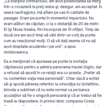
„La sfârşitul contractului, am avut posibilitatea să merg
într-o croazieră la preţ redus şi, desigur, am acceptat. În
seara naufragiului, mă aflam pe vas în calitate de
pasager. Eram pe punte în momentul impactului. Nu
eram alături de căpitan, ci la o distanţă de 20 de metri.
El îşi făcea treaba, fiin înconjurat de 15 ofiţeri. Timp de
două ore am avut timp să văd dintr-un colţ de punte
cum au reacţionat mulţi. O să vă daţi seama că nu aţi
avut dreptate acuzându-i pe unii“, a spus
moldoveanca.
Ea a menţionat că ajunsese pe punte la invitaţia
căpitanului pentru a admira panorama insulei Giglio, dar
a refuzat să spună în ce relaţii era cu acesta: „Prefer să
nu comentez viaţa mea personală“. Chiar dacă a evitat
să-şi spună părerea referitor la vinovăţia lui Schettino,
blonda a subliniat că nu este normal ca pe banca
acuzaţilor să fie o singură persoană şi că ar trebui să fie
trasă la răspundere, în primul rând, compania Costa