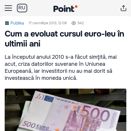
RU
Publika
17 сентября 2013, 12:08
942
Cum a evoluat cursul euro-leu în
ultimii ani
La începutul anului 2010 s-a făcut simţită, mai
acut, criza datoriilor suverane în Uniunea
Europeană, iar investitorii nu au mai dorit să
investească în moneda unică.