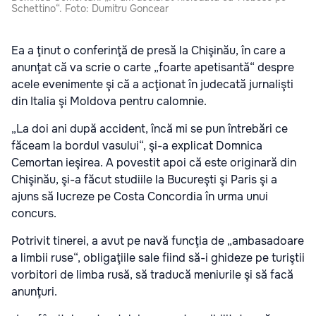
Schettino“. Foto: Dumitru Goncear
Ea a ţinut o conferinţă de presă la Chişinău, în care a
anunţat că va scrie o carte „foarte apetisantă“ despre
acele evenimente şi că a acţionat în judecată jurnalişti
din Italia şi Moldova pentru calomnie.
„La doi ani după accident, încă mi se pun întrebări ce
făceam la bordul vasului“, şi-a explicat Domnica
Cemortan ieşirea. A povestit apoi că este originară din
Chişinău, şi-a făcut studiile la Bucureşti şi Paris şi a
ajuns să lucreze pe Costa Concordia în urma unui
concurs.
Potrivit tinerei, a avut pe navă funcţia de „ambasadoare
a limbii ruse“, obligaţiile sale fiind să-i ghideze pe turiştii
vorbitori de limba rusă, să traducă meniurile şi să facă
anunţuri.