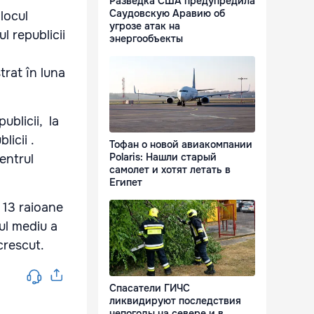
Разведка США предупредила
Саудовскую Аравию об
jlocul
угрозе атак на
l republicii
энергообъекты
trat în luna
ublicii, la
licii .
Тофан о новой авиакомпании
Polaris: Нашли старый
centrul
самолет и хотят летать в
Египет
e 13 raioane
iul mediu a
crescut.
Спасатели ГИЧС
ликвидируют последствия
непогоды на севере и в