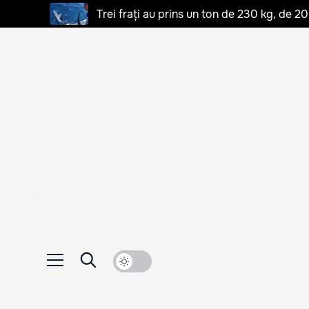
Trei frați au prins un ton de 230 kg, de 