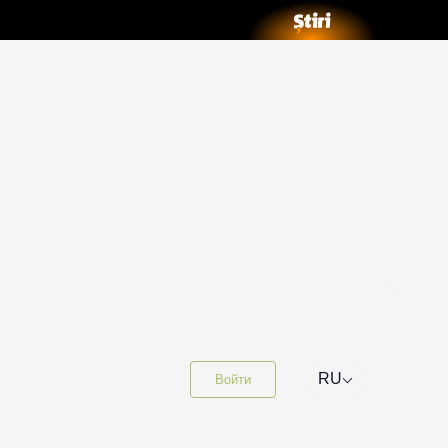
⌵
RU
Войти