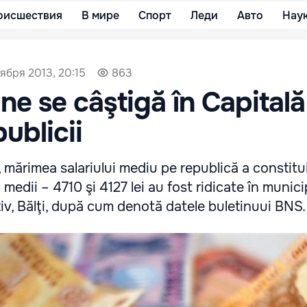
оисшествия
В мире
Спорт
Леди
Авто
Нау
ября 2013, 20:15
863
ne se câştigă în Capitală 
ublicii
, mărimea salariului mediu pe republică a constitui
 medii – 4710 şi 4127 lei au fost ridicate în municip
tiv, Bălţi, după cum denotă datele buletinuui BNS.