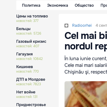
Политика
Экономика
Общество
Пр
Цены на топливо
новостей:
377
4 сент
Radioorhei
Бельцы
Cel mai bi
новостей:
5726
Газовый кризис
nordul rep
новостей:
407
Гагаузия
În luna iunie curent
новостей:
10842
Cele mai mari salarii
Кишинев
Chişinău şi, respec
новостей:
770
ДТП в Молдове
новостей:
7823
Нет войне
новостей:
131
Приднестровье