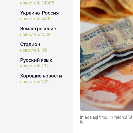
новостей:
34988
Украина-Россия
новостей:
8491
Землетрясение
новостей:
1009
Стадион
новостей:
119
Русский язык
новостей:
292
Хорошие новости
новостей:
1721
În acelaşi timp, în raionul S
lei.