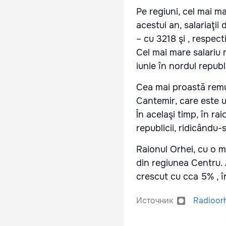
Pe regiuni, cel mai ma
acestui an, salariaţii
– cu 3218 şi , respect
Cel mai mare salariu m
iunie în nordul republ
Cea mai proastă remun
Cantemir, care este ur
În acelaşi timp, în ra
republicii, ridicându-s
Raionul Orhei, cu o me
din regiunea Centru. A
crescut cu cca 5% , î
Источник
Radioor