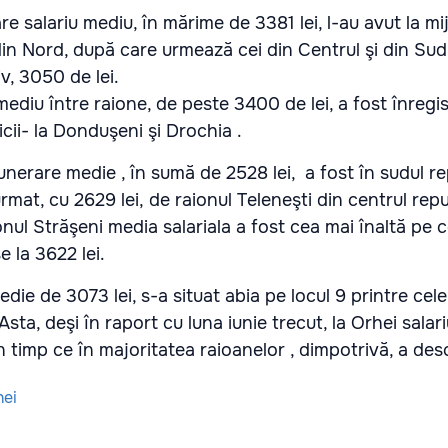
re salariu mediu, în mărime de 3381 lei, l-au avut la mi
 din Nord, după care urmează cei din Centrul şi din Sudu
iv, 3050 de lei.
ediu între raione, de peste 3400 de lei, a fost înregis
icii- la Donduşeni şi Drochia .
erare medie , în sumă de 2528 lei, a fost în sudul rep
mat, cu 2629 lei, de raionul Teleneşti din centrul repub
ionul Străşeni media salariala a fost cea mai înaltă pe 
e la 3622 lei.
die de 3073 lei, s-a situat abia pe locul 9 printre cel
sta, deşi în raport cu luna iunie trecut, la Orhei salar
n timp ce în majoritatea raioanelor , dimpotrivă, a des
hei