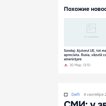
Похожие ново
Sondaj: Ajutorul UE, tot ma
apreciata. Rusia, văzută c
ameninţare
30 Мар. 13:51
4 сентября 2
Delfi
СМИ: у з