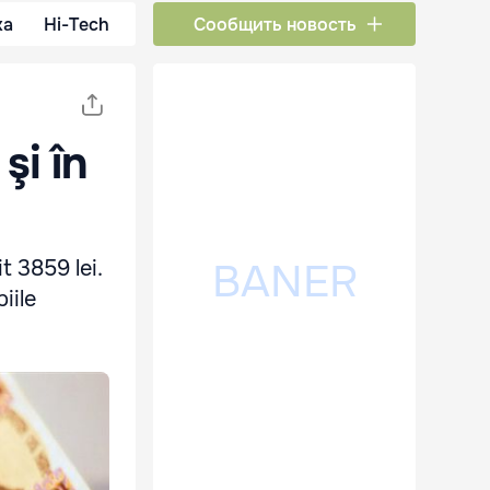
ка
Hi-Tech
Сообщить новость
şi în
t 3859 lei.
iile