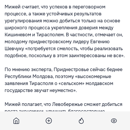
Мижей считает, что успехов в переговорном
процессе, а также устойчивых результатов
урегулирования можно добиться только на основе
широкого процесса укрепления доверия между
Кишиневом и Тирасполем. В частности, отмечает он,
молодому приднестровскому лидеру Евгению
Шевчуку «потребуется смелость, чтобы реализовать
подобное, поскольку в этом заинтересованы не все».
По мнению эксперта, Приднестровье сейчас беднее
Республики Молдова, поэтому «высокомерные
заявления Тирасполя о «сельском» молдавском
государстве звучат неуместно».
Мижей полагает, что Левобережье сможет добиться
роста экономики, улучшить благосостояние
населения только путем воссоединения с РМ,
которая находится в процессе европейской