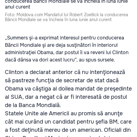
Foto: Moldova.com Mandatul lui Robert Zoellick la conducerea
Băncii Mondiale se va încheia în luna iunie anul curent
„Summers şi-a exprimat interesul pentru conducerea
Băncii Mondiale şi are deja susţinători în interiorul
administraţiei Obama, dar postul îi va reveni lui Clinton
dacă dânsa va dori acest lucru”, au spus sursele.
Clinton a declarat anterior că nu intenţionează
să pastreze funcţia de secretar de stat dacă
Obama va câştiga al doilea mandat de preşedinte
al SUA, dar a negat că ar fi interesată de postul
de la Banca Mondială.
Statele Unite ale Americii au promis să anunţe
cât mai curând un candidat pentru şefia BM, care
a fost deţinută mereu de un american. Oficiali din