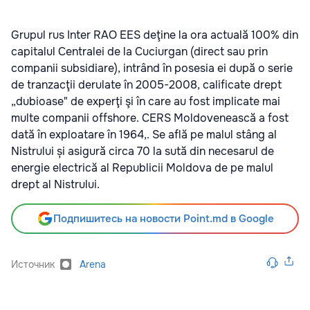
Grupul rus Inter RAO EES deţine la ora actuală 100% din
capitalul Centralei de la Cuciurgan (direct sau prin
companii subsidiare), intrând în posesia ei după o serie
de tranzacţii derulate în 2005-2008, calificate drept
„dubioase" de experţi şi în care au fost implicate mai
multe companii offshore. CERS Moldovenească a fost
dată în exploatare în 1964,. Se află pe malul stâng al
Nistrului și asigură circa 70 la sută din necesarul de
energie electrică al Republicii Moldova de pe malul
drept al Nistrului.
Подпишитесь на новости Point.md в Google
Источник
Arena