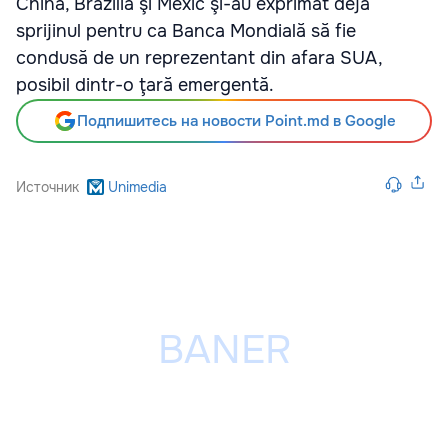
China, Brazilia şi Mexic şi-au exprimat deja
sprijinul pentru ca Banca Mondială să fie
condusă de un reprezentant din afara SUA,
posibil dintr-o ţară emergentă.
Подпишитесь на новости Point.md в Google
Источник
Unimedia