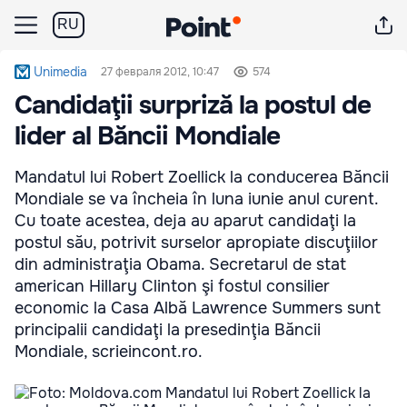
RU
Unimedia
27 февраля 2012, 10:47
574
Candidaţii surpriză la postul de
lider al Băncii Mondiale
Mandatul lui Robert Zoellick la conducerea Băncii
Mondiale se va încheia în luna iunie anul curent.
Cu toate acestea, deja au aparut candidaţi la
postul său, potrivit surselor apropiate discuţiilor
din administraţia Obama. Secretarul de stat
american Hillary Clinton şi fostul consilier
economic la Casa Albă Lawrence Summers sunt
principalii candidaţi la presedinţia Băncii
Mondiale, scrieincont.ro.