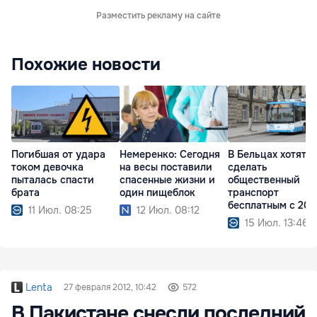
Разместить рекламу на сайте
Похожие новости
Погибшая от удара
Немеренко: Сегодня
В Бельцах хотят
током девочка
на весы поставили
сделать
пыталась спасти
спасенные жизни и
общественный
брата
один пищеблок
транспорт
бесплатным с 202
11 Июл. 08:25
12 Июл. 08:12
года
15 Июл. 13:46
Lenta
27 февраля 2012, 10:42
572
В Пакистане снесли последний