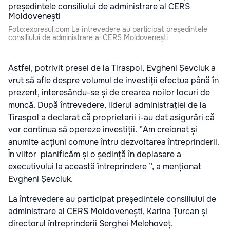
Foto:expresul.com La întrevedere au participat președintele
consiliului de administrare al CERS Moldovenești
Astfel, potrivit presei de la Tiraspol, Evgheni Șevciuk a
vrut să afle despre volumul de investiții efectua până în
prezent, interesându-se și de crearea noilor locuri de
muncă. După întrevedere, liderul administrației de la
Tiraspol a declarat că proprietarii i-au dat asigurări că
vor continua să opereze investiții. ”Am creionat și
anumite acțiuni comune întru dezvoltarea întreprinderii.
În viitor planificăm și o ședință în deplasare a
executivului la această întreprindere ”, a menționat
Evgheni Șevciuk.
La întrevedere au participat președintele consiliului de
administrare al CERS Moldovenești, Karina Țurcan și
directorul întreprinderii Serghei Melehoveț.