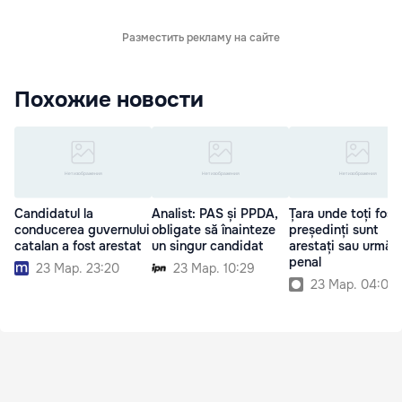
Разместить рекламу на сайте
Похожие новости
Candidatul la
Analist: PAS și PPDA,
Țara unde toți foști
conducerea guvernului
obligate să înainteze
președinți sunt
catalan a fost arestat
un singur candidat
arestați sau urmări
penal
23 Мар. 23:20
23 Мар. 10:29
23 Мар. 04:00