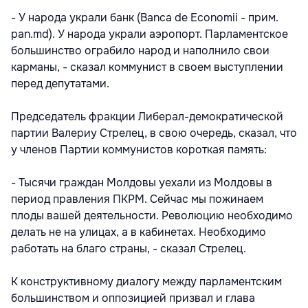
- У народа украли банк (Banca de Economii - прим.
pan.md). У народа украли аэропорт. Парламентское
большинство ограбило народ и наполнило свои
карманы, - сказал коммунист в своем выступлении
перед депутатами.
Председатель фракции Либерал-демократической
партии Валериу Стрелец, в свою очередь, сказал, что
у членов Партии коммунистов короткая память:
- Тысячи граждан Молдовы уехали из Молдовы в
период правления ПКРМ. Сейчас мы пожинаем
плоды вашей деятельности. Революцию необходимо
делать не на улицах, а в кабинетах. Необходимо
работать на благо страны, - сказал Стрелец.
К конструктивному диалогу между парламентским
большинством и оппозицией призвал и глава