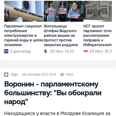
Парламент сократил
Жительницы
НСГ просит
потребление
Штефан-Водского
парламент отлож
электроэнергии и
района вышли на
рассмотрение
горячей воды в целях
протест против
поправок к
экономии
закрытия роддома
Избирательному
кодексу
2 дня назад
30 Июл. 14:23
29 Июл. 16:33
Pan
26 сентября 2013, 11:03
1 643
Воронин - парламентскому
большинству: "Вы обокрали
народ"
Находящаяся у власти в Молдове Коалиция за