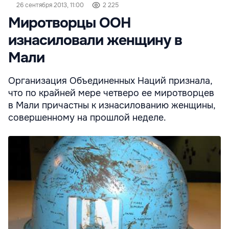
26 сентября 2013, 11:00
2 225
Миротворцы ООН
изнасиловали женщину в
Мали
Организация Объединенных Наций признала,
что по крайней мере четверо ее миротворцев
в Мали причастны к изнасилованию женщины,
совершенному на прошлой неделе.