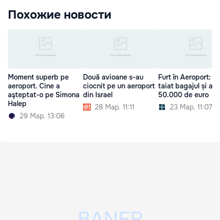
Похожие новости
Moment superb pe
Două avioane s-au
Furt în Aeroport: A
aeroport. Cine a
ciocnit pe un aeroport
taiat bagajul și a f
aşteptat-o pe Simona
din Israel
50.000 de euro
Halep
28 Мар. 11:11
23 Мар. 11:07
29 Мар. 13:06