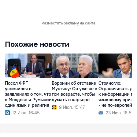
Разместить рекламу на сайте
Похожие новости
Посол ФРГ
Воронин об отставке
Стояногло:
усомнился в
Мунтяну: Он уже не в
Ограничивать до
заявлениях о том, что
том возрасте, чтобы
к информации по
в Молдове и Румынии
думать о карьере
языковому призн
один язык и религия
- не по-европейс
9 Июл. 15:47
12 Июл. 16:45
23 Июл. 16:52