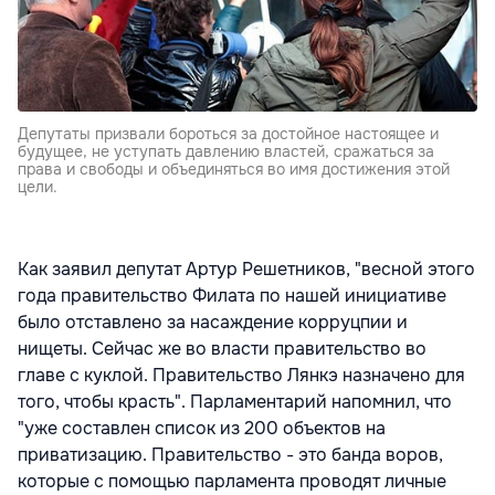
Депутаты призвали бороться за достойное настоящее и
будущее, не уступать давлению властей, сражаться за
права и свободы и объединяться во имя достижения этой
цели.
Как заявил депутат Артур Решетников, "весной этого
года правительство Филата по нашей инициативе
было отставлено за насаждение корруцпии и
нищеты. Сейчас же во власти правительство во
главе с куклой. Правительство Лянкэ назначено для
того, чтобы красть". Парламентарий напомнил, что
"уже составлен список из 200 объектов на
приватизацию. Правительство - это банда воров,
которые с помощью парламента проводят личные