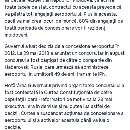
să devină rezident al Republicii Moldova, va achita
toate taxele de stat, contractul cu aceasta prevede că
va păstra toţi angajaţii aeroportului. Plus la aceasta,
dacă va mai crea locuri de muncă, 80% din angajaţii pe
toată perioada de concesionare vor fi rezidenţi
moldoveni.
Guvernul a luat decizia de a concesiona aeroportul în
2012. La 29 mai 2013 a anunţat un concurs, iar în august
concursul a fost câştigat de către o companie din
Habarovsk, Rusia, care urmează să administreze
aeroportul în următorii 49 de ani, transmite IPN.
Hotărârea Guvernului privind organizarea concursului a
fost contestată la Curtea Constituţională de către
deputaţii liberal-reformatori pe motiv că la 29 mai
executivul era în demisie şi nu putea lua astfel de
decizii. Curtea a suspendat acţiunea de concesionare a
aeroportului şi a activelor acestuia până va lua o
decizie.