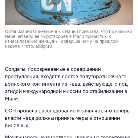
Организация Объединенных Наций признала, что по крайней
мере четверо ее миротворцев в Мали причастны к
изнасилованию женщины, совершенному на прошлой
неделе. Фото: allkipr.ru
Солдаты, подозреваемые в совершении
преступления, входят в состав полуторатысячного
воинского контингента из Чада, действующего под
эгидой международной миссии по стабилизации в
Мали.
ООН провела расследование и заявляет, что теперь
власти Чада должны принять меры в отношении
виновных.
Международные миротворцы вошли на территорию