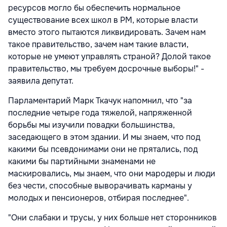
ресурсов могло бы обеспечить нормальное
существование всех школ в РМ, которые власти
вместо этого пытаются ликвидировать. Зачем нам
такое правительство, зачем нам такие власти,
которые не умеют управлять страной? Долой такое
правительство, мы требуем досрочные выборы!" -
заявила депутат.
Парламентарий Марк Ткачук напомнил, что "за
последние четыре года тяжелой, напряженной
борьбы мы изучили повадки большинства,
заседающего в этом здании. И мы знаем, что под
какими бы псевдонимами они не прятались, под
какими бы партийными знаменами не
маскировались, мы знаем, что они мародеры и люди
без чести, способные выворачивать карманы у
молодых и пенсионеров, отбирая последнее".
"Они слабаки и трусы, у них больше нет сторонников