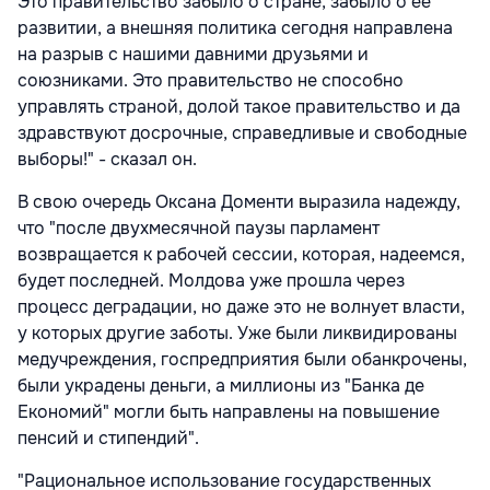
Это правительство забыло о стране, забыло о ее
развитии, а внешняя политика сегодня направлена
на разрыв с нашими давними друзьями и
союзниками. Это правительство не способно
управлять страной, долой такое правительство и да
здравствуют досрочные, справедливые и свободные
выборы!" - сказал он.
В свою очередь Оксана Доменти выразила надежду,
что "после двухмесячной паузы парламент
возвращается к рабочей сессии, которая, надеемся,
будет последней. Молдова уже прошла через
процесс деградации, но даже это не волнует власти,
у которых другие заботы. Уже были ликвидированы
медучреждения, госпредприятия были обанкрочены,
были украдены деньги, а миллионы из "Банка де
Економий" могли быть направлены на повышение
пенсий и стипендий".
"Рациональное использование государственных