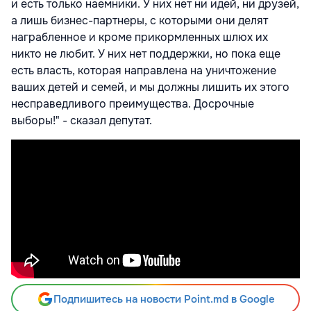
и есть только наемники. У них нет ни идей, ни друзей,
а лишь бизнес-партнеры, с которыми они делят
награбленное и кроме прикормленных шлюх их
никто не любит. У них нет поддержки, но пока еще
есть власть, которая направлена на уничтожение
ваших детей и семей, и мы должны лишить их этого
несправедливого преимущества. Досрочные
выборы!" - сказал депутат.
Подпишитесь на новости Point.md в Google