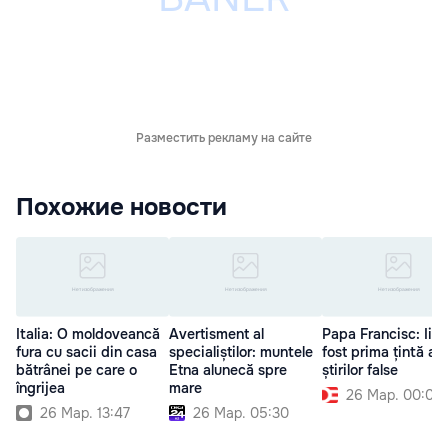
Разместить рекламу на сайте
Похожие новости
Italia: O moldoveancă
Avertisment al
Papa Francisc: Iisu
fura cu sacii din casa
specialiștilor: muntele
fost prima țintă a
bătrânei pe care o
Etna alunecă spre
știrilor false
îngrijea
mare
26 Мар. 00:00
26 Мар. 13:47
26 Мар. 05:30