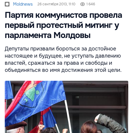
Moldnews
26 сентября 2013, 11:10
1 646
Партия коммунистов провела
первый протестный митинг у
парламента Молдовы
Депутаты призвали бороться за достойное
настоящее и будущее, не уступать давлению
властей, сражаться за права и свободы и
объединяться во имя достижения этой цели.