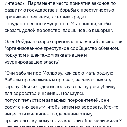
интересы. Парламент вместо принятия законов по
развитию государства и борьбы с преступностью,
принимает решения, которым крадет
государственное имущество. Мы пришли, чтобы
сказать долой воровство, даешь новые выборы!".
Олег Рейдман охарактеризовал правящий альянс как
"организованное преступное сообщество обманом,
подкупом и шантажом захватившее и
узурпировавшее власть".
"Они забыли про Молдову, как свою мать родную.
Забыли про ее жизнь и про вас, населяющих эту
страну. Они сегодня используют нашу республику
для воровства и наживы. Пользуясь
попустительством западных покровителей, они
сосут с них деньги, чтобы затем их воровать. Кто-то
видел эти миллионы, подаренные этому
правительству, кому-то из вас они облегчили жизнь?