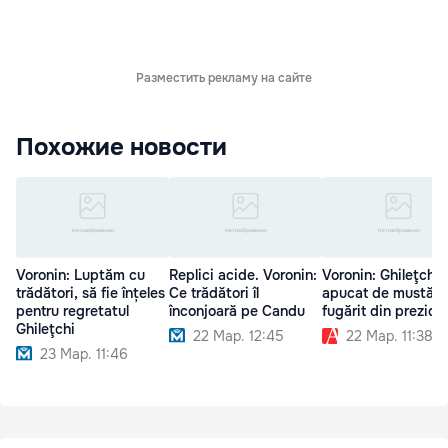
Разместить рекламу на сайте
Похожие новости
Voronin: Luptăm cu
Replici acide. Voronin:
Voronin: Ghileţchi,
trădători, să fie înțeles
Ce trădători îl
apucat de mustăți 
pentru regretatul
înconjoară pe Candu
fugărit din prezidi
Ghileţchi
22 Мар. 12:45
22 Мар. 11:38
23 Мар. 11:46