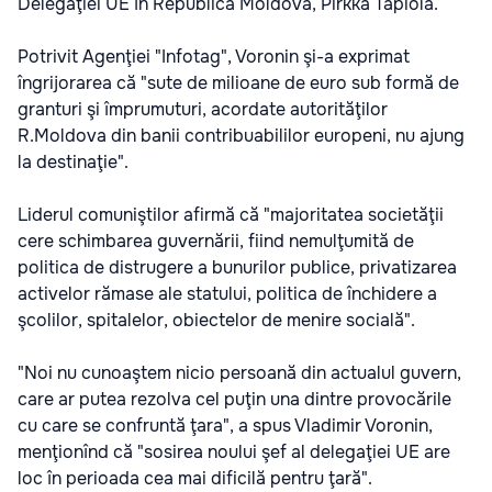
Delegaţiei UE în Republica Moldova, Pirkka Tapiola.
Potrivit Agenţiei "Infotag", Voronin şi-a exprimat
îngrijorarea că "sute de milioane de euro sub formă de
granturi şi împrumuturi, acordate autorităţilor
R.Moldova din banii contribuabililor europeni, nu ajung
la destinaţie".
Liderul comuniştilor afirmă că "majoritatea societăţii
cere schimbarea guvernării, fiind nemulţumită de
politica de distrugere a bunurilor publice, privatizarea
activelor rămase ale statului, politica de închidere a
şcolilor, spitalelor, obiectelor de menire socială".
"Noi nu cunoaştem nicio persoană din actualul guvern,
care ar putea rezolva cel puţin una dintre provocările
cu care se confruntă ţara", a spus Vladimir Voronin,
menţionînd că "sosirea noului şef al delegaţiei UE are
loc în perioada cea mai dificilă pentru ţară".