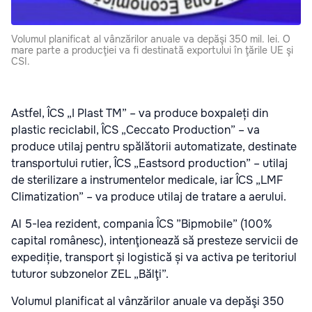
Volumul planificat al vânzărilor anuale va depăşi 350 mil. lei. O
mare parte a producţiei va fi destinată exportului în ţările UE şi
CSI.
Astfel, ÎCS „I Plast TM” – va produce boxpaleți din
plastic reciclabil, ÎCS „Ceccato Production” – va
produce utilaj pentru spălătorii automatizate, destinate
transportului rutier, ÎCS „Eastsord production” – utilaj
de sterilizare a instrumentelor medicale, iar ÎCS „LMF
Climatization” – va produce utilaj de tratare a aerului.
Al 5-lea rezident, compania ÎCS ”Bipmobile” (100%
capital românesc), intenţionează să presteze servicii de
expediție, transport și logistică și va activa pe teritoriul
tuturor subzonelor ZEL „Bălţi”.
Volumul planificat al vânzărilor anuale va depăşi 350