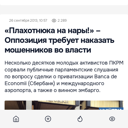
26 сентября 2013, 10:57
2 289
«Плахотнюка на нары!» –
Oппозиция требует наказать
мошенников во власти
Несколько десятков молодых активистов ПКРМ
сорвали публичные парламентские слушания
по вопросу сделки о приватизации Banca de
Economii (Сбербанк) и международного
аэропорта, а также о винном эмбарго.