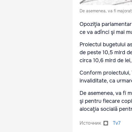
De asemenea, va fi majorată
Opoziţia parlamentară 
ce va adînci şi mai m
Proiectul bugetului a
de peste 10,5 mlrd de 
circa 10,6 mlrd de le
Conform proiectului, î
invaliditate, ca urma
De asemenea, va fi ma
şi pentru fiecare copi
alocaţia socială pentr
Источник
Tv7