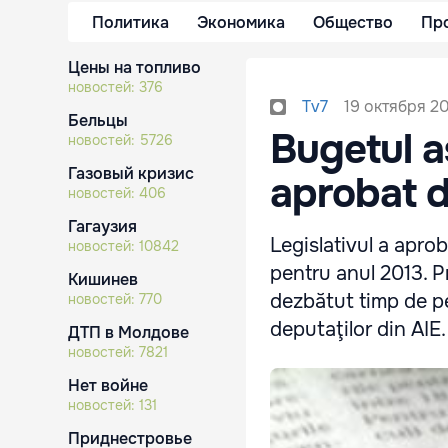
Политика
Экономика
Общество
Пр
Цены на топливо
новостей:
376
19 октября 20
Tv7
Бельцы
Bugetul a
новостей:
5726
Газовый кризис
aprobat d
новостей:
406
Гагаузия
Legislativul a aprob
новостей:
10842
pentru anul 2013. Pr
Кишинев
dezbătut timp de pe
новостей:
770
deputaţilor din AIE.
ДТП в Молдове
новостей:
7821
Нет войне
новостей:
131
Приднестровье