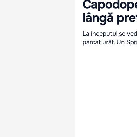
Capodoper
lângă pret
La începutul se ve
parcat urât. Un Spri