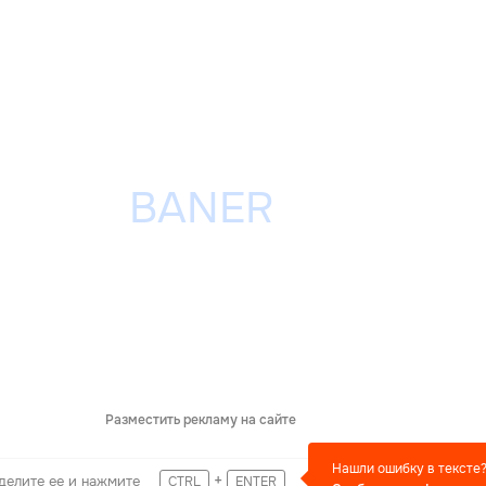
Разместить рекламу на сайте
Нашли ошибку в тексте
+
делите ее и нажмите
CTRL
ENTER