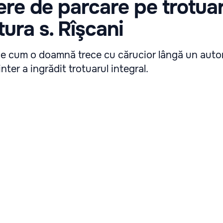
e de parcare pe trotua
ura s. Rîşcani
de cum o doamnă trece cu cărucior lângă un auto
nter a ingrădit trotuarul integral.