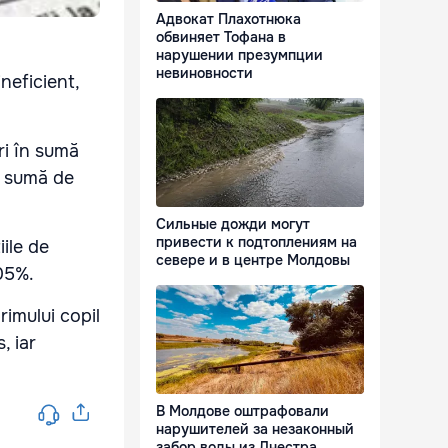
Адвокат Плахотнюка
обвиняет Тофана в
нарушении презумпции
невиновности
ineficient,
ri în sumă
în sumă de
Сильные дожди могут
привести к подтоплениям на
iile de
севере и в центре Молдовы
,05%.
imului copil
, iar
В Молдове оштрафовали
нарушителей за незаконный
забор воды из Днестра