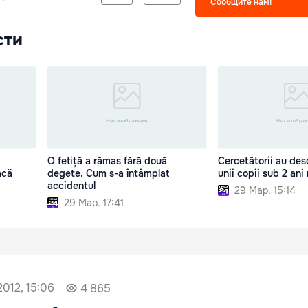
Сообщите нам!
сти
O fetiță a rămas fără două
Cercetătorii au des
acă
degete. Cum s-a întâmplat
unii copii sub 2 ani
accidentul
29 Мар. 15:14
29 Мар. 17:41
2012, 15:06
4 865