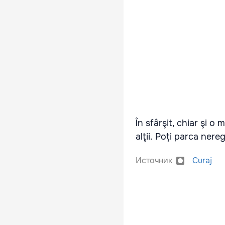
În sfârşit, chiar şi o
alţii.
Poţi parca nereg
Источник
Curaj