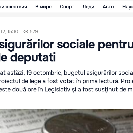
оисшествия
В мире
Спорт
Леди
Авто
Нау
12, 15:10
579
sigurărilor sociale pentr
e deputati
at astăzi, 19 octombrie, bugetul asigurărilor socia
oiectul de lege a fost votat în primă lectură. Proi
ste două ore în Legislativ şi a fost susţinut de m