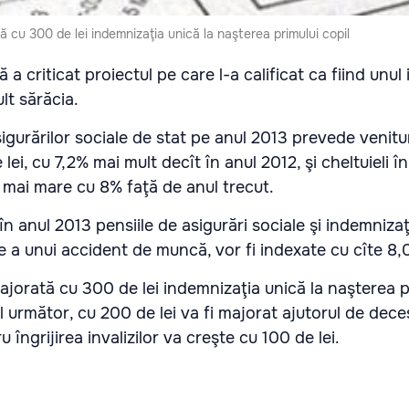
 cu 300 de lei indemnizaţia unică la naşterea primului copil
a criticat proiectul pe care l-a calificat ca fiind unul 
ult sărăcia.
sigurărilor sociale de stat pe anul 2013 prevede venitu
lei, cu 7,2% mai mult decît în anul 2012, şi cheltuieli 
i, mai mare cu 8% faţă de anul trecut.
n anul 2013 pensiile de asigurări sociale şi indemnizaţ
re a unui accident de muncă, vor fi indexate cu cîte 8
jorată cu 300 de lei indemnizaţia unică la naşterea pr
l următor, cu 200 de lei va fi majorat ajutorul de deces
u îngrijirea invalizilor va creşte cu 100 de lei.