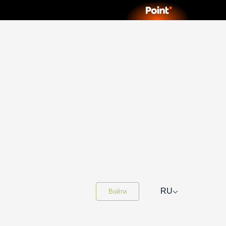
⌵
RU
Войти