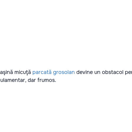
 maşină micuţă
parcată grosolan
devine un obstacol pe
ulamentar, dar frumos.