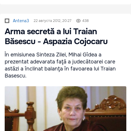
Antena3
22 августа 2012, 20:27
438
Arma secretă a lui Traian
Băsescu - Aspazia Cojocaru
În emisiunea Sinteza Zilei, Mihai Gîdea a
prezentat adevarata faţă a judecătoarei care
astăzi a înclinat balanţa în favoarea lui Traian
Basescu.