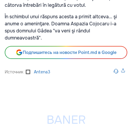
câtorva întrebări în legătură cu votul.
În schimbul unui răspuns acesta a primit altceva... şi
anume o ameninţare. Doamna Aspazia Cojocaru i-a
spus domnului Gâdea "va veni şi rândul
dumneavoastră".
Подпишитесь на новости Point.md в Google
Источник
Antena3