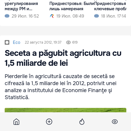
урегулирования
Приднестровья: Были
Приднестровья -
между РМ и
лишь намерения
ключевые пробле
Приднестровьем
29 Июл. 16:52
19 Июл. 08:49
18 Июл. 17:14
Eco
22 августа 2012, 19:37
619
Seceta a păgubit agricultura cu
1,5 miliarde de lei
Pierderile în agricultură cauzate de secetă se
cifrează la 1,5 miliarde lei în 2012, potrivit unei
analize a Institutului de Economie Finanţe şi
Statistică.