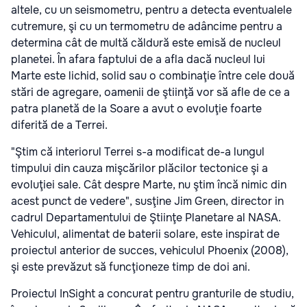
altele, cu un seismometru, pentru a detecta eventualele
cutremure, şi cu un termometru de adâncime pentru a
determina cât de multă căldură este emisă de nucleul
planetei. În afara faptului de a afla dacă nucleul lui
Marte este lichid, solid sau o combinaţie între cele două
stări de agregare, oamenii de ştiinţă vor să afle de ce a
patra planetă de la Soare a avut o evoluţie foarte
diferită de a Terrei.
"Ştim că interiorul Terrei s-a modificat de-a lungul
timpului din cauza mişcărilor plăcilor tectonice şi a
evoluţiei sale. Cât despre Marte, nu ştim încă nimic din
acest punct de vedere", susţine Jim Green, director in
cadrul Departamentului de Ştiinţe Planetare al NASA.
Vehiculul, alimentat de baterii solare, este inspirat de
proiectul anterior de succes, vehiculul Phoenix (2008),
şi este prevăzut să funcţioneze timp de doi ani.
Proiectul InSight a concurat pentru granturile de studiu,