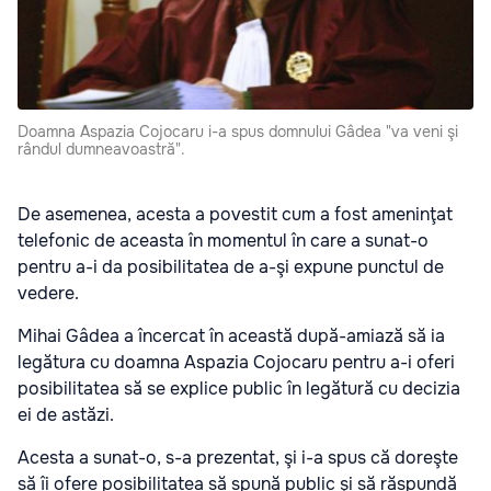
Doamna Aspazia Cojocaru i-a spus domnului Gâdea "va veni şi
rândul dumneavoastră".
De asemenea, acesta a povestit cum a fost ameninţat
telefonic de aceasta în momentul în care a sunat-o
pentru a-i da posibilitatea de a-şi expune punctul de
vedere.
Mihai Gâdea a încercat în această după-amiază să ia
legătura cu doamna Aspazia Cojocaru pentru a-i oferi
posibilitatea să se explice public în legătură cu decizia
ei de astăzi.
Acesta a sunat-o, s-a prezentat, şi i-a spus că doreşte
să îi ofere posibilitatea să spună public şi să răspundă