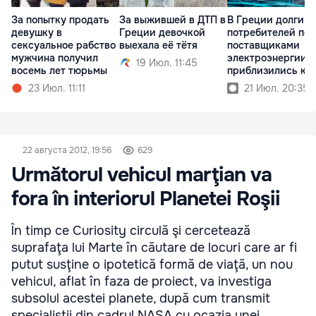
За попытку продать
За выжившей в ДТП в
В Греции долги
девушку в
Греции девочкой
потребителей пе
сексуальное рабство
выехала её тётя
поставщиками
мужчина получил
электроэнергии
19 Июл. 11:45
восемь лет тюрьмы
приблизились к 
млрд
23 Июл. 11:11
21 Июл. 20:35
22 августа 2012, 19:56
629
Următorul vehicul marţian va
fora în interiorul Planetei Roşii
În timp ce Curiosity circulă şi cercetează
suprafaţa lui Marte în căutare de locuri care ar fi
putut susţine o ipotetică formă de viaţă, un nou
vehicul, aflat în faza de proiect, va investiga
subsolul acestei planete, după cum transmit
specialiştii din cadrul NASA cu ocazia unei