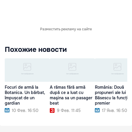
Разместить рекламу на сайте
Похожие новости
Focuri de armă la
A rămas fără armă
România: Două
Botanica. Un bărbat,
după ce a luat cu
propuneri ale lui
împușcat de un
maşina sa un pasager
Băsescu la funcția
gardian
beat
premier
10 Фев. 16:50
9 Фев. 11:45
17 Янв. 16:50