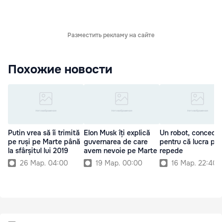
Разместить рекламу на сайте
Похожие новости
Putin vrea să îi trimită
Elon Musk îți explică
Un robot, concedia
pe ruși pe Marte până
guvernarea de care
pentru că lucra pr
la sfârșitul lui 2019
avem nevoie pe Marte
repede
26 Мар. 04:00
19 Мар. 00:00
16 Мар. 22:40