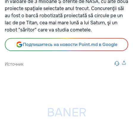
în valoare de 3 milioane $ oferite de NASA, cu alte două
proiecte spaţiale selectate anul trecut. Concurenţii săi
au fost o barcă robotizată proiectată să circule pe un
lac de pe Titan, cea mai mare lună a lui Saturn, şi un
robot "săritor" care va studia cometele.
Подпишитесь на новости Point.md в Google
Источник