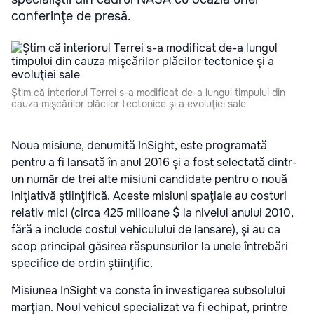
conferinţe de presă.
Ştim că interiorul Terrei s-a modificat de-a lungul timpului din
cauza mişcărilor plăcilor tectonice şi a evoluţiei sale
Noua misiune, denumită InSight, este programată
pentru a fi lansată în anul 2016 şi a fost selectată dintr-
un număr de trei alte misiuni candidate pentru o nouă
iniţiativă ştiinţifică. Aceste misiuni spaţiale au costuri
relativ mici (circa 425 milioane $ la nivelul anului 2010,
fără a include costul vehiculului de lansare), şi au ca
scop principal găsirea răspunsurilor la unele întrebări
specifice de ordin ştiinţific.
Misiunea InSight va consta în investigarea subsolului
marţian. Noul vehicul specializat va fi echipat, printre