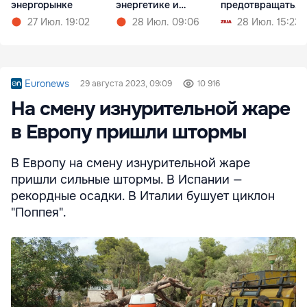
энергорынке
энергетике и
предотвращать
гидрологии
кризисы
27 Июл. 19:02
28 Июл. 09:06
28 Июл. 15:23
Euronews
29 августа 2023, 09:09
10 916
На смену изнурительной жаре
в Европу пришли штормы
В Европу на смену изнурительной жаре
пришли сильные штормы. В Испании —
рекордные осадки. В Италии бушует циклон
"Поппея".