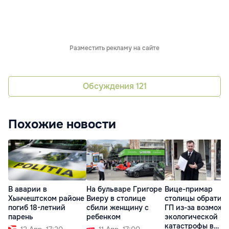
Разместить рекламу на сайте
Обсуждения
121
Похожие новости
В аварии в
На бульваре Григоре
Вице-примар
Хынчештском районе
Виеру в столице
столицы обратилс
погиб 18-летний
сбили женщину с
ГП из-за возможн
парень
ребенком
экологической
катастрофы в