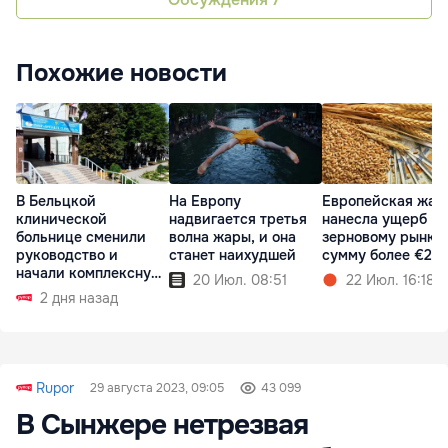
Похожие новости
В Бельцкой
На Европу
Европейская жар
клинической
надвигается третья
нанесла ущерб
больнице сменили
волна жары, и она
зерновому рынку 
руководство и
станет наихудшей
сумму более €2 
начали комплексную
20 Июл. 08:51
22 Июл. 16:18
проверку
2 дня назад
Rupor
29 августа 2023, 09:05
43 099
В Сынжере нетрезвая