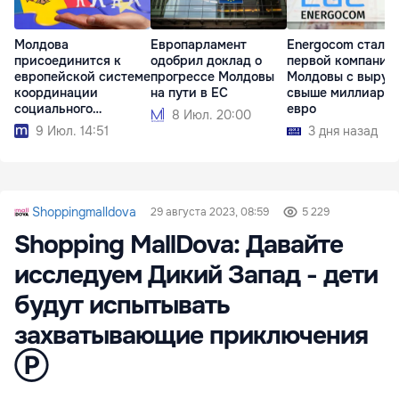
Молдова
Европарламент
Energocom стала
присоединится к
одобрил доклад о
первой компание
европейской системе
прогрессе Молдовы
Молдовы с выруч
координации
на пути в ЕС
свыше миллиард
социального
евро
8 Июл. 20:00
обеспечения
9 Июл. 14:51
3 дня назад
Shoppingmalldova
29 августа 2023, 08:59
5 229
Shopping MallDova: Давайте
исследуем Дикий Запад - дети
будут испытывать
захватывающие приключения
Ⓟ