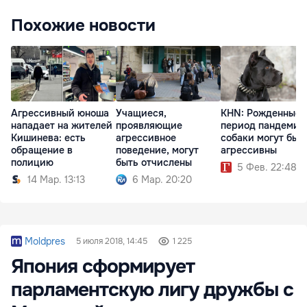
Похожие новости
Агрессивный юноша
Учащиеся,
KHN: Рожденные 
нападает на жителей
проявляющие
период пандемии
Кишинева: есть
агрессивное
собаки могут быт
обращение в
поведение, могут
агрессивны
полицию
быть отчислены
5 Фев. 22:48
14 Мар. 13:13
6 Мар. 20:20
Moldpres
5 июля 2018, 14:45
1 225
Япония сформирует
парламентскую лигу дружбы с