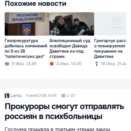
Похожие новости
Генпрокуратура
Апелляционный суд
Григорчук расска
добилась изменений
освободил Давида
о планируемом
по 9 из 38
Давитяна из-под
покушении на
"политических дел"
стражи
Давитяна
9 Июн. 13:45
4 Июн. 14:05
18 Июн. 21:44
Lenta
5 июля 2018, 14:55
2 127
Прокуроры смогут отправлять
россиян в психбольницы
Госдума приняла в третьем чтении закон,