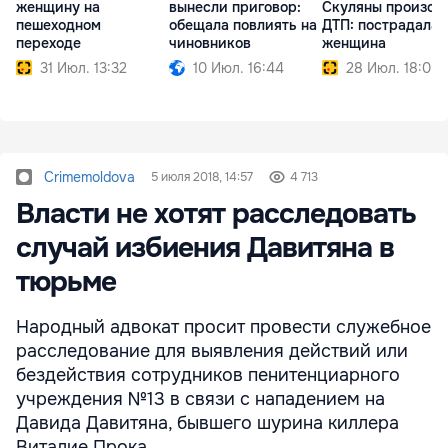
женщину на
вынесли приговор:
Скуляны произош
пешеходном
обещала повлиять на
ДТП: пострадала
переходе
чиновников
женщина
31 Июл. 13:32
10 Июл. 16:44
28 Июл. 18:05
Crimemoldova
5 июля 2018, 14:57
4 713
Власти не хотят расследовать
случай избиения Давитяна в
тюрьме
Народный адвокат просит провести служебное
расследование для выявления действий или
бездействия сотрудников пенитенциарного
учреждения №13 в связи с нападением на
Давида Давитяна, бывшего шурина киллера
Виталие Прока.