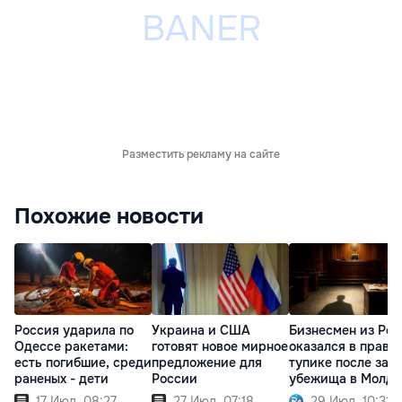
Разместить рекламу на сайте
Похожие новости
Россия ударила по
Украина и США
Бизнесмен из Ро
Одессе ракетами:
готовят новое мирное
оказался в право
есть погибшие, среди
предложение для
тупике после зап
раненых - дети
России
убежища в Молдо
17 Июл. 08:27
27 Июл. 07:18
29 Июл. 10:31