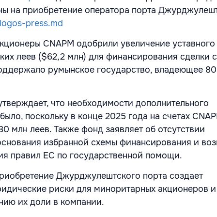
ны на приобретение оператора порта Джурджулешт
logos-press.md
акционеры CNAPM одобрили увеличение уставного
ских леев ($62,2 млн) для финансирования сделки
поддержало румынское государство, владеющее 8
a утверждает, что необходимости дополнительного
было, поскольку в конце 2025 года на счетах CNA
80 млн леев. Также фонд заявляет об отсутствии
основания избранной схемы финансирования и во
ния правил ЕС по государственной помощи.
приобретение Джурджулештского порта создает
ридические риски для миноритарных акционеров и
нию их доли в компании.