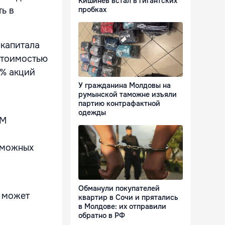
Кишинёв встал в гигантских
ь в
пробках
 капитала
 стоимостью
0% акций
У гражданина Молдовы на
румынской таможне изъяли
партию контрафактной
одежды
PM
зможных
Обманули покупателей
 может
квартир в Сочи и прятались
в Молдове: их отправили
обратно в РФ