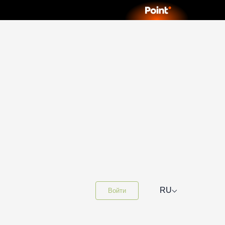
⌵
RU
Войти