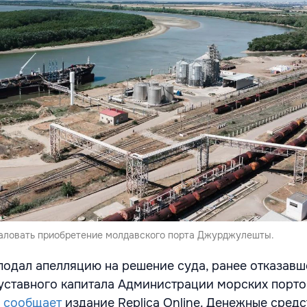
аловать приобретение молдавского порта Джурджулешты.
 подал апелляцию на решение суда, ранее отказавш
уставного капитала Администрации морских порто
,
сообщает
издание Replica Online. Денежные сред