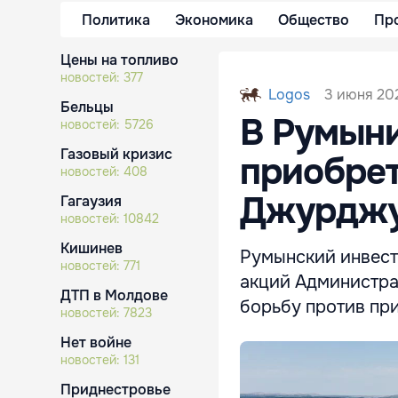
Политика
Экономика
Общество
Пр
Цены на топливо
новостей:
377
3 июня 202
Logos
Бельцы
В Румын
новостей:
5726
Газовый кризис
приобрет
новостей:
408
Джурдж
Гагаузия
новостей:
10842
Кишинев
Румынский инвест
новостей:
771
акций Администра
ДТП в Молдове
борьбу против пр
новостей:
7823
Нет войне
новостей:
131
Приднестровье