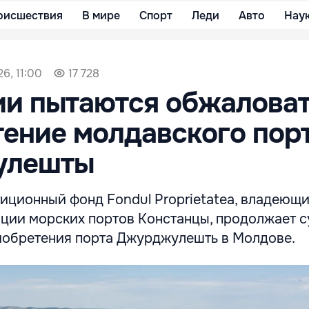
оисшествия
В мире
Спорт
Леди
Авто
Нау
6, 11:00
17 728
ии пытаются обжалова
ение молдавского пор
улешты
иционный фонд Fondul Proprietatea, владеющ
ции морских портов Констанцы, продолжает 
иобретения порта Джурджулешть в Молдове.