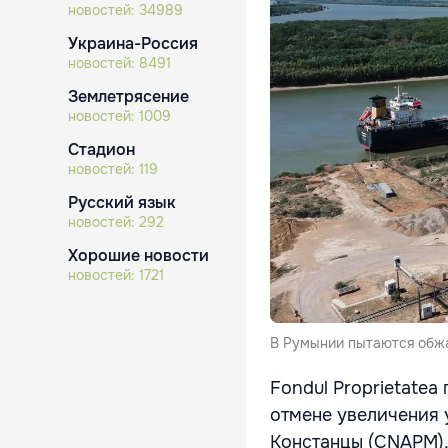
новостей:
34989
Украина-Россия
новостей:
8491
Землетрясение
новостей:
1009
Стадион
новостей:
119
Русский язык
новостей:
292
Хорошие новости
новостей:
1721
В Румынии пытаются обж
Fondul Proprietatea
отмене увеличения 
Констанцы (CNAPM)