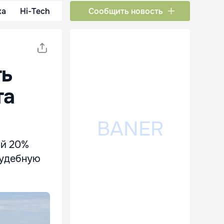
ка
Hi-Tech
Сообщить новость
ть
та
ий 20%
судебную