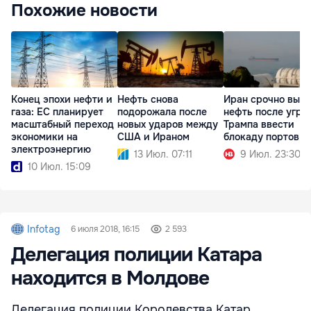
Похожие новости
Конец эпохи нефти и
Нефть снова
Иран срочно выво
газа: ЕС планирует
подорожала после
нефть после угро
масштабный переход
новых ударов между
Трампа ввести
экономики на
США и Ираном
блокаду портов
электроэнергию
13 Июл. 07:11
9 Июл. 23:30
10 Июл. 15:09
Infotag
6 июля 2018, 16:15
2 593
Делегация полиции Катара
находится в Молдове
Делегация полиции Королевства Катар