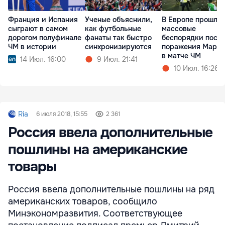
Франция и Испания
Ученые объяснили,
В Европе прошли
сыграют в самом
как футбольные
массовые
дорогом полуфинале
фанаты так быстро
беспорядки посл
ЧМ в истории
синхронизируются
поражения Марок
в матче ЧМ
14 Июл. 16:00
9 Июл. 21:41
10 Июл. 16:26
Ria
6 июля 2018, 15:55
2 361
Россия ввела дополнительные
пошлины на американские
товары
Россия ввела дополнительные пошлины на ряд
американских товаров, сообщило
Минэкономразвития. Соответствующее