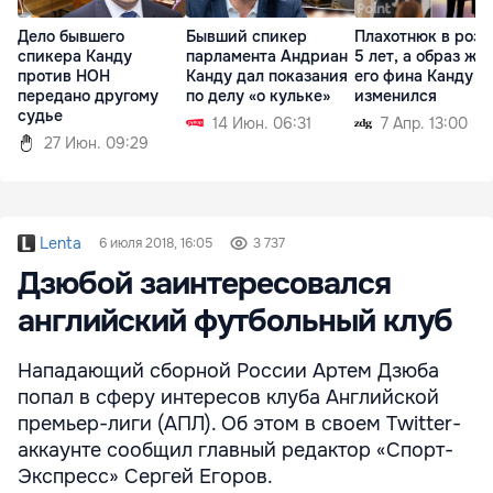
Дело бывшего
Бывший спикер
Плахотнюк в розы
спикера Канду
парламента Андриан
5 лет, а образ жи
против НОН
Канду дал показания
его фина Канду н
передано другому
по делу «о кульке»
изменился
судье
14 Июн. 06:31
7 Апр. 13:00
27 Июн. 09:29
Lenta
6 июля 2018, 16:05
3 737
Дзюбой заинтересовался
английский футбольный клуб
Нападающий сборной России Артем Дзюба
попал в сферу интересов клуба Английской
премьер-лиги (АПЛ). Об этом в своем Twitter-
аккаунте сообщил главный редактор «Спорт-
Экспресс» Сергей Егоров.