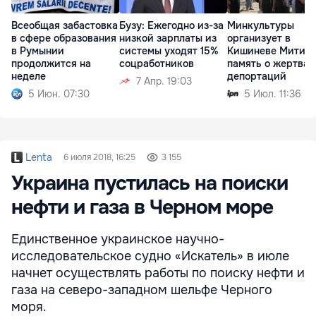
Всеобщая забастовка
Бузу: Ежегодно из-за
Минкультуры
в сфере образования
низкой зарплаты из
организует в
в Румынии
системы уходят 15%
Кишиневе Митинг
продолжится на
соцработников
память о жертвах
неделе
депортаций
7 Апр. 19:03
5 Июн. 07:30
5 Июл. 11:36
Lenta
6 июля 2018, 16:25
3 155
Украина пустилась на поиски
нефти и газа в Черном море
Единственное украинское научно-
исследовательское судно «Искатель» в июле
начнет осуществлять работы по поиску нефти и
газа на северо-западном шельфе Черного
моря.