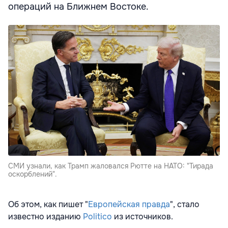
операций на Ближнем Востоке.
СМИ узнали, как Трамп жаловался Рютте на НАТО: "Тирада
оскорблений".
Об этом, как пишет "
Европейская правда
", стало
известно изданию
Politico
из источников.