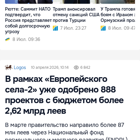
Рютте: Саммит НАТО
Трамп анонсировал
У Трампа готовятс
подтвердит, что
отмену санкций США
боям с Ираном за
Россия представляет
против Турции
Ормузский проли
собой долгосрочную
7 Июл. 23:27
8 Июл. 09:47
угрозу
8 Июл. 09:36
Logos
10 апреля 2026, 10:14
6 842
В рамках «Европейского
села-2» уже одобрено 888
проектов с бюджетом более
2,62 млрд леев
В марте правительство направило более 87
млн леев через Национальный фонд