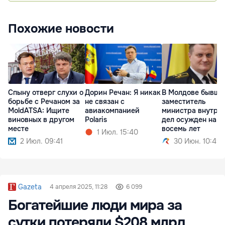
Похожие новости
Спыну отверг слухи о
Дорин Речан: Я никак
В Молдове бывши
борьбе с Речаном за
не связан с
заместитель
MoldATSA: Ищите
авиакомпанией
министра внутре
виновных в другом
Polaris
дел осужден на
месте
восемь лет
1 Июл. 15:40
2 Июл. 09:41
30 Июн. 10:49
Gazeta
4 апреля 2025, 11:28
6 099
Богатейшие люди мира за
сутки потеряли $208 млрд