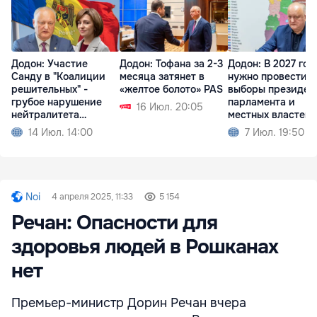
Додон: Участие
Додон: Тофана за 2-3
Додон: В 2027 год
Санду в "Коалиции
месяца затянет в
нужно провести
решительных" -
«желтое болото» PAS
выборы президен
грубое нарушение
парламента и
16 Июл. 20:05
нейтралитета
местных властей
Молдовы
14 Июл. 14:00
7 Июл. 19:50
Noi
4 апреля 2025, 11:33
5 154
Речан: Опасности для
здоровья людей в Рошканах
нет
Премьер-министр Дорин Речан вчера