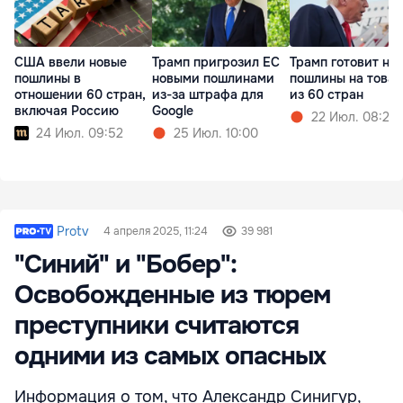
США ввели новые
Трамп пригрозил ЕС
Трамп готовит но
пошлины в
новыми пошлинами
пошлины на това
отношении 60 стран,
из-за штрафа для
из 60 стран
включая Россию
Google
22 Июл. 08:20
24 Июл. 09:52
25 Июл. 10:00
Protv
4 апреля 2025, 11:24
39 981
"Синий" и "Бобер":
Освобожденные из тюрем
преступники считаются
одними из самых опасных
Информация о том, что Александр Синигур,