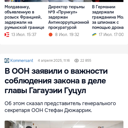
Молдаванку,
Директор тюрьмы
В Германии
объявленную в
№9 «Прункул»
задержали
розыск Францией,
задержан
гражданина Молд
задержали на
Антикоррупционной
за шпионаж с
румынской границе
прокуратурой
помощью дрона
13 Июл. 15:37
8 Июл. 19:32
17 Июл. 17:00
Kommersant
4 апреля 2025, 11:16
22 855
В ООН заявили о важности
соблюдения закона в деле
главы Гагаузии Гуцул
Об этом сказал представитель генерального
секретаря ООН Стефан Дюжаррик.