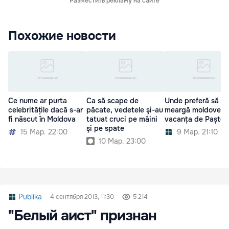
Разместить рекламу на сайте
Похожие новости
Ce nume ar purta
Ca să scape de
Unde preferă să
celebritățile dacă s-ar
păcate, vedetele şi-au
meargă moldovenii
fi născut în Moldova
tatuat cruci pe mâini
vacanța de Paște
şi pe spate
15 Мар. 22:00
9 Мар. 21:10
10 Мар. 23:00
Publika
4 сентября 2013, 11:30
5 214
"Белый аист" признан