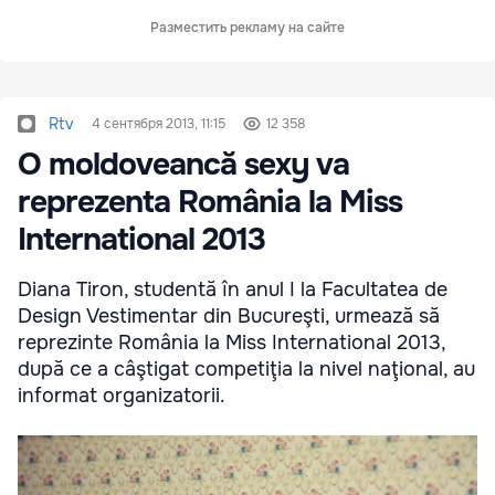
Разместить рекламу на сайте
Rtv
4 сентября 2013, 11:15
12 358
O moldoveancă sexy va
reprezenta România la Miss
International 2013
Diana Tiron, studentă în anul I la Facultatea de
Design Vestimentar din Bucureşti, urmează să
reprezinte România la Miss International 2013,
după ce a câştigat competiţia la nivel naţional, au
informat organizatorii.