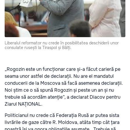
Liberalul reformator nu crede în posibilitatea deschiderii unor
consulate rusești la Tiraspol și Bălți.
„Rogozin este un funcționar care și-a făcut carieră pe
seama unor astfel de declarații. Nu are el mandatul
conducerii de la Moscova să facă asemenea declarații.
Noi știm ce o să spună Rogozin și peste un an și nu
trebuie să acordăm atenție”, a declarat Diacov pentru
Ziarul NAȚIONAL.
Politicianul nu crede că Federația Rusă ar putea sista
livrările de gaze către R. Moldova, atâta timp cât țara
noastră își va onora obligațiile asumate. „Trebuie să