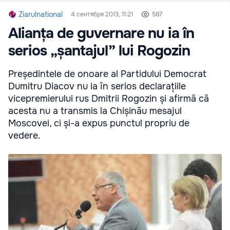
Ziarulnational
4 сентября 2013, 11:21
587
Alianța de guvernare nu ia în
serios „șantajul” lui Rogozin
Președintele de onoare al Partidului Democrat
Dumitru Diacov nu ia în serios declarațiile
vicepremierului rus Dmitrii Rogozin și afirmă că
acesta nu a transmis la Chișinău mesajul
Moscovei, ci și-a expus punctul propriu de
vedere.