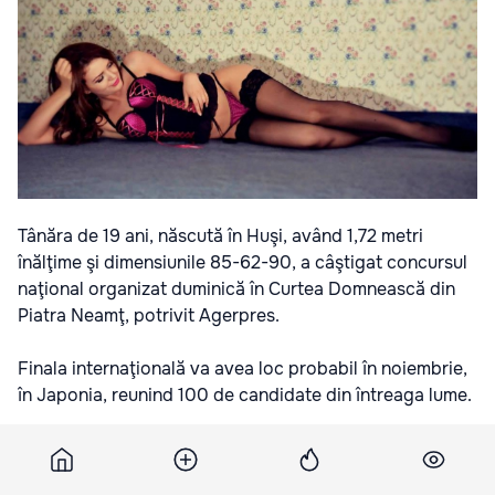
Tânăra de 19 ani, născută în Huşi, având 1,72 metri
înălţime şi dimensiunile 85-62-90, a câştigat concursul
naţional organizat duminică în Curtea Domnească din
Piatra Neamţ, potrivit Agerpres.
Finala internaţională va avea loc probabil în noiembrie,
în Japonia, reunind 100 de candidate din întreaga lume.
La Miss International România 2013 au participat 14
concurente, iar din juriu au făcut parte, printre alţii,