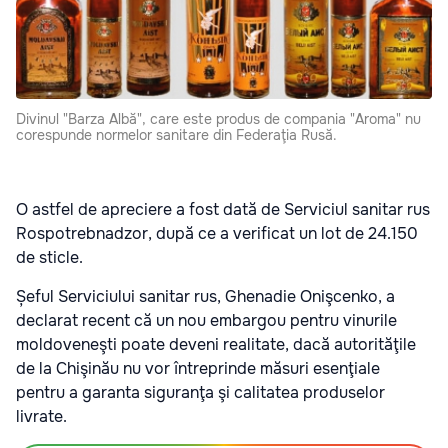
Divinul "Barza Albă", care este produs de compania "Aroma" nu
corespunde normelor sanitare din Federaţia Rusă.
O astfel de apreciere a fost dată de Serviciul sanitar rus
Rospotrebnadzor, după ce a verificat un lot de 24.150
de sticle.
Șeful Serviciului sanitar rus, Ghenadie Onişcenko, a
declarat recent că un nou embargou pentru vinurile
moldoveneşti poate deveni realitate, dacă autorităţile
de la Chişinău nu vor întreprinde măsuri esenţiale
pentru a garanta siguranţa şi calitatea produselor
livrate.