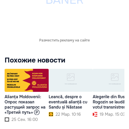
Разместить рекламу на сайте
Похожие новости
Alianța Moldovenii:
Leancă, despre o
Alegerile din Rusia
Опрос показал
eventuală alianță cu
Rogozin se laudă c
растущий запрос на
Sandu și Năstase
votul transnistrenil
«Третий путь» Ⓟ
22 Мар. 10:16
19 Мар. 15:03
25 Сен. 16:00