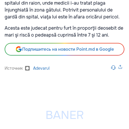
spitalul din raion, unde medicii i-au tratat plaga
înjunghiată în zona gâtului. Potrivit personalului de
gardă din spital, viaţa lui este în afara oricărui pericol.
Acesta este judecat pentru furt în proporţii deosebit de
mari şi riscă o pedeapsă cuprinsă între 7 şi 12 ani.
Подпишитесь на новости Point.md в Google
Источник
Adevarul