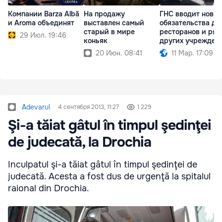
Компании Barza Albă
На продажу
ГНС вводит новы
и Aroma объединят
выставлен самый
обязательства дл
старый в мире
ресторанов и ряд
29 Июл. 19:46
коньяк
других учрежден
20 Июн. 08:41
11 Мар. 17:09
Adevarul
4 сентября 2013, 11:27
1 229
Şi-a tăiat gâtul în timpul şedinţei
de judecată, la Drochia
Inculpatul şi-a tăiat gâtul în timpul şedinţei de
judecată. Acesta a fost dus de urgenţă la spitalul
raional din Drochia.