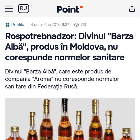
RU
Publika
4 сентября 2013, 11:37
713
Rospotrebnadzor: Divinul "Barza
Albă", produs în Moldova, nu
corespunde normelor sanitare
Divinul "Barza Albă", care este produs de
compania "Aroma" nu corespunde normelor
sanitare din Federaţia Rusă.