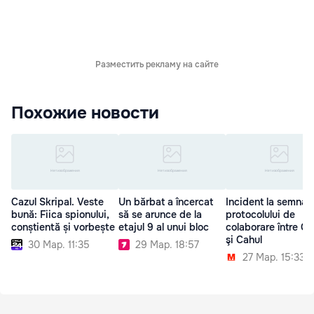
Разместить рекламу на сайте
Похожие новости
Cazul Skripal. Veste
Un bărbat a încercat
Incident la semnar
bună: Fiica spionului,
să se arunce de la
protocolului de
conștientă și vorbește
etajul 9 al unui bloc
colaborare între Ga
şi Cahul
30 Мар. 11:35
29 Мар. 18:57
27 Мар. 15:33