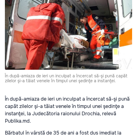
În după-amiaza de ieri un inculpat a încercat să-şi pună capăt
zilelor şi-a tăiat venele în timpul unei şedinţe a instanţei.
În după-amiaza de ieri un inculpat a încercat să-şi pună
capăt zilelor şi-a tăiat venele în timpul unei şedinţe a
instanţei, la Judecătoria raionului Drochia, relevă
Publika.md.
Bărbatul în vârstă de 35 de ani a fost dus imediat la