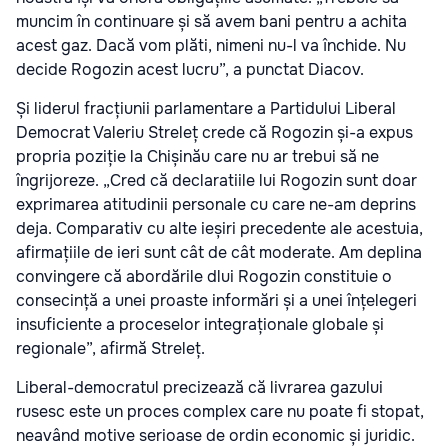
muncim în continuare și să avem bani pentru a achita
acest gaz. Dacă vom plăti, nimeni nu-l va închide. Nu
decide Rogozin acest lucru”, a punctat Diacov.
Și liderul fracțiunii parlamentare a Partidului Liberal
Democrat Valeriu Streleț crede că Rogozin și-a expus
propria poziție la Chișinău care nu ar trebui să ne
îngrijoreze. „Cred că declaratiile lui Rogozin sunt doar
exprimarea atitudinii personale cu care ne-am deprins
deja. Comparativ cu alte ieșiri precedente ale acestuia,
afirmațiile de ieri sunt cât de cât moderate. Am deplina
convingere că abordările dlui Rogozin constituie o
consecință a unei proaste informări și a unei înțelegeri
insuficiente a proceselor integraționale globale și
regionale”, afirmă Streleț.
Liberal-democratul precizează că livrarea gazului
rusesc este un proces complex care nu poate fi stopat,
neavând motive serioase de ordin economic și juridic.