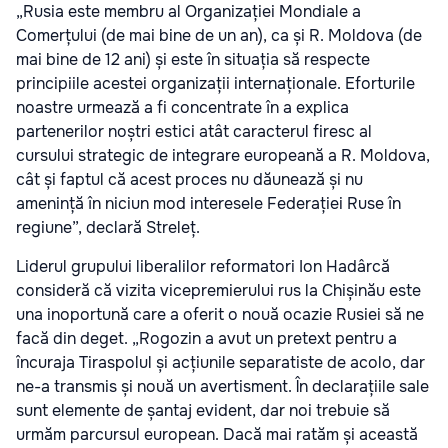
„Rusia este membru al Organizației Mondiale a
Comerțului (de mai bine de un an), ca și R. Moldova (de
mai bine de 12 ani) și este în situația să respecte
principiile acestei organizații internaționale. Eforturile
noastre urmează a fi concentrate în a explica
partenerilor noștri estici atât caracterul firesc al
cursului strategic de integrare europeană a R. Moldova,
cât și faptul că acest proces nu dăunează și nu
amenință în niciun mod interesele Federației Ruse în
regiune”, declară Streleț.
Liderul grupului liberalilor reformatori Ion Hadârcă
consideră că vizita vicepremierului rus la Chișinău este
una inoportună care a oferit o nouă ocazie Rusiei să ne
facă din deget. „Rogozin a avut un pretext pentru a
încuraja Tiraspolul și acțiunile separatiste de acolo, dar
ne-a transmis și nouă un avertisment. În declarațiile sale
sunt elemente de șantaj evident, dar noi trebuie să
urmăm parcursul european. Dacă mai ratăm și această