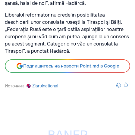
șansă, halal de noi”, afirmă Hadârcă.
Liberalul reformator nu crede în posibilitatea
deschiderii unor consulate rusești la Tiraspol și Bălți.
„Federația Rusă este o țară ostilă aspirațiilor noastre
europene și nu văd cum am putea ajunge la un consens
pe acest segment. Categoric nu văd un consulat la
Tiraspol”, a punctat Hadârcă.
Подпишитесь на новости Point.md в Google
Источник
Ziarulnational