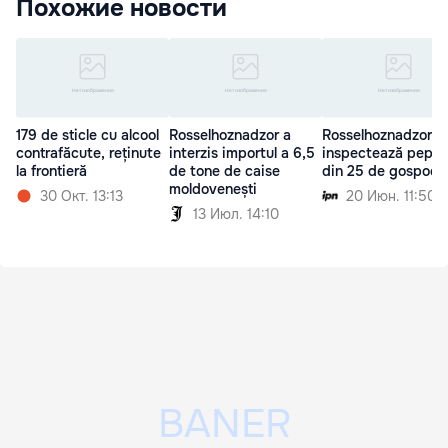
Похожие новости
179 de sticle cu alcool
Rosselhoznadzor a
Rosselhoznadzor
contrafăcute, reținute
interzis importul a 6,5
inspectează pepin
la frontieră
de tone de caise
din 25 de gospodăr
moldovenești
30 Окт. 13:13
20 Июн. 11:50
13 Июл. 14:10