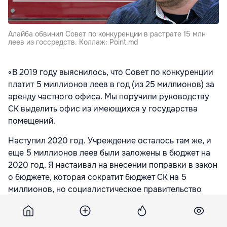
Алайба обвинил Совет по конкуренции в растрате 15 млн
леев из госсредств. Коллаж: Point.md
«В 2019 году выяснилось, что Совет по конкуренции
платит 5 миллионов леев в год (из 25 миллионов) за
аренду частного офиса. Мы поручили руководству
СК выделить офис из имеющихся у государства
помещений.
Наступил 2020 год. Учреждение осталось там же, и
еще 5 миллионов леев были заложены в бюджет на
2020 год. Я настаивал на внесении поправки в закон
о бюджете, которая сократит бюджет СК на 5
миллионов, но социалистическое правительство
отклонило поправку. Пришла пандемия. Мы все
оставались взаперти, работали из дома, а Совет по
конкуренции платил за аренду этих офисов.