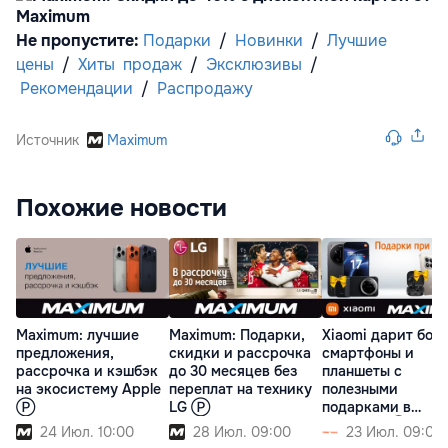
Не пропустите:
Подарки
/
Новинки
/
Лучшие
цены
/
Хиты
продаж
/
Эксклюзивы
/
Рекомендации
/
Распродажу
Источник
Maximum
Похожие новости
Maximum: лучшие
Maximum: Подарки,
Xiaomi дарит бол
предложения,
скидки и рассрочка
смартфоны и
рассрочка и кэшбэк
до 30 месяцев без
планшеты с
на экосистему Apple
переплат на технику
полезными
Ⓟ
LG Ⓟ
подарками в
Maximum Ⓟ
24 Июл. 10:00
28 Июл. 09:00
23 Июл. 09:00