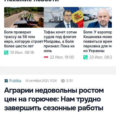
Боля проверил
Тофан хочет сотни
Боля: У аэропорт
трассу за 56 млн
судов под флагом
Кишинева может
евро, которую строят
Молдовы, а Боля
появиться време
более шести лет
признал: Пока их
парковка для ма
ноль
из Украины
10 Июл. 08:18
22 Июл. 19:00
23 Июл. 08:28
Publika
14 октября 2021, 11:24
3 311
Аграрии недовольны ростом
цен на горючее: Нам трудно
завершить сезонные работы