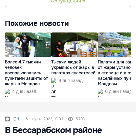
Обсуждения
6
Похожие новости
Более 4,7 тысячи
Тысячи людей
Палатки для защ
человек
укрылись от жары в
от жары установ
воспользовались
палатках спасателей
в столице и в ряд
пунктами защиты от
населённых пункт
4 дня назад
жары в Молдове
Молдовы
4 дня назад
6 дней назад
Grt
16 августа 2023, 10:03
15 793
В Бессарабском районе