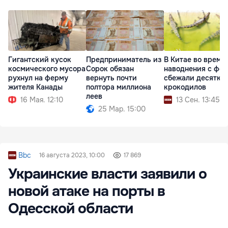
Гигантский кусок
Предприниматель из
В Китае во время
космического мусора
Сорок обязан
наводнения с фе
рухнул на ферму
вернуть почти
сбежали десятки
жителя Канады
полтора миллиона
крокодилов
леев
16 Мая. 12:10
13 Сен. 13:45
25 Мар. 15:00
Bbc
16 августа 2023, 10:00
17 869
Украинские власти заявили о
новой атаке на порты в
Одесской области