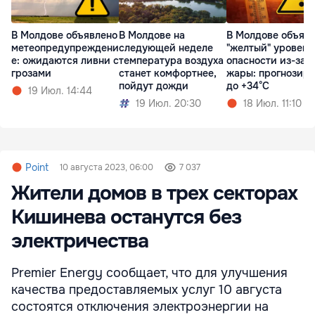
В Молдове объявлено
В Молдове на
В Молдове объяв
метеопредупреждени
следующей неделе
"желтый" уровень
е: ожидаются ливни с
температура воздуха
опасности из-за
грозами
станет комфортнее,
жары: прогнозир
пойдут дожди
до +34°C
19 Июл. 14:44
19 Июл. 20:30
18 Июл. 11:10
Point
10 августа 2023, 06:00
7 037
Жители домов в трех секторах
Кишинева останутся без
электричества
Premier Energy сообщает, что для улучшения
качества предоставляемых услуг 10 августа
состоятся отключения электроэнергии на