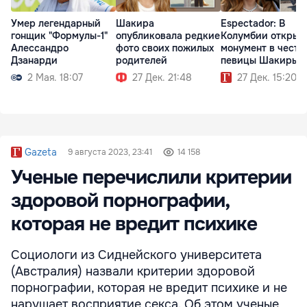
Умер легендарный
Шакира
Espectador: В
гонщик "Формулы-1"
опубликовала редкие
Колумбии открыл
Алессандро
фото своих пожилых
монумент в честь
Дзанарди
родителей
певицы Шакиры
2 Мая. 18:07
27 Дек. 21:48
27 Дек. 15:20
Gazeta
9 августа 2023, 23:41
14 158
Ученые перечислили критерии
здоровой порнографии,
которая не вредит психике
Социологи из Сиднейского университета
(Австралия) назвали критерии здоровой
порнографии, которая не вредит психике и не
нарушает восприятие секса. Об этом ученые