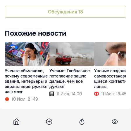
Обсуждения
18
Похожие новости
Ученые объяснили,
Ученые: Глобальное
Ученые создали
почему современные
потепление зашло
самовосстанавли
здания, интерьеры и
дальше, чем все
щиеся контактны
экраны перегружают
думают
линзы
наш мозг
11 Июл. 14:00
11 Июл. 18:45
10 Июл. 21:49
Gazeta
9 августа 2023, 23:32
8 757