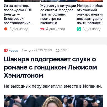
Из-за непогоды
Жунгиету о ситуации
Молдова избежал
повреждена ЛЭП
со светом: Молдова
отключений
Бельцы —
тратит больше,
электроэнергии:
Днестровск:
несмотря на
дефицит удалось
восстановление
экономию
почти полностью
займет более недели
покрыть
3 дня назад
4 дня назад
3 дня назад
Focus
9 августа 2023, 23:50
6 991
Шакира подогревает слухи о
романе с гонщиком Льюисом
Хэмилтоном
На выходных пару заметили вместе в Испании.