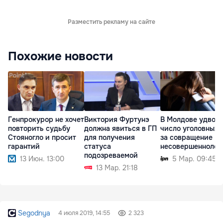
Разместить рекламу на сайте
Похожие новости
Генпрокурор не хочет
Виктория Фуртунэ
В Молдове удвои
повторить судьбу
должна явиться в ГП
число уголовных 
Стояногло и просит
для получения
за совращение
гарантий
статуса
несовершеннолет
подозреваемой
13 Июн. 13:00
5 Мар. 09:45
13 Мар. 21:18
Segodnya
4 июля 2019, 14:55
2 323