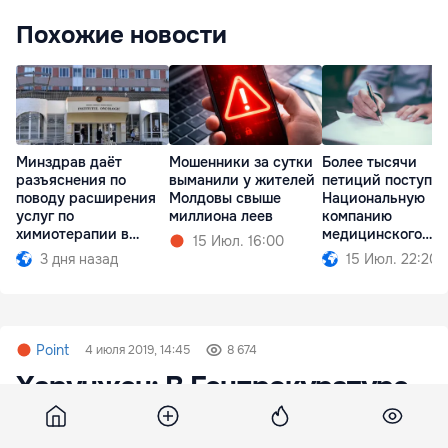
Похожие новости
Минздрав даёт
Мошенники за сутки
Более тысячи
разъяснения по
выманили у жителей
петиций поступил
поводу расширения
Молдовы свыше
Национальную
услуг по
миллиона леев
компанию
химиотерапии в
медицинского
15 Июл. 16:00
районах
страхования
3 дня назад
15 Июл. 22:20
Point
4 июля 2019, 14:45
8 674
Харунжен: В Генпрокуратуре
нет приложения к отчету Kroll-