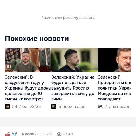
Разместить рекламу на сайте
Похожие новости
Зеленский: В
Зеленский: Украина
Зеленский:
следующем году у
будет стараться
Приоритеты внеш
Украины будут дроны
вынудить Россию
политики Украин
дальностью до 10
завершить войну до
Молдовы во мног
тысяч километров
зимы
совпадают
24 Июл. 23:35
5 дней назад
4 дня назад
Aif
4 июля 2019, 15:16
2 548