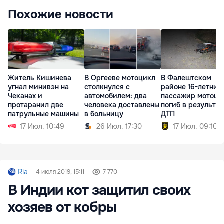
Похожие новости
Житель Кишинева
В Оргееве мотоцикл
В Фалештском
угнал минивэн на
столкнулся с
районе 16-летний
Чеканах и
автомобилем: два
пассажир мотоци
протаранил две
человека доставлены
погиб в результат
патрульные машины
в больницу
ДТП
17 Июл. 10:49
26 Июл. 17:30
17 Июл. 09:10
Ria
4 июля 2019, 15:11
7 770
В Индии кот защитил своих
хозяев от кобры