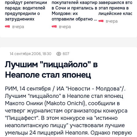
пройдут репетиции
покупателей квартир
завершился втор
парада: водителей
в Сочи и прятались в
этап приема в
предупредили о
Молдове: их
лицейские класс
затруднениях
отправили обратно в
вчера
РФ
вчера
вчера
14 сентября 2006, 18:30
607
Лучшим "пиццайоло" в
Неаполе стал японец
РИМ, 14 сентября / ИА "Новости - Молдова"/.
Лучшим "пиццайоло" в Неаполе стал японец
Макото Оники (Makoto Onichi), сообщили в
четверг журналистам организаторы конкурса
"Пиццафест". В этом конкурсе на "истинно
неаполитанскую пиццу" участвовали лучшие
умельцы 24 пиццерий Неаполя. Однако первую