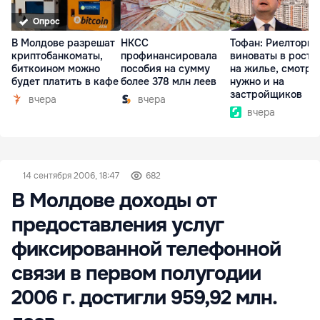
Опрос
В Молдове разрешат
НКСС
Тофан: Риелторы 
криптобанкоматы,
профинансировала
виноваты в росте
биткоином можно
пособия на сумму
на жилье, смотре
будет платить в кафе
более 378 млн леев
нужно и на
застройщиков
вчера
вчера
вчера
14 сентября 2006, 18:47
682
В Молдове доходы от
предоставления услуг
фиксированной телефонной
связи в первом полугодии
2006 г. достигли 959,92 млн.