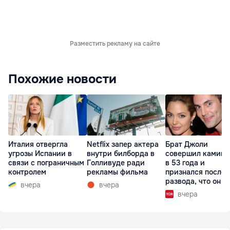
Разместить рекламу на сайте
Похожие новости
Италия отвергла
Netflix запер актера
Брат Джоли
угрозы Испании в
внутри билборда в
совершил каминг
связи с пограничным
Голливуде ради
в 53 года и
контролем
рекламы фильма
признался после
развода, что он г
вчера
вчера
вчера