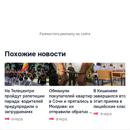
Разместить рекламу на сайте
Похожие новости
На Телецентре
Обманули
В Кишиневе
пройдут репетиции
покупателей квартир
завершился втор
парада: водителей
в Сочи и прятались в
этап приема в
предупредили о
Молдове: их
лицейские класс
затруднениях
отправили обратно в
вчера
РФ
вчера
вчера