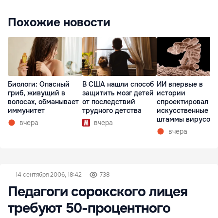
Похожие новости
Биологи: Опасный
В США нашли способ
ИИ впервые в
гриб, живущий в
защитить мозг детей
истории
волосах, обманывает
от последствий
спроектировал
иммунитет
трудного детства
искусственные
штаммы вирусов 
вчера
вчера
нуля
вчера
14 сентября 2006, 18:42
738
Педагоги сорокского лицея
требуют 50-процентного