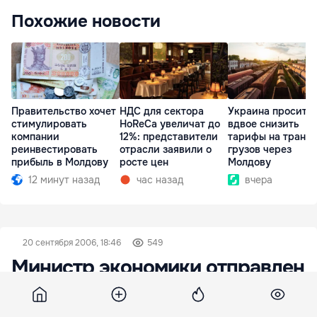
Похожие новости
Правительство хочет
НДС для сектора
Украина просит 
стимулировать
HoReCa увеличат до
вдвое снизить
компании
12%: представители
тарифы на транзи
реинвестировать
отрасли заявили о
грузов через
прибыль в Молдову
росте цен
Молдову
12 минут назад
час назад
вчера
20 сентября 2006, 18:46
549
Министр экономики отправлен
в отставку