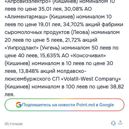
«Апровизэлектро» (Кишинев) номиналом 10
леев по цене 35,01 лея, 30,08% АО
«Алиментармаш» (Кишинев) номиналом 10
леев по цене 19,01 лея, 34,702% акций фабрики
сыромолочных продуктов (Леова) номиналом
20 леев по цене 5 леев, 21,72% акций
«Унпродлакт» (Унгень) номиналом 50 леев по
цене 40 леев, 15,635% АО «Консочивил»
(Кишинев) номиналом в 10 леев по цене 30
леев, 13,848% акций молдавско-
люксембуржского СП «Volatil-West Company»
(Кишинев) номиналом в 100 леев по цене 38,82
лея.
Подпишитесь на новости Point.md в Google
Источник