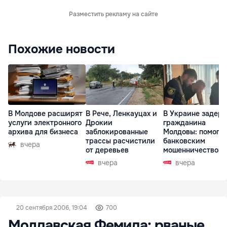
Разместить рекламу на сайте
Похожие новости
В Молдове расширят
В Рече, Ленкауцах и
В Украине задер
услуги электронного
Дрокии
гражданина
архива для бизнеса
заблокированные
Молдовы: помогал
трассы расчистили
банковским
вчера
от деревьев
мошенничеством 
Чехии
вчера
вчера
20 сентября 2006, 19:04
700
Молдавская Фемида: рваные