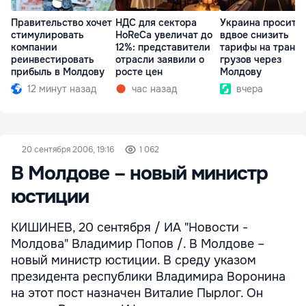
Правительство хочет
НДС для сектора
Украина просит 
стимулировать
HoReCa увеличат до
вдвое снизить
компании
12%: представители
тарифы на транзи
реинвестировать
отрасли заявили о
грузов через
прибыль в Молдову
росте цен
Молдову
12 минут назад
час назад
вчера
20 сентября 2006, 19:16
1 062
В Молдове – новый министр
юстиции
КИШИНЕВ, 20 сентября / ИА "Новости -
Молдова" Владимир Попов /. В Молдове –
новый министр юстиции. В среду указом
президента республики Владимира Воронина
на этот пост назначен Виталие Пырлог. Он